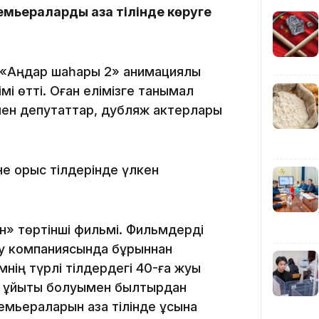
емьераларды қазақ тілінде көруге
14:36
 «Аңдар шаһары 2» анимациялық
лімі өтті. Оған елімізге танымал
р мен депутаттар, дубляж актерлары
әне орыс тілдерінде үлкен
13:59
кен» төртінші фильмі. Фильмдерді
ey компаниясында бұрыннан
мнің түрлі тілдердегі 40-ға жуық
ың ұйытқы болуымен былтырдан
емьераларын қазақ тілінде ұсына
13:22