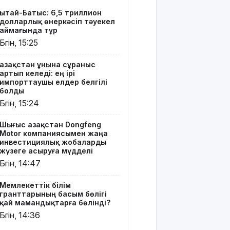
Мемлекеттік
Қытай-Батыс: 6,5 триллион
білім
долларлық өнеркәсіп тәуекел
гранттарының
аймағында тұр
басым
Бүгін, 15:25
бөлігі қай
мамандықтарға
Қазақстан ұнына сұраныс
бөлінді?
артып келеді: ең ірі
импорттаушы елдер белгілі
Қуандық
болды
Бишімбаевтың
Бүгін, 15:24
анасы
бұрынғы
Шығыс Қазақстан Dongfeng
келінінен
Motor компаниясымен жаңа
25 млн
инвестициялық жобаларды
теңге
жүзеге асыруға мүдделі
өндіріп
Бүгін, 14:47
алмақ
Мемлекеттік білім
Іздеуде
гранттарының басым бөлігі
жүрген
қай мамандықтарға бөлінді?
блогер
Бүгін, 14:36
Қайсар