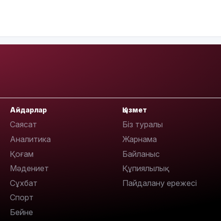
10:29
10:05
Айдарлар
Қызмет
Саясат
Біз туралы
Аналитика
Жарнама
09:39
Қоғам
Байланыс
Мәдениет
Құпиялылық
Сұхбат
Пайдалану ережесі
Спорт
Бейне