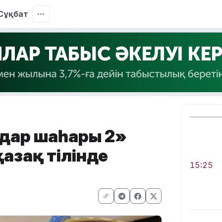
Сұқбат
ңдар шаһары 2»
азақ тілінде
15:25