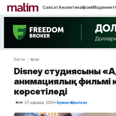
Саясат
Аналитика
Қоғам
Мәдениет
Басты
Қоғам
Disney студиясының «А
анимациялық фильмі қ
көрсетіледі
27 қараша, 2025
•
Арман Қайыпхан
Қоғам