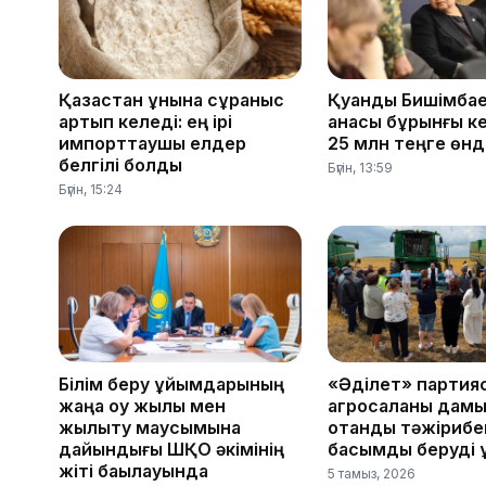
Қазақстан ұнына сұраныс
Қуандық Бишімба
артып келеді: ең ірі
анасы бұрынғы ке
импорттаушы елдер
25 млн теңге өнді
белгілі болды
Бүгін, 13:59
Бүгін, 15:24
Білім беру ұйымдарының
«Әділет» партия
жаңа оқу жылы мен
агросаланы дам
жылыту маусымына
отандық тәжірибе
дайындығы ШҚО әкімінің
басымдық беруді
жіті бақылауында
5 тамыз, 2026