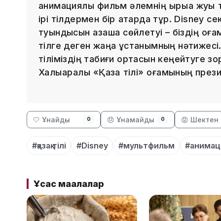
анимациялық фильм әлемнің қырыққа жуық 
ірі тілдермен бір қатарда тұр. Disney с
туындысын қазақша сөйлетуі – біздің қ
тілге деген жаңа ұстанымның нәтижесі
тіліміздің табиғи ортасын кеңейтуге зор
Халықаралық «Қазақ тілі» қоғамының пре
🤍 Ұнайды
😞 Ұнамайды
😡 Шектен 
0
0
#қазақ тілі
#Disney
#мультфильм
#анимац
Ұқсас мақалалар