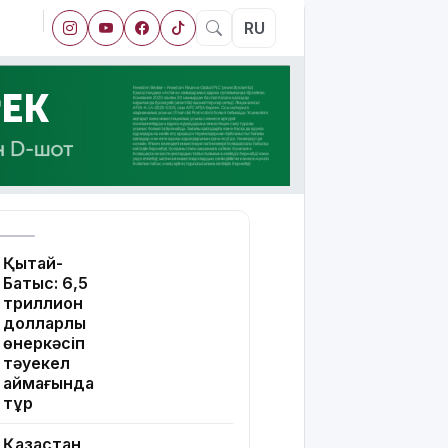
RU
Қытай-
Батыс: 6,5
триллион
долларлық
өнеркәсіп
тәуекел
аймағында
тұр
Қазақстан