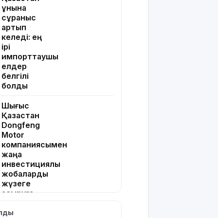
ұнына
сұраныс
артып
келеді: ең
ірі
импорттаушы
елдер
белгілі
болды
Шығыс
Қазақстан
Dongfeng
Motor
компаниясымен
жаңа
инвестициялық
жобаларды
жүзеге
асыруға
мүдделі
ылды