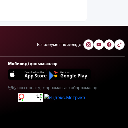
қадағаланады
Астанада
"Comic Con
Astana
2026"
фестивалі
басталды
Біз әлеуметтік желіде:
12 тамызда
Күн толық
Мобильді қосымшалар
тұтылады
Download on the
Get it on
App Store
Google Play
Орта
мектептерде
Қауіпсіз орнату, жарнамасыз хабарламалар.
екі пәннің
атауы
өзгереді
Қазақстанда
алкогольсіз
сусын