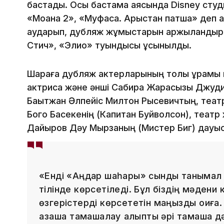
бастады. Осы бастама аясында Disney сту
«Моана 2», «Муфаса. Арыстан патша» деп ата
аударып, дубляж жұмыстарын қаржыландырд
Стич», «Элио» туындысы ұсынылды.
Шараға дубляж актерларының толық құрамы 
актриса және әнші Сабира Жарасқызы Джуди
Бақытжан Әлпейіс Милтон Рыcевичтың, теат
Бого Басекенің (Капитан Буйволсон), театр
Дайыров Дәу Мырзаның (Мистер Биг) дауы
«Енді «Аңдар шаһары» сынды танымал ту
тілінде көрсетіледі. Бұл біздің мәдени к
өзгерістерді көрсететін маңызды оқиға.
қазақша тамашалау қалыпты әрі тамаша д