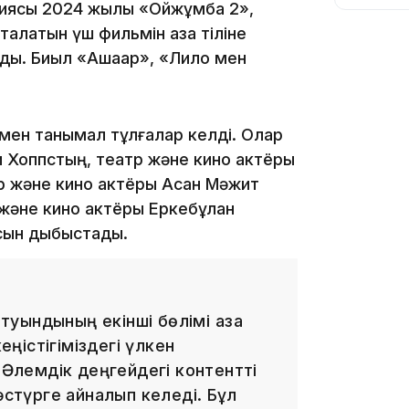
диясы 2024 жылы «Ойжұмбақ 2»,
латын үш фильмін қазақ тіліне
ы. Биыл «Ақшақар», «Лило мен
13:05
мен танымал тұлғалар келді. Олар
 Хоппстың, театр және кино актёры
р және кино актёры Асан Мәжит
 және кино актёры Еркебұлан
12:31
сын дыбыстады.
ындының екінші бөлімі қазақ
еңістігіміздегі үлкен
 Әлемдік деңгейдегі контентті
11:59
әстүрге айналып келеді. Бұл