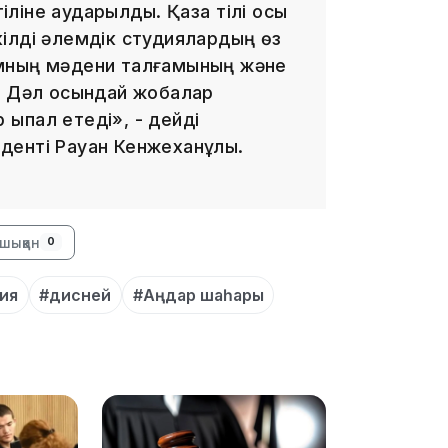
тіліне аударылды. Қазақ тілі осы
екілді әлемдік студиялардың өз
оғамның мәдени талғамының және
. Дәл осындай жобалар
 ықпал етеді», - дейді
зиденті Рауан Кенжеханұлы.
11:33
шыққан
0
ия
#дисней
#Аңдар шаһары