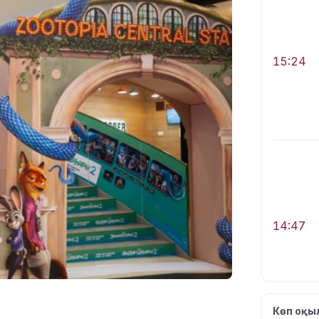
15:24
14:47
Көп оқ