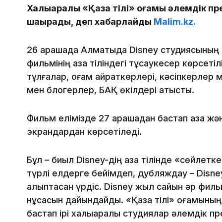
Халықаралық «Қазақ тілі» қоғамы әлемдік пр
шақырады, деп хабарлайды
Malim.kz.
26 қарашада Алматыда Disney студиясының
фильмінің қазақ тіліндегі тұсаукесер көрсеті
тұлғалар, қоғам қайраткерлері, кәсіпкерле
мен блогерлер, БАҚ өкілдері қатысты.
Фильм елімізде 27 қарашадан бастап қазақ ж
экрандардан көрсетіледі.
Бұл – биыл Disney-дің қазақ тілінде «сөйлет
түрлі елдерге бейімдеп, дубляждау – Disn
қалыптасқан үрдіс. Disney жыл сайын әр филь
нұсқасын дайындайды. «Қазақ тілі» қоғамын
бастап ірі халықаралық студиялар әлемдік пр