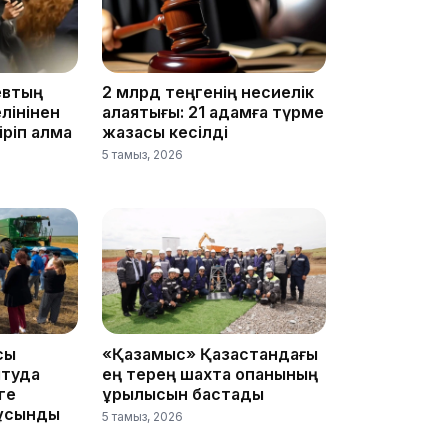
11:19
евтың
2 млрд теңгенің несиелік
лінінен
алаяқтығы: 21 адамға түрме
ріп алмақ
жазасы кесілді
5 тамыз, 2026
11:17
сы
«Қазақмыс» Қазақстандағы
ытуда
ең терең шахта оқпанының
ге
құрылысын бастады
10:53
 ұсынды
5 тамыз, 2026