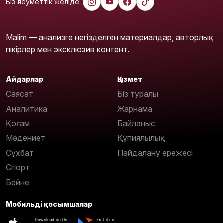
Біз әлеуметтік желіде:
Malim — анализге негізделген материалдар, авторлық
пікірлер мен эксклюзив контент.
Айдарлар
Қызмет
Саясат
Біз туралы
Аналитика
Жарнама
Қоғам
Байланыс
Мәдениет
Құпиялылық
Сұхбат
Пайдалану ережесі
Спорт
Бейне
Мобильді қосымшалар
Download on the
Get it on