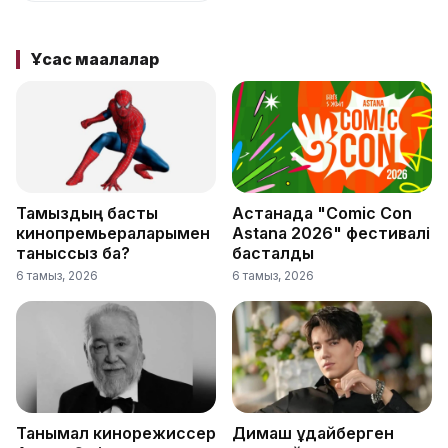
Ұқсас мақалалар
Тамыздың басты
Астанада "Comic Con
кинопремьераларымен
Astana 2026" фестивалі
таныссыз ба?
басталды
6 тамыз, 2026
6 тамыз, 2026
Танымал кинорежиссер
Димаш Құдайберген