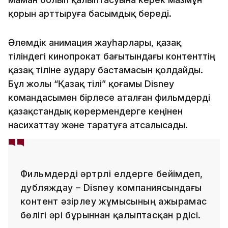
қорын арттыруға басымдық береді.
Әлемдік анимация жауһарлары, қазақ
тіліндегі кинопрокат бағытындағы контенттің
қазақ тіліне аудару бастамасын қолдайды.
Бұл жолы “Қазақ тілі” қоғамы Disney
командасымен бірлесе аталған фильмдерді
қазақстандық көрермендерге кеңінен
насихаттау және таратуға атсалысады.
Фильмдерді әртүрлі елдерге бейімдеп,
дубляждау – Disney компаниясындағы
контент әзірлеу жұмысының ажырамас
бөлігі әрі бұрыннан қалыптасқан үрдісі.