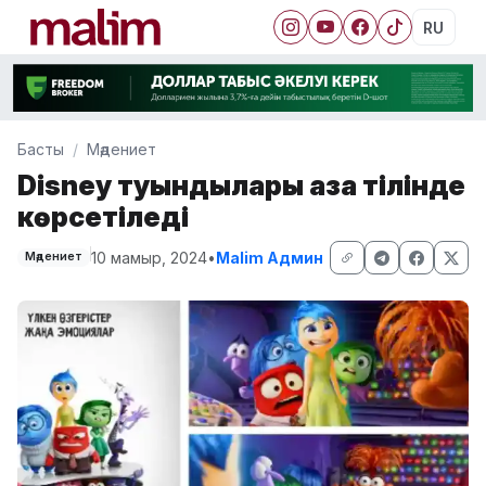
RU
Басты
Мәдениет
Disney туындылары қазақ тілінде
көрсетіледі
10 мамыр, 2024
•
Malim Админ
Мәдениет