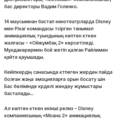
бас директоры Вадим Голенко.
14 маусымнан бастап кинотеатрларда Disney
мен Pixar командасы түсірген танымал
анимациялық туындының көптен күткен
жалғасы – «Ойжұмбақ 2» көрсетіледі.
Мұндакөрермен бой жетіп қалған Райлимен
қайта қауышады.
Кейіпкердің санасында күтпеген жерден пайда
болған жаңа эмоцияларға орын босату үшін
Бас бөлімінде күрделі жөндеу жұмыстары
басталады...
Ал көптен күткен екінші релиз – Disney
компаниясының «Моана 2» анимациялық