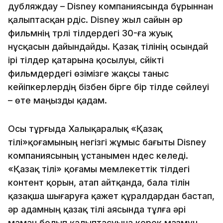
дубляждау – Disney компаниясында бұрыннан
қалыптасқан үрдіс. Disney жыл сайын әр
фильмнің түрлі тілдердегі 30-ға жуық
нұсқасын дайындайды. Қазақ тілінің осындай
ірі тілдер қатарына қосылуы, сүйікті
фильмдердегі өзімізге жақсы таныс
кейіпкерлердің бізбен бірге бір тілде сөйлеуі
– өте маңызды қадам.
Осы тұрғыда Халықаралық «Қазақ
тілі»қоғамының негізгі жұмыс бағыты Disney
компаниясының ұстанымен үндес келеді.
«Қазақ тілі» қоғамы мемлекеттік тілдегі
контент қорын, атап айтқанда, бала тілін
қазақша шығаруға қажет құралдардан бастап,
әр адамның қазақ тілі аясында тұлға әрі
маман болып қалыптасуына керек мазмұн