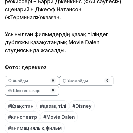
режиссері – Барри Дженкинс («Ай сәулесі»),
сценарийін Джефф Натансон
(«Терминал»)жазған.
Ұсынылған фильмдердің қазақ тіліндегі
дубляжы қазақстандық Movie Dalen
студиясында жасалды.
Фото: дереккөз
🤍 Ұнайды
😞 Ұнамайды
0
0
😡 Шектен шыққан
0
#Қазақстан
#қазақ тілі
#Disney
#кинотеатр
#Movie Dalen
#анимациялық фильм