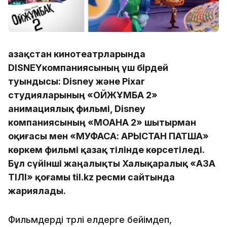
Қазақстан кинотеатрларында
DISNEYкомпаниясының үш бірдей
туындысы: Disney және Pixar
студияларының «ОЙЖҰМБАҚ 2»
анимациялық фильмі, Disney
компаниясының «МОАНА 2» шытырман
оқиғасы мен «МУФАСА: АРЫСТАН ПАТША»
көркем фильмі қазақ тілінде көрсетіледі.
Бұл сүйінші жаңалықты Халықаралық «ҚАЗАҚ
ТІЛІ» қоғамы til.kz ресми сайтында
жариялады.
Фильмдерді түрлі елдерге бейімдеп,