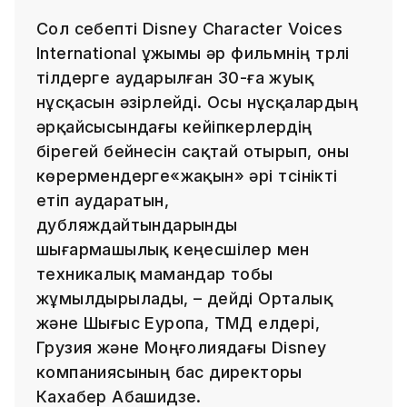
Сол себепті Disney Character Voices
International ұжымы әр фильмнің түрлі
тілдерге аударылған 30-ға жуық
нұсқасын әзірлейді. Осы нұсқалардың
әрқайсысындағы кейіпкерлердің
бірегей бейнесін сақтай отырып, оны
көрермендерге«жақын» әрі түсінікті
етіп аударатын,
дубляждайтындарынды
шығармашылық кеңесшілер мен
техникалық мамандар тобы
жұмылдырылады, – дейді Орталық
және Шығыс Еуропа, ТМД елдері,
Грузия және Моңғолиядағы Disney
компаниясының бас директоры
Кахабер Абашидзе.