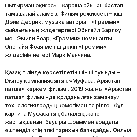
шытырман оқиғасын қараша айынан бастап
тамашалай аламыз. Фильм режиссері – кіші
Дэйв Деррик, музыка авторы – «Грэмми»
сыйлығының жүлдегерлері Эбигейл Барлоу
мен Эмили Беар, «Грэмми» номинанты
Опетайя Фоая мен үш дүркін «Гремми»
жүлдесінің иегері Марк Манчина.
Қазақ тілінде көрсетілетін үшінші туынды –
Disney компаниясының «Муфаса: Арыстан
патша» көркем фильмі. 2019 жылғы «Арыстан
патша» фильмінде қолданылған заманауи
технологиялардың көмегімен түсірілген бұл
картина Муфасаның балалық және
жастықшағын, бауыры Шраммен арадағы
өшпенділіктің түпкі тарихын баяндайды. Фильм