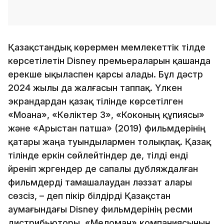
Қазақстандық көрермен мемлекеттік тілде
көрсетілетін Disney премьераларын қашанда
ерекше ықыласпен қарсы алады. Бұл дәстүр
2024 жылы да жалғасын таппақ. Үлкен
экрандардан қазақ тілінде көрсетілген
«Моана», «Көліктер 3», «Коконың құпиясы»
және «Арыстан патша» (2019) фильмдерінің
қатары жаңа туындылармен толықпақ. Қазақ
тілінде еркін сөйлейтіндер де, тілді енді
үйреніп жүргендер де сапалы дубляждалған
фильмдерді тамашалаудан ләззат алары
cөзсіз, – деп пікір білдірді Қазақстан
аумағындағы Disney фильмдерінің ресми
дистрибьюторы, «Меломан» компаниясының