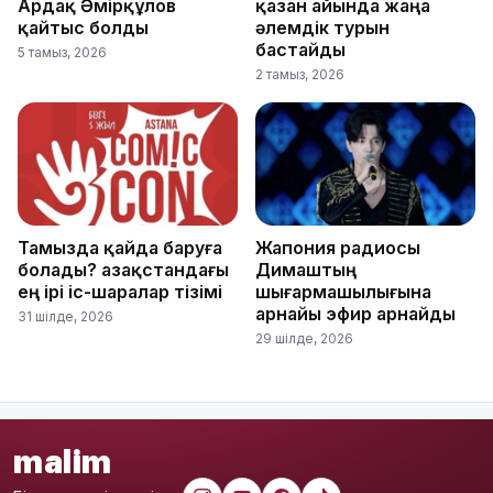
Ардақ Әмірқұлов
қазан айында жаңа
қайтыс болды
әлемдік турын
бастайды
5 тамыз, 2026
2 тамыз, 2026
Тамызда қайда баруға
Жапония радиосы
болады? Қазақстандағы
Димаштың
ең ірі іс-шаралар тізімі
шығармашылығына
арнайы эфир арнайды
31 шілде, 2026
29 шілде, 2026
malim