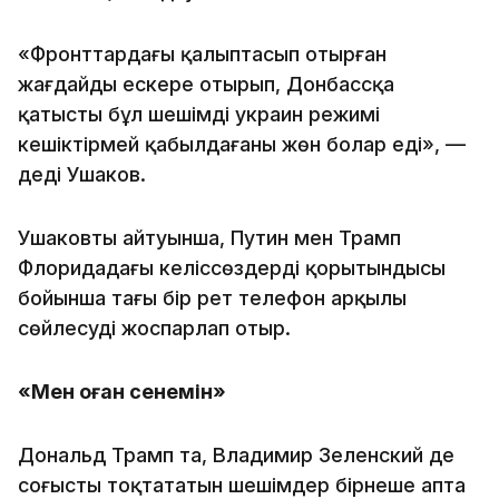
«Фронттардағы қалыптасып отырған
жағдайды ескере отырып, Донбассқа
қатысты бұл шешімді украин режимі
кешіктірмей қабылдағаны жөн болар еді», —
деді Ушаков.
Ушаковтың айтуынша, Путин мен Трамп
Флоридадағы келіссөздердің қорытындысы
бойынша тағы бір рет телефон арқылы
сөйлесуді жоспарлап отыр.
«Мен оған сенемін»
Дональд Трамп та, Владимир Зеленский де
соғысты тоқтататын шешімдер бірнеше апта