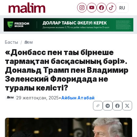
RU
Басты
Әлем
«Донбасс пен тағы бірнеше
тармақтан басқасының бәрі».
Дональд Трамп пен Владимир
Зеленский Флоридада не
туралы келісті?
29 желтоқсан, 2025
•
Айбын Атабай
Әлем