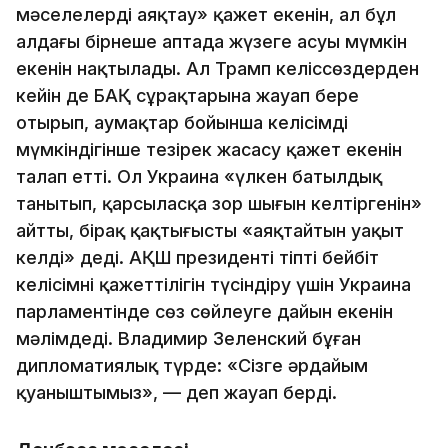
мәселелерді аяқтау» қажет екенін, ал бұл
алдағы бірнеше аптада жүзеге асуы мүмкін
екенін нақтылады. Ал Трамп келіссөздерден
кейін де БАҚ сұрақтарына жауап бере
отырып, аумақтар бойынша келісімді
мүмкіндігінше тезірек жасасу қажет екенін
талап етті. Ол Украина «үлкен батылдық
танытып, қарсыласқа зор шығын келтіргенін»
айтты, бірақ қақтығысты «аяқтайтын уақыт
келді» деді. АҚШ президенті тіпті бейбіт
келісімнің қажеттілігін түсіндіру үшін Украина
парламентінде сөз сөйлеуге дайын екенін
мәлімдеді. Владимир Зеленский бұған
дипломатиялық түрде: «Сізге әрдайым
қуаныштымыз», — деп жауап берді.