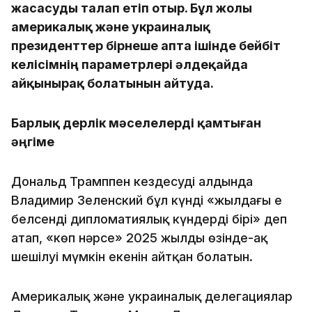
жасасуды талап етіп отыр. Бұл жолы
америкалық және украиналық
президенттер бірнеше апта ішінде бейбіт
келісімнің параметрлері әлдеқайда
айқынырақ болатынын айтуда.
Барлық дерлік мәселелерді қамтыған
әңгіме
Дональд Трамппен кездесудің алдында
Владимир Зеленский бұл күнді «жылдағы ең
белсенді дипломатиялық күндердің бірі» деп
атап, «көп нәрсе» 2025 жылдың өзінде-ақ
шешілуі мүмкін екенін айтқан болатын.
Америкалық және украиналық делегациялар