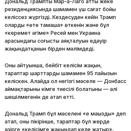
Дональд Трамптың Мар-а-Лаго атты жеке
резиденциясында шамамен үш сағат бойы
келіссөз жүргізді. Кездесуден кейін Трамп
олардың «өте тамаша» өткенін және бұл
«керемет әңгіме» Ресей мен Украина
арасындағы соғыстың аяқталуын едәуір
жақындатқанын бірден мәлімдеді.
Оның айтуынша, бейбіт келісім жақын,
тараптар шарттардың шамамен 95 пайызын
келіскен. Алайда ол негізгі мәселе — Донбасс
аймақтарының кімге тиесілі болатыны — әлі
шешілмегенін де атап өтті.
Дональд Трамп бұл мәселені «ең маңызды» деп
атап, оның пікірінше, тараптар бұл жерде
әзірге «келісімге жақындап келе жатыр».