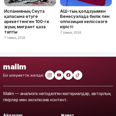
Испанияның Сеута
АҚШ-тың қолдауымен
қаласына өтуге
Венесуэлада билік пен
әрекеттенген 100-ге
оппозиция келіссөзге
жуық мигрант қаза
кірісті
тапты
7 тамыз, 2026
7 тамыз, 2026
malim
Біз әлеуметтік желіде:
Malim — анализге негізделген материалдар, авторлық
пікірлер мен эксклюзив контент.
Айдарлар
Қызмет