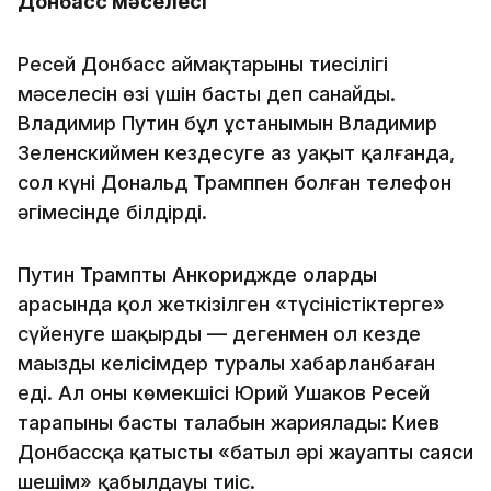
Донбасс мәселесі
Ресей Донбасс аймақтарының тиесілігі
мәселесін өзі үшін басты деп санайды.
Владимир Путин бұл ұстанымын Владимир
Зеленскиймен кездесуге аз уақыт қалғанда,
сол күні Дональд Трамппен болған телефон
әңгімесінде білдірді.
Путин Трампты Анкориджде олардың
арасында қол жеткізілген «түсіністіктерге»
сүйенуге шақырды — дегенмен ол кезде
маңызды келісімдер туралы хабарланбаған
еді. Ал оның көмекшісі Юрий Ушаков Ресей
тарапының басты талабын жариялады: Киев
Донбассқа қатысты «батыл әрі жауапты саяси
шешім» қабылдауы тиіс.