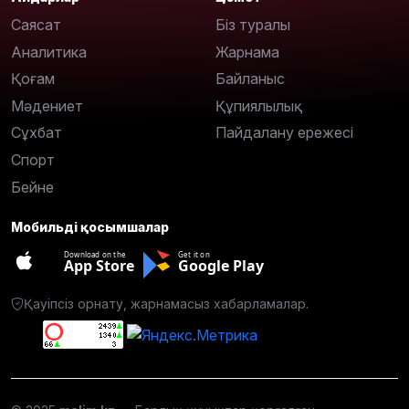
Саясат
Біз туралы
Аналитика
Жарнама
Қоғам
Байланыс
Мәдениет
Құпиялылық
Сұхбат
Пайдалану ережесі
Спорт
Бейне
Мобильді қосымшалар
Download on the
Get it on
App Store
Google Play
Қауіпсіз орнату, жарнамасыз хабарламалар.