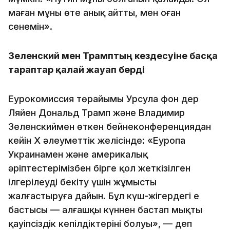
маған мұны өте анық айтты, мен оған
сенемін».
Зеленский мен Трамптың кездесуіне басқа
тараптар қалай жауап берді
Еурокомиссия төрайымы Урсула фон дер
Ляйен Дональд Трамп және Владимир
Зеленскиймен өткен бейнеконференциядан
кейін X әлеуметтік желісінде: «Еуропа
Украинамен және америкалық
әріптестерімізбен бірге қол жеткізілген
ілгерілеуді бекіту үшін жұмысты
жалғастыруға дайын. Бұл күш-жігердегі ең
бастысы — алғашқы күннен бастап мықты
қауіпсіздік кепілдіктерінің болуы», — деп