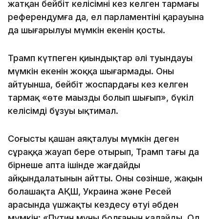
жатқан бейбіт келісімнің кез келген тармағы
референдумға да, ел парламентінің қарауына
да шығарылуы мүмкін екенін қосты.
Трамп күтпеген қиындықтар әлі туындауы
мүмкін екенін жоққа шығармады. Оның
айтуынша, бейбіт жоспардағы кез келген
тармақ «өте маңызды болып шығып», бүкіл
келісімді бұзуы ықтимал.
Соғыстың қашан аяқталуы мүмкін деген
сұраққа жауап бере отырып, Трамп тағы да
бірнеше апта ішінде жағдайдың
айқындалатынын айтты. Оның сөзінше, жақын
болашақта АҚШ, Украина және Ресей
арасында үшжақты кездесу өтуі әбден
мүмкін: «Путин мұның болғанын қалайды. Ол