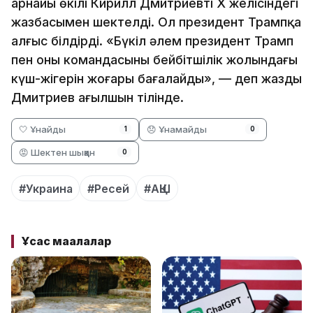
арнайы өкілі Кирилл Дмитриевтің X желісіндегі
жазбасымен шектелді. Ол президент Трампқа
алғыс білдірді. «Бүкіл әлем президент Трамп
пен оның командасының бейбітшілік жолындағы
күш-жігерін жоғары бағалайды», — деп жазды
Дмитриев ағылшын тілінде.
🤍 Ұнайды
😞 Ұнамайды
1
0
😡 Шектен шыққан
0
#Украина
#Ресей
#АҚШ
Ұқсас мақалалар