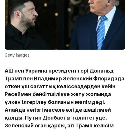
Getty Images
АҚШ пен Украина президенттері Дональд
Трамп пен Владимир Зеленский Флоридада
өткен үш сағаттық келіссөздерден кейін
Ресеймен бейбітшілікке жету жолында
үлкен ілгерілеу болғанын мәлімдеді.
Алайда негізгі мәселе әлі де шешілмей
қалды: Путин Донбасты талап етуде,
Зеленский оған қарсы, ал Трамп келісім