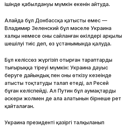
ішінде қабылдануы мүмкін екенін айтуда.
Алайда бұл Донбассқа қатысты емес —
Владимир Зеленский бұл мәселе Украина
халқы немесе оның сайланған өкілдері арқылы
шешілуі тиіс деп, өз ұстанымында қалуда.
Бұл келіссөз жүргізіп отырған тараптарды
тығырыққа тіреуі мүмкін: Украина дауыс
беруге дайындық пен оны өткізу кезеңінде
атысты тоқтатуды талап етеді, ал Ресей
бұған келіспейді. Ал Путин бұл аумақтарды
әскери жолмен де ала алатынын бірнеше рет
қайталаған.
Украина президенті қазіргі талқыланып