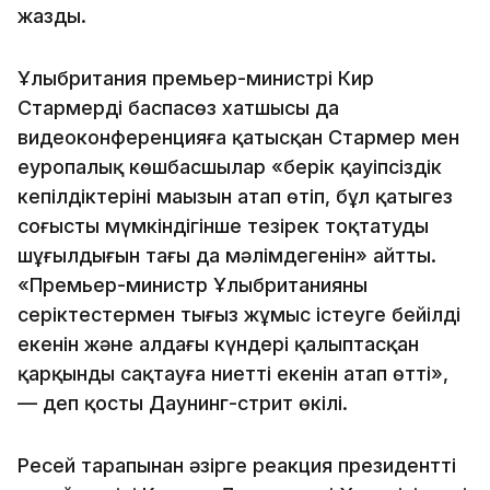
жазды.
Ұлыбритания премьер-министрі Кир
Стармердің баспасөз хатшысы да
видеоконференцияға қатысқан Стармер мен
еуропалық көшбасшылар «берік қауіпсіздік
кепілдіктерінің маңызын атап өтіп, бұл қатыгез
соғысты мүмкіндігінше тезірек тоқтатудың
шұғылдығын тағы да мәлімдегенін» айтты.
«Премьер-министр Ұлыбританияның
серіктестермен тығыз жұмыс істеуге бейілді
екенін және алдағы күндері қалыптасқан
қарқынды сақтауға ниетті екенін атап өтті»,
— деп қосты Даунинг-стрит өкілі.
Ресей тарапынан әзірге реакция президенттің