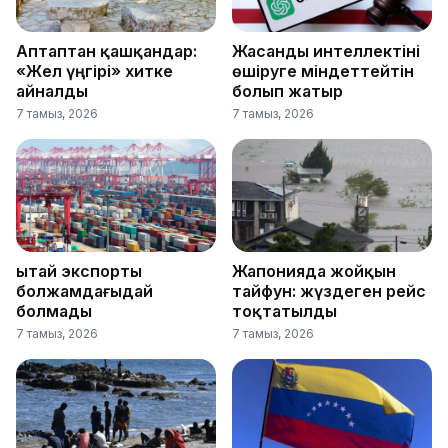
Аптаптан қашқандар:
Жасанды интеллектіні
«Жел үңгірі» хитке
өшіруге міндеттейтін
айналды
болып жатыр
7 тамыз, 2026
7 тамыз, 2026
Қытай экспорты
Жапонияда жойқын
болжамдағыдай
тайфун: жүздеген рейс
болмады
тоқтатылды
7 тамыз, 2026
7 тамыз, 2026