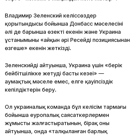
Владимир Зеленский келіссөздер
қорытындысы бойынша Донбасс мәселесінің
әлі де барынша өзекті екенін және Украина
ұстанымының «айқын әрі Ресейдің позициясынан
өзгеше» екенін жеткізді.
Зеленскийдің айтуынша, Украина үшін «берік
бейбітшілікке жетудің басты кезеңі» —
аумақтық мәселе емес, елге қауіпсіздік
кепілдіктерін беру.
Ол украиналық команда бұл келісім тармағы
бойынша еуропалық саясаткерлермен
жұмысты жалғастыратынын, бірақ оның
айтуынша, онда «талқыланған барлық