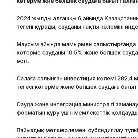
көтерме және бөлшек саудаға бағытталға
2024 жылдың алғашқы 6 айында Қазақстанның
теңгені құрады, сауданың нақты көлемінің инде
Маусым айында мамырмен салыстырғанда са
көтерме сауданың 10,5% және бөлшек саудан
өсті.
Салаға салынған инвестиция көлемі 282,4 мл
теңгесі көтерме және бөлшек саудаға бағыт
Сауда және интеграция министрлігі заман
форматын құру үшін мемлекеттік қолдаудың 
Пайыздық мөлшерлемені субсидиялау түпкі