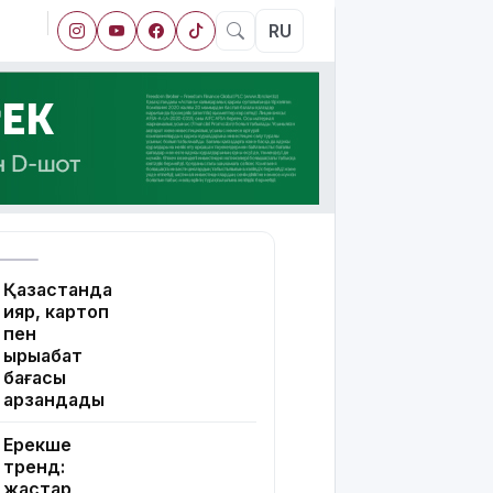
RU
Қазақстанда
қияр, картоп
пен
қырыққабат
бағасы
арзандады
Ерекше
тренд:
жастар