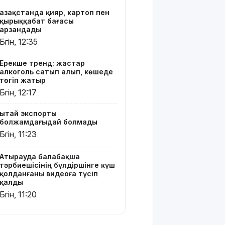
"ми
Қазақстанда қияр, картоп пен
дамуына
қырыққабат бағасы
еттен гөрі
арзандады
қант
Бүгін, 12:35
пайдалы"
деп жатыр
Ерекше тренд: жастар
алкоголь сатып алып, көшеде
Атырауда
төгіп жатыр
ер адам 12
Бүгін, 12:17
жастағы
қызды
Қытай экспорты
алкогольге
болжамдағыдай болмады
жұмсап,
Бүгін, 11:23
зорламақ
болған
Атырауда балабақша
тәрбиешісінің бүлдіршінге күш
Жапонияда
қолданғаны видеоға түсіп
жойқын
қалды
тайфун:
Бүгін, 11:20
жүздеген
рейс
тоқтатылды