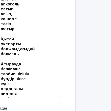
алкоголь
сатып
алып,
көшеде
төгіп
жатыр
Қытай
экспорты
болжамдағыдай
болмады
Атырауда
балабақша
тәрбиешісінің
бүлдіршінге
күш
қолданғаны
видеоға
түсіп қалды
ылды
Ғалымдар