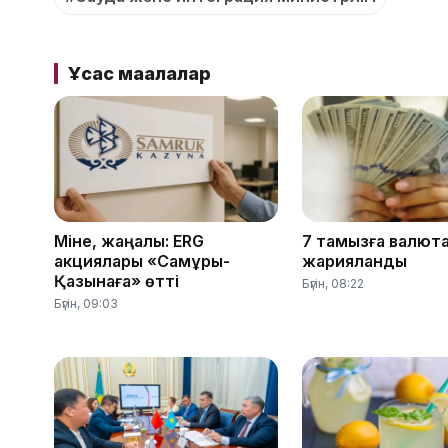
Ұқсас мақалалар
Міне, жаңалық: ERG
7 тамызға валют
акциялары «Самұрық-
жарияланды
Қазынаға» өтті
Бүгін, 08:22
Бүгін, 09:03