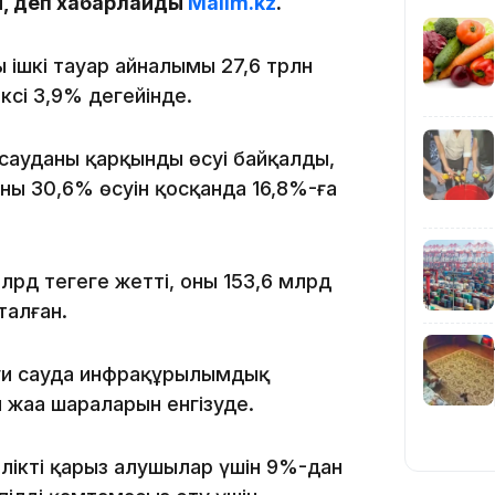
н, деп хабарлайды
Malim.kz
.
10:53
 ішкі тауар айналымы 27,6 трлн
ксі 3,9% деңгейінде.
уданың қарқынды өсуі байқалды,
ың 30,6% өсуін қосқанда 16,8%-ға
10:35
рд теңгеге жетті, оның 153,6 млрд
талған.
ауи сауда инфрақұрылымдық
жаңа шараларын енгізуде.
10:25
лікті қарыз алушылар үшін 9%-дан