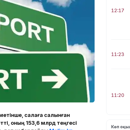
12:17
11:23
11:20
іметінше, салаға салынған
ті, оның 153,6 млрд теңгесі
Көп оқ