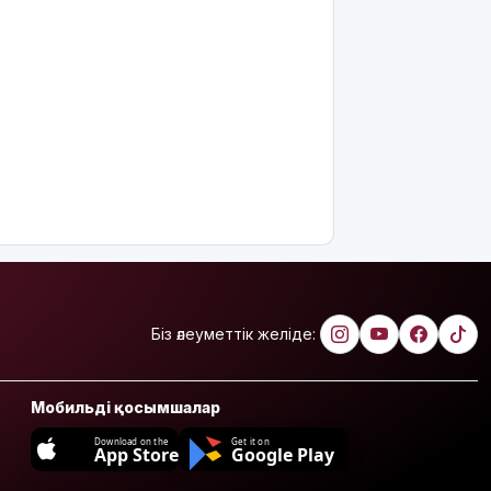
өтті
АҚШ-тың
қолдауымен
Венесуэлада
билік пен
оппозиция
келіссөзге
кірісті
7 тамызға
арналған
ауа райы
болжамы
Біз әлеуметтік желіде:
7 тамызға
валюта
бағамы
Мобильді қосымшалар
жарияланды
Download on the
Get it on
App Store
Google Play
Тарихқа
мәлім 7