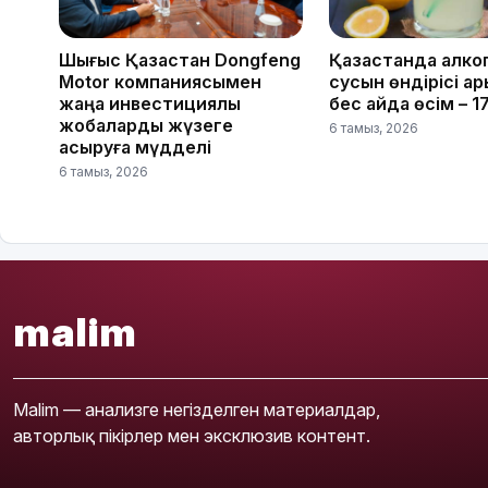
Шығыс Қазақстан Dongfeng
Қазақстанда алко
Motor компаниясымен
сусын өндірісі қар
жаңа инвестициялық
бес айда өсім – 
жобаларды жүзеге
6 тамыз, 2026
асыруға мүдделі
6 тамыз, 2026
malim
Malim — анализге негізделген материалдар,
авторлық пікірлер мен эксклюзив контент.