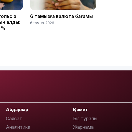
гольсіз
6 тамызға валюта бағамы
қын алды:
6 тамыз, 2026
17%
08:42
08:25
08:22
Айдарлар
Қызмет
Саясат
Біз туралы
Аналитика
Жарнама
07:07