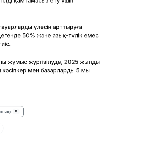
пілді қамтамасыз ету үшін
ауарлардың үлесін арттыруға
10:05
 дегенде 50% және азық-түлік емес
иіс.
лы жұмыс жүргізілуде, 2025 жылдың
м кәсіпкер мен базарлардың 5 мың
09:53
шыққан
0
я