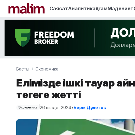
Саясат
Аналитика
Қоғам
Мәдениет
Басты
Экономика
Елімізде ішкі тауар ай
теңгеге жетті
26 шілде, 2024
•
Берік Дәулетов
Экономика