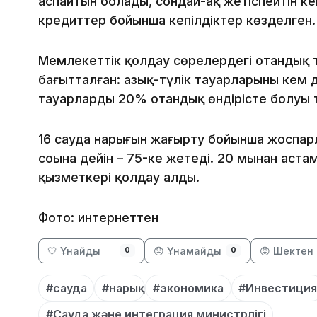
аспайтын болады, сондай-ақ жетіспейтін ке
кредиттер бойынша кепілдіктер көзделген.
Мемлекеттік қолдау сөрелердегі отандық т
бағытталған: азық-түлік тауарларының кем
тауарлардың 20% отандық өндірісте болуы т
16 сауда нарығын жаңғырту бойынша жоспар
соңына дейін – 75-ке жетеді. 20 мыңнан аста
қызметкері қолдау алды.
Фото: интернеттен
🤍 Ұнайды
😞 Ұнамайды
😡 Шектен 
0
0
#сауда
#нарық
#экономика
#Инвестици
#Сауда және интеграция министрлігі