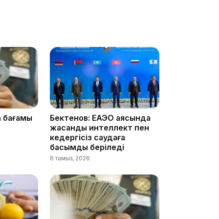
09:40
09:40
а бағамы
Бектенов: ЕАЭО аясында
жасанды интеллект пен
кедергісіз саудаға
басымдық беріледі
6 тамыз, 2026
09:03