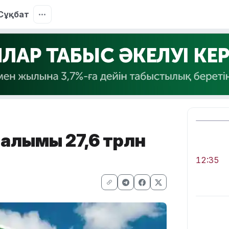
Сұқбат
налымы 27,6 трлн
12:35