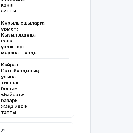
көңіл
айтты
Құрылысшыларға
құрмет:
Қызылордада
сала
үздіктері
марапатталды
Қайрат
Сатыбалдының
ұлына
тиесілі
болған
«Байсат»
базары
жаңа иесін
тапты
Қарағандада
лды
Z белгісі