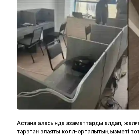
Астана қаласында азаматтарды алдап, жалғ
таратқан алаяқтық колл-орталықтың қызметі т