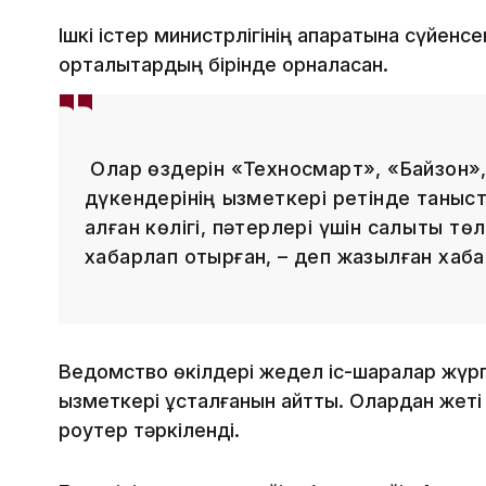
Ішкі істер министрлігінің ақпаратына сүйенс
орталықтардың бірінде орналасқан.
Олар өздерін «Техносмарт», «Байзон»,
дүкендерінің қызметкері ретінде таны
алған көлігі, пәтерлері үшін салықтық т
хабарлап отырған, – деп жазылған хаб
Ведомство өкілдері жедел іс-шаралар жүрг
қызметкері ұсталғанын айтты. Олардан жеті
роутер тәркіленді.