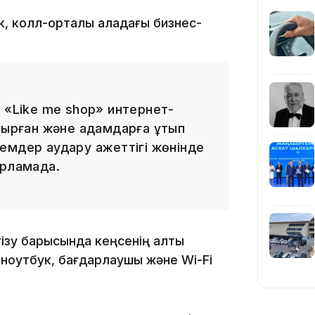
19:39
ек, колл-орталық қаладағы бизнес-
 «Like me shop» интернет-
стырған және адамдарға ұтып
18:45
өлемдер аудару қажеттігі жөнінде
арламада.
ізу барысында кеңсенің алты
17:34
 ноутбук, бағдарлаушы және Wi-Fi