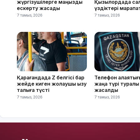
жүргізушілерге маңызды
Қызылордада са
ескерту жасады
үздіктері марап
7 тамыз, 2026
7 тамыз, 2026
Қарағандада Z белгісі бар
Телефон алаяқты
жейде киген жолаушы қызу
жаңа түрі туралы
талқыға түсті
жасалды
7 тамыз, 2026
7 тамыз, 2026