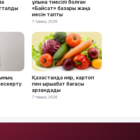
ла
ұлына тиесілі болған
атталды
«Байсат» базары жаңа
иесін тапты
7 тамыз, 2026
15:04
14:10
ғының
Қазақстанда қияр, картоп
 ескерту
пен қырыққабат бағасы
арзандады
7 тамыз, 2026
13:14