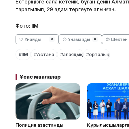
Естеріңізге сала кетейік, бұған дейін Алма
таратылып, 29 адам тергеуге алынған.
Фото: ІІМ
🤍 Ұнайды
😞 Ұнамайды
😡 Шектен 
0
0
#ІІМ
#Астана
#алаяқтық
#орталық
Ұқсас мақалалар
Полиция қазақстандық
Құрылысшыларға 