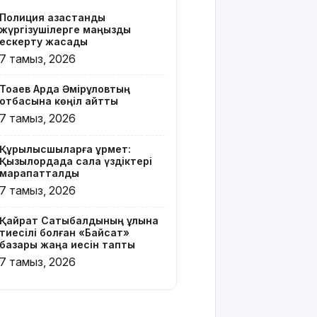
бар жейде
Полиция қазақстандық
киген
жүргізушілерге маңызды
жолаушы
ескерту жасады
қызу талқыға
7 тамыз, 2026
түсті
Тоқаев Ардақ Әмірқұловтың
Президент
отбасына көңіл айтты
Солтүстік
7 тамыз, 2026
Қазақстан
облысының
Құрылысшыларға құрмет:
90
Қызылордада сала үздіктері
жылдығымен
марапатталды
құттықтады
7 тамыз, 2026
Телефон
Қайрат Сатыбалдының ұлына
алаяқтығының
тиесілі болған «Байсат»
жаңа түрі
базары жаңа иесін тапты
туралы
7 тамыз, 2026
ескерту
жасалды
Қазақстандағы