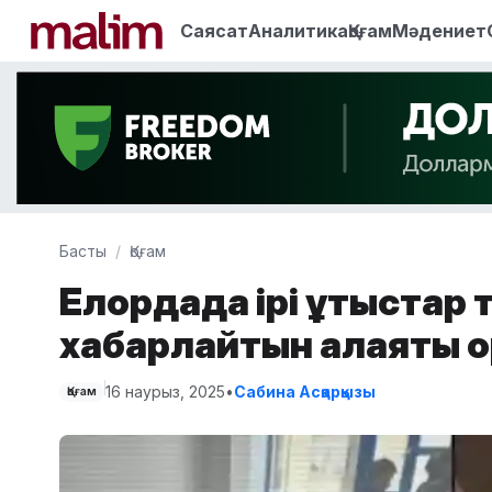
Саясат
Аналитика
Қоғам
Мәдениет
Басты
Қоғам
Елордада ірі ұтыстар
хабарлайтын алаяқтық
16 наурыз, 2025
•
Сабина Асқарқызы
Қоғам