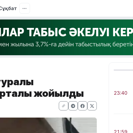
Сұқбат
 туралы
 орталық жойылды
23:40
21:59