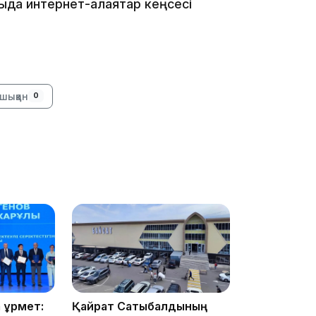
тыда интернет-алаяқтар кеңсесі
16:34
шыққан
0
16:33
16:01
құрмет:
Қайрат Сатыбалдының
15:33