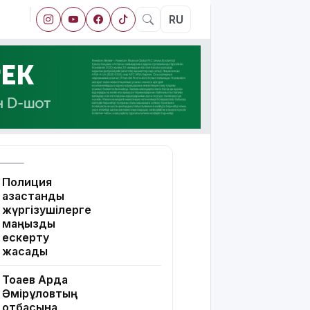
RU
Полиция
қазақстандық
жүргізушілерге
маңызды
ескерту
жасады
Тоқаев Ардақ
Әмірқұловтың
отбасына