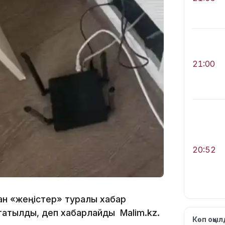
21:00
20:52
ан «жеңістер» туралы хабар
оқтатылды, деп хабарлайды Malim.kz.
Көп оқы