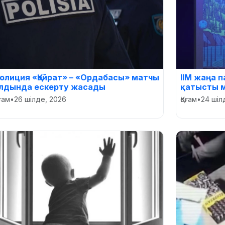
олиция «Қайрат» – «Ордабасы» матчы
ІІМ жаңа 
лдында ескерту жасады
қатысты 
оғам
•
26 шілде, 2026
Қоғам
•
24 шіл