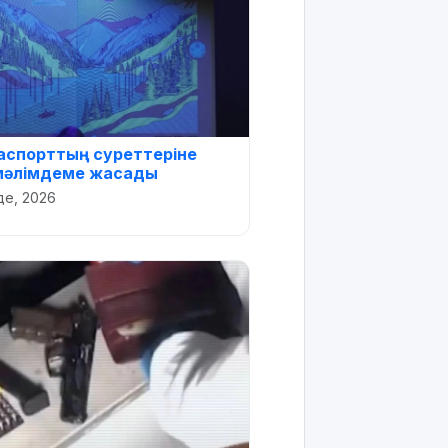
паспорттың суреттеріне
мәлімдеме жасады
де, 2026