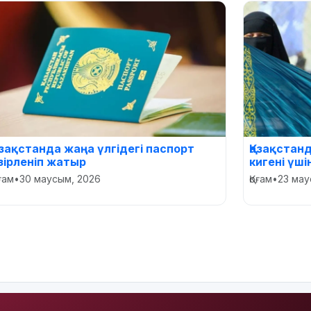
азақстанда жаңа үлгідегі паспорт
Қазақстан
зірленіп жатыр
кигені үш
оғам
•
30 маусым, 2026
Қоғам
•
23 мау