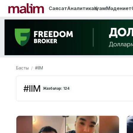
Саясат
Аналитика
Қоғам
Мәдениет
Басты
#ІІМ
#ІІМ
Жазбалар: 124