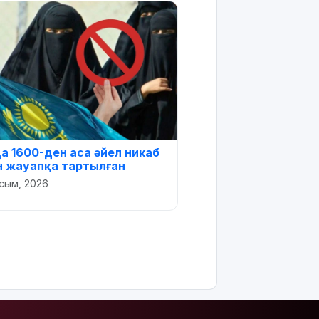
да 1600-ден аса әйел никаб
ін жауапқа тартылған
сым, 2026