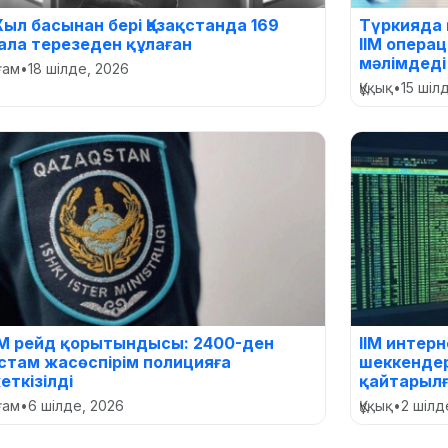
ыл басынан бері Қазақстанда 169
Түркияда 
ала терезеден құлаған
ІІМ опера
мәлімдеді
оғам
•
18 шілде, 2026
Құқық
•
15 шіл
ІМ рейд қорытындысы: 2400-ден
ІІМ интер
стам жасөспірім полицияға
шеккендер
еткізілді
қайтарылғ
оғам
•
6 шілде, 2026
Құқық
•
2 шілд