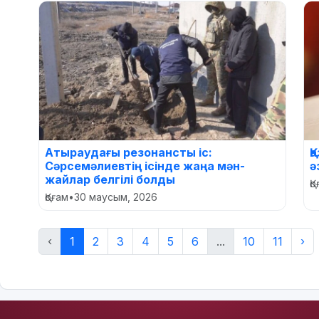
Атыраудағы резонансты іс:
Қ
Сәрсемәлиевтің ісінде жаңа мән-
ә
жайлар белгілі болды
Қ
Қоғам
•
30 маусым, 2026
‹
1
2
3
4
5
6
...
10
11
›