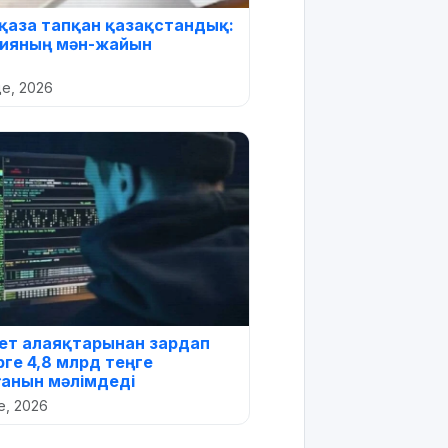
қаза тапқан қазақстандық:
цияның мән-жайын
де, 2026
нет алаяқтарынан зардап
ге 4,8 млрд теңге
анын мәлімдеді
е, 2026