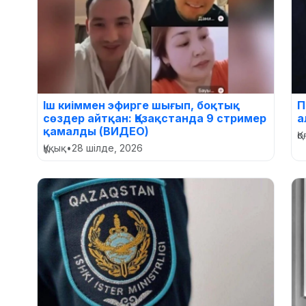
Іш киіммен эфирге шығып, боқтық
П
сөздер айтқан: Қазақстанда 9 стример
а
қамалды (ВИДЕО)
Қ
Құқық
•
28 шілде, 2026