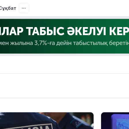
Сұқбат