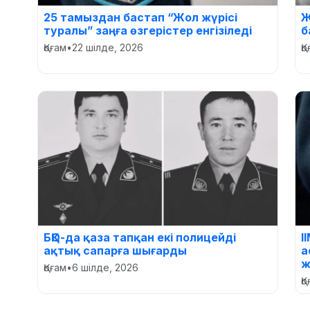
25 тамыздан бастап “Жол жүрісі
Ж
туралы” заңға өзгерістер енгізіледі
б
Қоғам
•
22 шілде, 2026
Қ
БҚО-да қаза тапқан екі полицейді
І
ақтық сапарға шығарды
а
ж
Қоғам
•
6 шілде, 2026
Қ