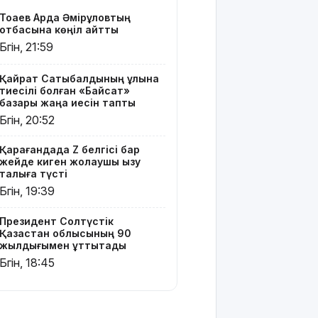
Телефон
Тоқаев Ардақ Әмірқұловтың
алаяқтығының
отбасына көңіл айтты
жаңа түрі
Бүгін, 21:59
туралы
ескерту
жасалды
Қайрат Сатыбалдының ұлына
тиесілі болған «Байсат»
базары жаңа иесін тапты
Қазақстандағы
Бүгін, 20:52
ең қымбат
мамандықтар
Қарағандада Z белгісі бар
– 2026: оқу
жейде киген жолаушы қызу
ақысы
талқыға түсті
қанша?
Бүгін, 19:39
Ұлдана
Президент Солтүстік
Мырзуанға
Қазақстан облысының 90
қатысты іс
жылдығымен құттықтады
сотқа
Бүгін, 18:45
жолданды
Аптаптан
қашқандар: