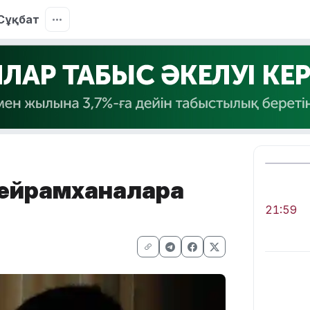
Сұқбат
мейрамханаларға
21:59