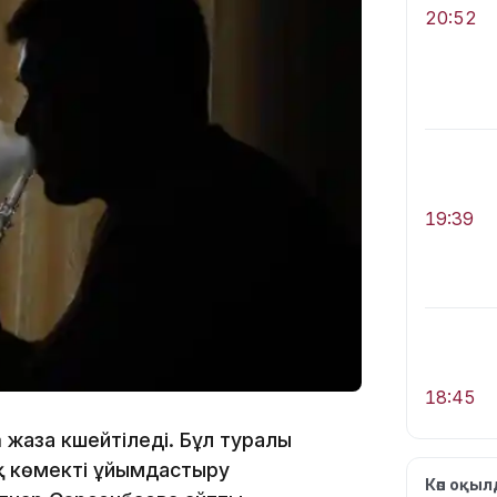
20:52
19:39
18:45
а
жаза күшейтіледі. Бұл туралы
қ көмекті ұйымдастыру
Көп оқы