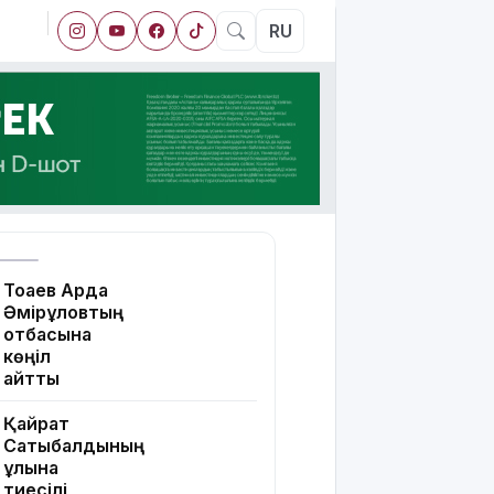
RU
Тоқаев Ардақ
Әмірқұловтың
отбасына
көңіл
айтты
Қайрат
Сатыбалдының
ұлына
тиесілі