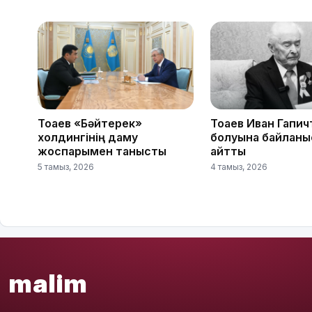
Тоқаев «Бәйтерек»
Тоқаев Иван Гапич
холдингінің даму
болуына байланы
жоспарымен танысты
айтты
5 тамыз, 2026
4 тамыз, 2026
malim