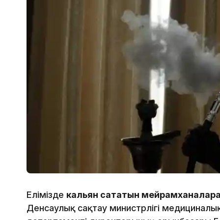
Елімізде
кальян сататын мейрамханаларғ
Денсаулық сақтау министрлігі медициналы