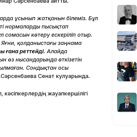
лнар Сәрсенбаева айтты.
барда ұсынып жатқанын білеміз. Бұл
17:34
істі нормаларды пысықтап
л сомасын көтеру ескеріліп отыр.
. Яғни, қолданыстағы заңнама
ы ғана реттейді
. Алайда
ын өз нысандарында өткізетін
16:34
рылмаған. Сондықтан осы
 Г.Сәрсенбаева Сенат кулуарында.
 кәсіпкерлердің жауапкершілігі
16:33