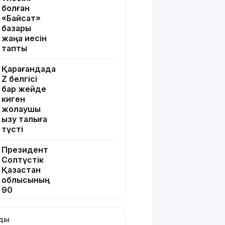
болған
«Байсат»
базары
жаңа иесін
тапты
Қарағандада
Z белгісі
бар жейде
киген
жолаушы
қызу талқыға
түсті
Президент
Солтүстік
Қазақстан
облысының
90
жылдығымен
құттықтады
лды