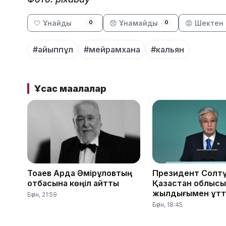
🤍 Ұнайды
😞 Ұнамайды
😡 Шектен 
0
0
#айыппұл
#мейрамхана
#кальян
Ұқсас мақалалар
Тоқаев Ардақ Әмірқұловтың
Президент Солтү
отбасына көңіл айтты
Қазақстан облыс
жылдығымен құтт
Бүгін, 21:59
Бүгін, 18:45