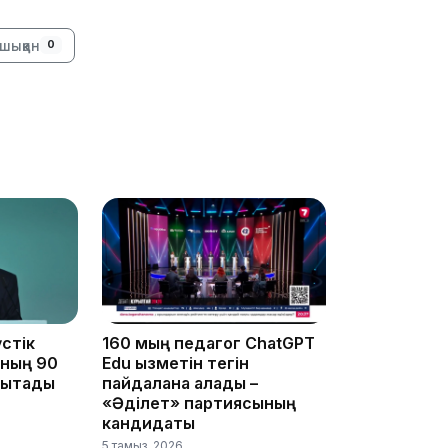
16:01
шыққан
0
15:33
15:04
стік
160 мың педагог ChatGPT
ының 90
Edu қызметін тегін
ықтады
пайдалана алады –
14:10
«Әділет» партиясының
кандидаты
5 тамыз, 2026