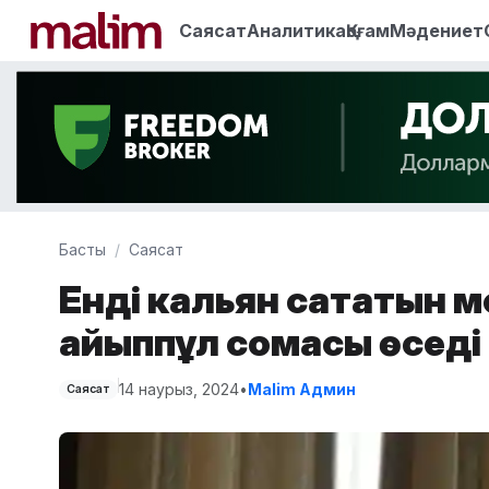
Саясат
Аналитика
Қоғам
Мәдениет
Басты
Саясат
Енді кальян сататын 
айыппұл сомасы өседі
14 наурыз, 2024
•
Malim Админ
Саясат