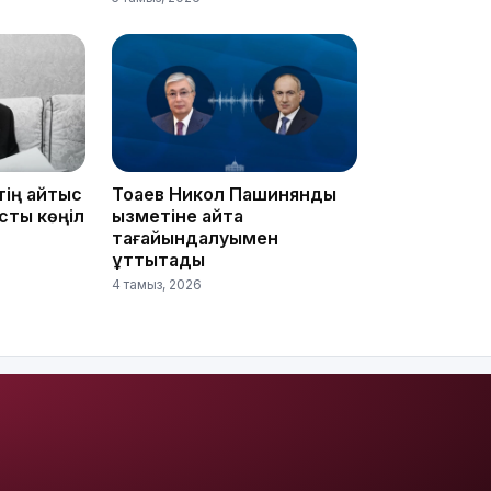
13:14
тің қайтыс
Тоқаев Никол Пашинянды
сты көңіл
қызметіне қайта
тағайындалуымен
құттықтады
4 тамыз, 2026
13:08