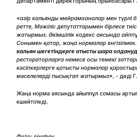
департаменті директорының орынбасары Гү
«Қазір кальянды мейрамханалар мен түрлі 
ретте, Мәжіліс депутаттарымен бірлесе ти
жатырмыз. Әкімшілік кодекс аясында айппұ
Сонымен қатар, жаңа нормалар енгізілмек
кальян шегетіндерге қатысты шара қолдануд
рестораторларға немесе осы темекі заттар
кәсіпкерлерге қатысты нормалар қарасты
мәселелерді пысықтап жатырмыз»
, - деді
Жаңа норма аясында айыппұл сомасы артып,
күшейтіледі.
Фото: pixabay