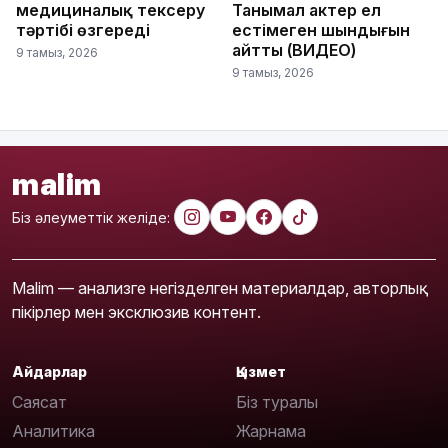
медициналық тексеру
Танымал актер ел
тәртібі өзгереді
естімеген шындығын
айтты (ВИДЕО)
9 тамыз, 2026
9 тамыз, 2026
malim
Біз әлеуметтік желіде:
Malim — анализге негізделген материалдар, авторлық
пікірлер мен эксклюзив контент.
Айдарлар
Қызмет
Саясат
Біз туралы
Аналитика
Жарнама