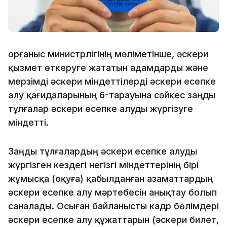
Қорғаныс министрлігінің мәліметінше, әскери
қызмет өткеруге жататын адамдарды және
мерзімді әскери міндеттілерді әскери есепке
алу қағидаларының 6-тарауына сәйкес заңды
тұлғалар әскери есепке алуды жүргізуге
міндетті.
Заңды тұлғалардың әскери есепке алуды
жүргізген кездегі негізгі міндеттерінің бірі
жұмысқа (оқуға) қабылданған азаматтардың
әскери есепке алу мәртебесін анықтау болып
саналады. Осыған байланысты кадр бөлімдері
әскери есепке алу құжаттарын (әскери билет,