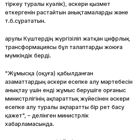
тіркеу туралы куәлік), әскери қызмет
өткергенін растайтын анықтамаларды және
т.б.сұрататын.
Қарулы Күштердің жүргізіліп жатқан цифрлық
трансформациясы бұл талаптарды жоюға
мүмкіндік берді.
"Жұмысқа (оқуға) қабылданған
азаматтардың әскери есепке алу мәртебесін
анықтау үшін енді жұмыс берушіге Қорғаныс
министрлігінің ақпараттық жүйесінен әскери
есепке алу туралы ақпаратты бір рет басу
қажет", – делінген министрлік
хабарламасында.