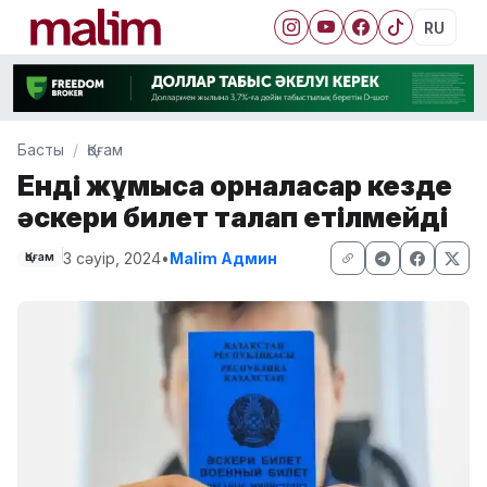
RU
Басты
Қоғам
Енді жұмысқа орналасар кезде
әскери билет талап етілмейді
3 сәуір, 2024
•
Malim Админ
Қоғам