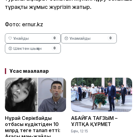
тұрақты жұмыс жүргізіп жатыр.
Фото: ernur.kz
🤍 Ұнайды
😞 Ұнамайды
0
0
😡 Шектен шыққан
0
Ұқсас мақалалар
Нұрай Серікбайдың
АБАЙҒА ТАҒЗЫМ –
отбасы күдіктіден 10
ҰЛТҚА ҚҰРМЕТ
млрд теңге талап етті:
Бүгін, 12:15
Ағасы мән-жайды