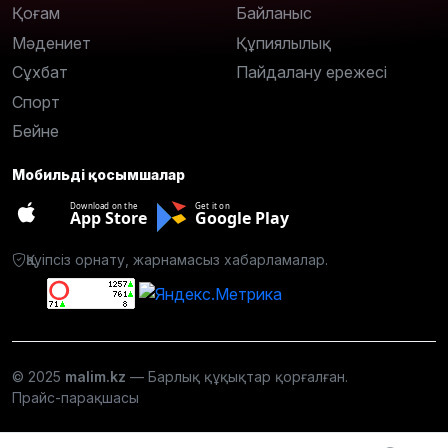
Қоғам
Байланыс
Мәдениет
Құпиялылық
Сұхбат
Пайдалану ережесі
Спорт
Бейне
Мобильді қосымшалар
Download on the
Get it on
App Store
Google Play
Қауіпсіз орнату, жарнамасыз хабарламалар.
© 2025
malim.kz
— Барлық құқықтар қорғалған.
Прайс-парақшасы