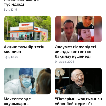
түсіндірді
Бүгін, 12:15
Акция: тағы бір тегін
Әлеуметтік желідегі
миллион
зиянды контентке
бақылау күшейеді
Бүгін, 10:49
9 тамыз, 2026
Мектептерде
"Пәтерімнің жоқтығынан
оқушыларды
үйленбей жүрмін":