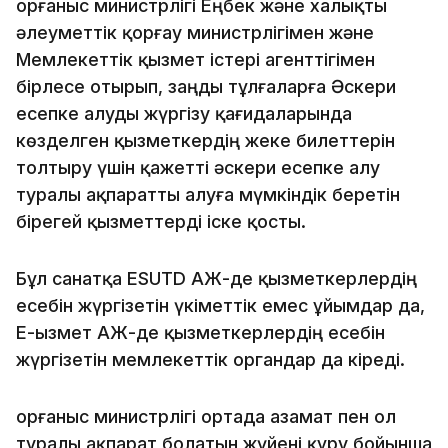
Қорғаныс министрлігі Еңбек және халықты
әлеуметтік қорғау министрлігімен және
Мемлекеттік қызмет істері агенттігімен
бірлесе отырып, заңды тұлғаларға Әскери
есепке алуды жүргізу қағидаларында
көзделген қызметкердің жеке билеттерін
толтыру үшін қажетті әскери есепке алу
туралы ақпаратты алуға мүмкіндік беретін
бірегей қызметтерді іске қосты.
Бұл санатқа ESUTD АЖ-де қызметкерлердің
есебін жүргізетін үкіметтік емес ұйымдар да,
Е-Қызмет АЖ-де қызметкерлердің есебін
жүргізетін мемлекеттік органдар да кіреді.
Қорғаныс министрлігі ортада азамат пен ол
туралы ақпарат болатын жүйені құру бойынша