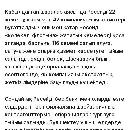
Қабылданған шаралар аясында Ресейдің 22
жеке тұлғасы мен 42 компаниясының активтері
бұғатталды. Сонымен қатар Ресейдің
«көлеңкелі флотына» жататын кемелерді қоса
алғанда, барлығы 116 кемені сатып алуға,
сатуға және оларға қызмет көрсетуге тыйым
салынды. Бұдан бөлек, Швейцария билігі
үшінші елдерде орналасқанын қоса
есептегенде, 45 компанияның экспорттық
жеткізілімдеріне бақылауды күшейтеді.
Сондай-ақ Ресейдің бес банкі мен олардың өзге
елдердегі төрт филиалына швейцариялық
контрагенттермен операциялар жүргізуге
тыйым салынды. Бұл шектеу үшінші елдерде