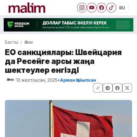
RU
Басты
Әлем
ЕО санкциялары: Швейцария
да Ресейге қарсы жаңа
шектеулер енгізді
13 желтоқсан, 2025
•
Арман Қайыпхан
Әлем