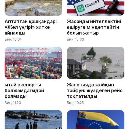
Аптаптан қашқандар:
Жасанды интеллектіні
«Жел үңгірі» хитке
өшіруге міндеттейтін
айналды
болып жатыр
Бүгін, 16:01
Бүгін, 15:33
Қытай экспорты
Жапонияда жойқын
болжамдағыдай
тайфун: жүздеген рейс
болмады
тоқтатылды
Бүгін, 11:23
Бүгін, 10:25