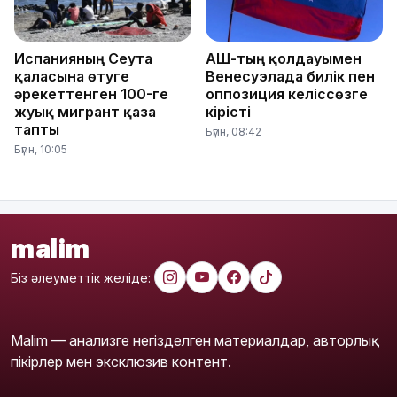
Испанияның Сеута
АҚШ-тың қолдауымен
қаласына өтуге
Венесуэлада билік пен
әрекеттенген 100-ге
оппозиция келіссөзге
жуық мигрант қаза
кірісті
тапты
Бүгін, 08:42
Бүгін, 10:05
malim
Біз әлеуметтік желіде:
Malim — анализге негізделген материалдар, авторлық
пікірлер мен эксклюзив контент.