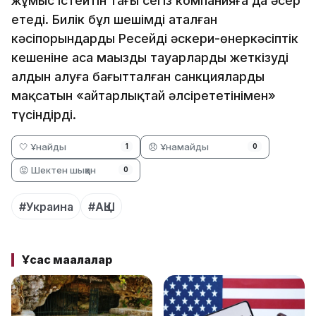
жұмыс істейтін тағы сегіз компанияға да әсер
етеді. Билік бұл шешімді аталған
кәсіпорындардың Ресейдің әскери-өнеркәсіптік
кешеніне аса маңызды тауарларды жеткізудің
алдын алуға бағытталған санкциялардың
мақсатын «айтарлықтай әлсірететінімен»
түсіндірді.
🤍 Ұнайды
😞 Ұнамайды
1
0
😡 Шектен шыққан
0
#Украина
#АҚШ
Ұқсас мақалалар