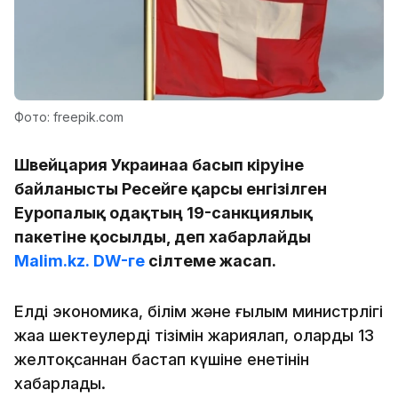
Фото: freepik.com
Швейцария Украинаға басып кіруіне
байланысты Ресейге қарсы енгізілген
Еуропалық одақтың 19-санкциялық
пакетіне қосылды, деп хабарлайды
Malim.kz.
DW-ге
сілтеме жасап.
Елдің экономика, білім және ғылым министрлігі
жаңа шектеулердің тізімін жариялап, олардың 13
желтоқсаннан бастап күшіне енетінін
хабарлады.