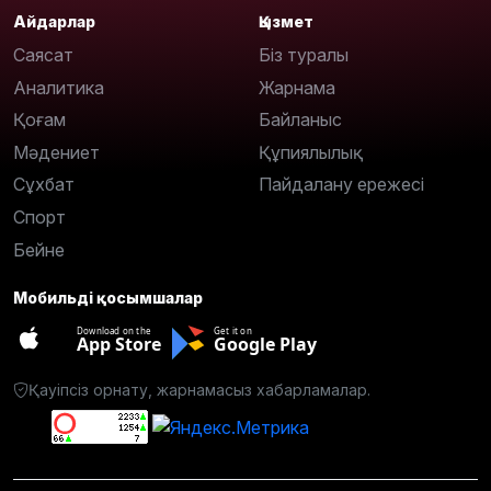
Айдарлар
Қызмет
Саясат
Біз туралы
Аналитика
Жарнама
Қоғам
Байланыс
Мәдениет
Құпиялылық
Сұхбат
Пайдалану ережесі
Спорт
Бейне
Мобильді қосымшалар
Download on the
Get it on
App Store
Google Play
Қауіпсіз орнату, жарнамасыз хабарламалар.