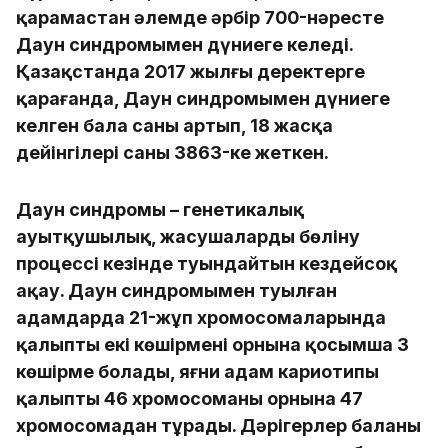
қарамастан әлемде әрбір 700-нәресте
Даун синдромымен дүниеге келеді.
Қазақстанда 2017 жылғы деректерге
қарағанда, Даун синдромымен дүниеге
келген бала саны артып, 18 жасқа
дейінгілері саны 3863-ке жеткен.
Даун синдромы – генетикалық
ауытқушылық, жасушалардың бөліну
процессі кезінде туындайтын кездейсоқ
ақау. Даун синдромымен туылған
адамдарда 21-жұп хромосомаларында
қалыпты екі көшірменің орнына қосымша 3
көшірме болады, яғни адам кариотипы
қалыпты 46 хромосоманың орнына 47
хромосомадан тұрады. Дәрігерлер баланың