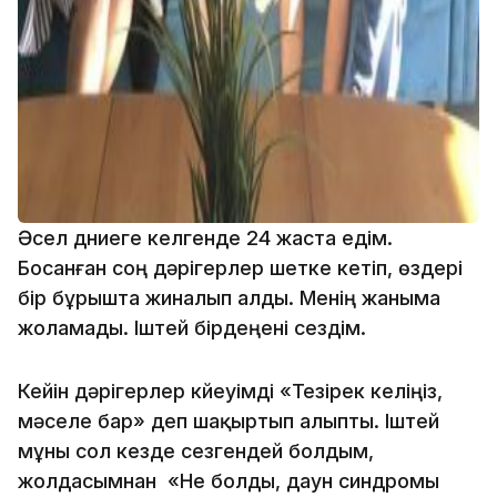
Әсел дүниеге келгенде 24 жаста едім.
Босанған соң дәрігерлер шетке кетіп, өздері
бір бұрышта жиналып алды. Менің жаныма
жоламады. Іштей бірдеңені сездім.
Кейін дәрігерлер күйеуімді «Тезірек келіңіз,
мәселе бар» деп шақыртып алыпты. Іштей
мұны сол кезде сезгендей болдым,
жолдасымнан «Не болды, даун синдромы