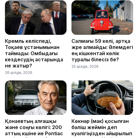
Кремль келіспеді,
Салмағы 59 келі, артқа
Тоқаев ұстанымынан
жүре алмайды: Әлемдегі
таймады: Омбыдағы
ең кішкентай көлік
кездесудің астарында
туралы білесіз бе?
не жатыр?
25 шілде, 2026
26 шілде, 2026
Қонаевтың алғашқы
Көкнәр (мак) қосылған
және соңғы көлігі: 200
бәліш жеймін деп
аттың күшіне ие Pontiac
куәлігіңізден айырылып