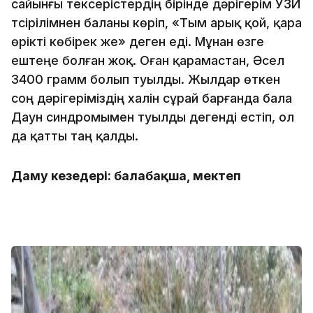
сайынғы тексерістердің бірінде дәрігерім УЗИ
түсірілімнен баланы көріп, «Тым арық қой, қара
өрікті көбірек же» деген еді. Мұнан өзге
ештеңе болған жоқ. Оған қарамастан, Әсел
3400 грамм болып туылды. Жылдар өткен
соң дәрігеріміздің халін сұрай барғанда бала
Даун синдромымен туылды дегенді естіп, ол
да қатты таң қалды.
Даму кезеңдері: балабақша, мектеп