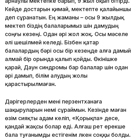
арнаулы мектепке барып, 9 жыл оқып бітірді.
Кейде достарын қимай, мектепте қалайыншы
деп сұранатын. Ең жаманы – осы 9 жылдық
мектеп біздің балаларымыз үшін дамудың
соңғы кезеңі. Одан әрі жол жоқ. Осы мәселе
әлі шешілмей келеді. Бізбен қатар
балалардың бәрі осы бір кезеңде алға дамый
алмай бір орында қалып қойды. Өкінішке
қарай, Даун синдромы бар балалар үшін одан
әрі дамып, білім алудың жолы
қарастырылмаған.
Дәрігерлерден мені перзентханаға
шақыруларын үнемі сұраймын. Кезінде маған
өзім сияқты адам келіп, «Қорықпа» десе,
қандай жақсы болар еді. Алғаш рет ерекше
бала туғанымды естігенім үлкен соққы болды.