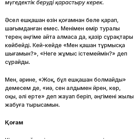
мүгедектік беруді қарастыру керек.
Әсел ешқашан өзін қоғамнан бөле қарап,
шағымданған емес. Менімен өмір туралы
терең әңгіме айта алмаса да, қазір сұрақтары
көйбейді. Кей-кейде «Мен қашан тұрмысқа
шығамын?», «Неге жұмыс істемеймін?» деп
сұрайды.
Мен, әрине, «Жоқ, бұл ешқашан болмайды»
демесем де, «иә, сен алдымен үйрен, көр,
оқы, әлі ерте» деп жауап беріп, әңгімені жылы
жабуға тырысамын.
Қоғам