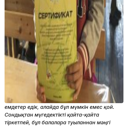
емдетер едік, алайда бұл мүмкін емес қой.
Сондықтан мүгедектікті қайта-қайта
тіркетпей, бұл балаларға туылғаннан мәңгі