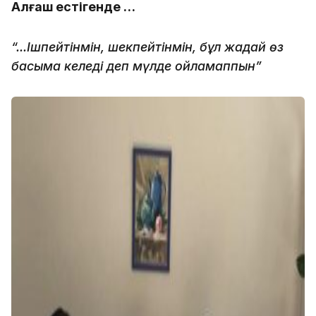
Алғаш естігенде …
“...Ішпейтінмін, шекпейтінмін, бұл жағдай өз
басыма келеді деп мүлде ойламаппын”