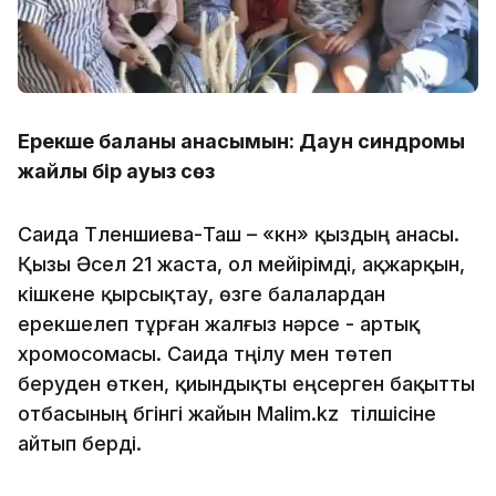
Е
рекше баланың анасымын: Даун синдромы
жайлы
бір ауыз сөз
Саида Тленшиева-Таш – «күн» қыздың анасы.
Қызы Әсел 21 жаста, ол мейірімді, ақжарқын,
кішкене қырсықтау, өзге балалардан
ерекшелеп тұрған жалғыз нәрсе - артық
хромосомасы. Саида түңілу мен төтеп
беруден өткен, қиындықты еңсерген бақытты
отбасының бүгінгі жайын Malim.kz тілшісіне
айтып берді.