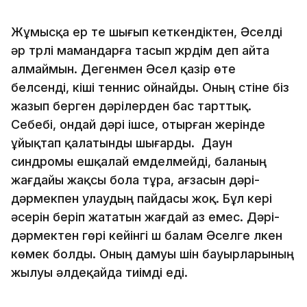
Жұмысқа ер те шығып кеткендіктен, Әселді
әр түрлі мамандарға тасып жүрдім деп айта
алмаймын. Дегенмен Әсел қазір өте
белсенді, кіші теннис ойнайды. Оның үстіне біз
жазып берген дәрілерден бас тарттық.
Себебі, ондай дәрі ішсе, отырған жерінде
ұйықтап қалатынды шығарды. Даун
синдромы ешқалай емделмейді, баланың
жағдайы жақсы бола тұра, ағзасын дәрі-
дәрмекпен улаудың пайдасы жоқ. Бұл кері
әсерін беріп жататын жағдай аз емес. Дәрі-
дәрмектен гөрі кейінгі үш балам Әселге үлкен
көмек болды. Оның дамуы үшін бауырларының
жылуы әлдеқайда тиімді еді.