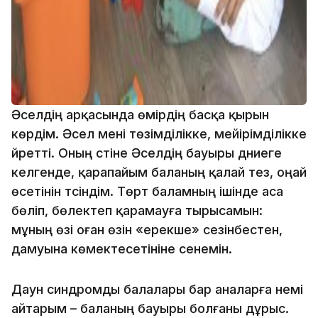
Әселдің арқасында өмірдің басқа қырын
көрдім. Әсел мені төзімділікке, мейірімділікке
үйретті. Оның үстіне Әселдің бауыры дүниеге
келгенде, қарапайым баланың қалай тез, оңай
өсетінін түсіндім. Төрт баламның ішінде аса
бөліп, бөлектеп қарамауға тырысамын:
мұның өзі оған өзін «ерекше» сезінбестен,
дамуына көмектесетініне сенемін.
Даун синдромды балалары бар аналарға үнемі
айтарым – баланың бауыры болғаны дұрыс.