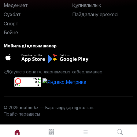
Мәдениет
Құпиялылық
Сұхбат
Пайдалану ережесі
Спорт
Бейне
Мобильді қосымшалар
Download on the
Get it on
App Store
Google Play
Қауіпсіз орнату, жарнамасыз хабарламалар.
© 2025
malim.kz
— Барлық құқықтар қорғалған.
Прайс-парақшасы