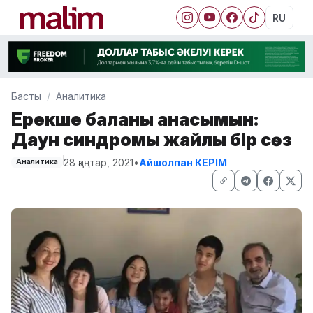
RU
Басты
Аналитика
Ерекше баланың анасымын:
Даун синдромы жайлы бір сөз
28 қаңтар, 2021
•
Айшолпан КЕРІМ
Аналитика