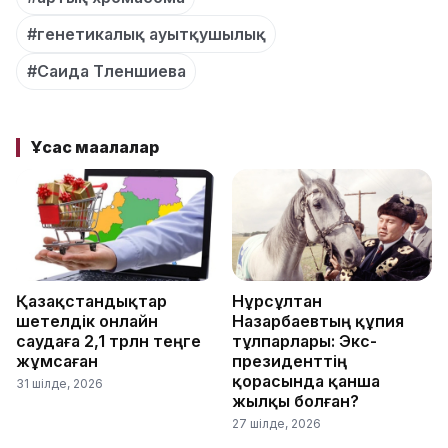
#генетикалық ауытқушылық
#Саида Тленшиева
Ұқсас мақалалар
Қазақстандықтар
Нұрсұлтан
шетелдік онлайн
Назарбаевтың құпия
саудаға 2,1 трлн теңге
тұлпарлары: Экс-
жұмсаған
президенттің
қорасында қанша
31 шілде, 2026
жылқы болған?
27 шілде, 2026