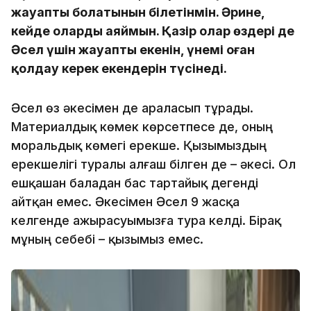
жауапты болатынын білетінмін. Әрине,
кейде оларды аяймын. Қазір олар өздері де
Әсел үшін жауапты екенін, үнемі оған
қолдау керек екендерін түсінеді.
Әсел өз әкесімен де араласып тұрады.
Материалдық көмек көрсетпесе де, оның
моральдық көмегі ерекше. Қызымыздың
ерекшелігі туралы алғаш білген де – әкесі. Ол
ешқашан баладан бас тартайық дегенді
айтқан емес. Әкесімен Әсел 9 жасқа
келгенде ажырасуымызға тура келді. Бірақ
мұның себебі – қызымыз емес.