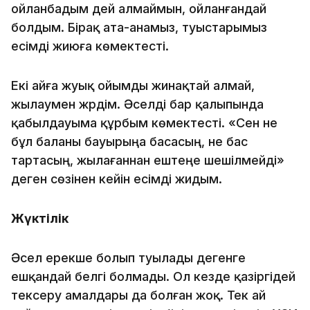
ойланбадым дей алмаймын, ойланғандай
болдым. Бірақ ата-анамыз, туыстарымыз
есімді жиюға көмектесті.
Екі айға жуық ойымды жинақтай алмай,
жылаумен жүрдім. Әселді бар қалыпында
қабылдауыма құрбым көмектесті. «Сен не
бұл баланы бауырыңа басасың, не бас
тартасың, жылағаннан ештеңе шешілмейді»
деген сөзінен кейін есімді жидым.
Жүктілік
Әсел ерекше болып туылады дегенге
ешқандай белгі болмады. Ол кезде қазіргідей
тексеру амалдары да болған жоқ. Тек ай