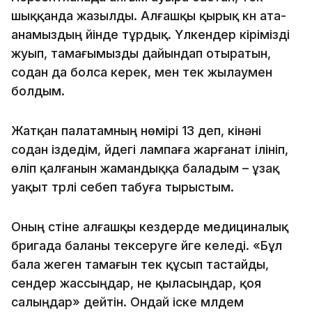
шыққанда жазылды. Алғашқы қырық күн ата-
анамыздың үйінде тұрдық. Үлкендер кірімізді
жуып, тамағымызды дайындап отыратын,
содан да болса керек, мен тек жылаумен
болдым.
Жатқан палатамның нөмірі 13 деп, кінәні
содан іздедім, үйдегі лампаға жарғанат ілініп,
өліп қалғанын жамандыққа баладым – ұзақ
уақыт түрлі себеп табуға тырыстым.
Оның үстіне алғашқы кездерде медициналық
бригада баланы тексеруге үйге келеді. «Бұл
бала жеген тамағын тек құсып тастайды,
сендер жассыңдар, не қыласыңдар, қоя
салыңдар» дейтін. Ондай іске мүлдем