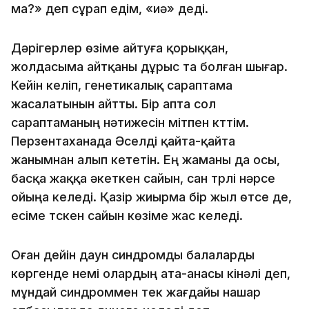
ма?» деп сұрап едім, «иә» деді.
Дәрігерлер өзіме айтуға қорыққан,
жолдасыма айтқаны дұрыс та болған шығар.
Кейін келіп, генетикалық сараптама
жасалатынын айтты. Бір апта сол
сараптаманың нәтижесін үмітпен күттім.
Перзентаханада Әселді қайта-қайта
жанымнан алып кететін. Ең жаманы да осы,
басқа жаққа әкеткен сайын, сан түрлі нәрсе
ойыңа келеді. Қазір жиырма бір жыл өтсе де,
есіме түскен сайын көзіме жас келеді.
Оған дейін даун синдромды балаларды
көргенде үнемі олардың ата-анасы кінәлі деп,
мұндай синдроммен тек жағдайы нашар