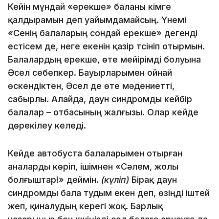
Кейін мұндай «ерекше» баланы кімге
қалдырамын деп уайымдамайсың. Үнемі
«Сенің балаларың сондай ерекше» дегенді
естісем де, неге екенін қазір түсініп отырмын.
Балалардың ерекше, өте мейірімді болуына
Әсел себепкер. Бауырларымен ойнай
өскендіктен, Әсел де өте мәдениетті,
сабырлы. Алайда, даун синдромды кейбір
балалар – отбасының жалғызы. Олар кейде
дөрекілеу келеді.
Кейде автобуста балаларымен отырған
аналарды көріп, ішімнен «Сәлем, жолы
болғыштар!» деймін.
(күліп)
Бірақ даун
синдромды бала тудым екен деп, өзіңді іштей
жеп, қиналудың керегі жоқ. Барлық