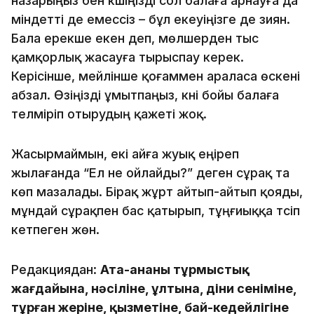
назарыңыз бен күшіңізді сол балаға арнауға да
міндетті де емессіз – бұл екеуіңізге де зиян.
Бала ерекше екен деп, мөлшерден тыс
қамқорлық жасауға тырыспау керек.
Керісінше, мейлінше қоғаммен араласа өскені
абзал. Өзіңізді ұмытпаңыз, күні бойы балаға
телміріп отырудың қажеті жоқ.
Жасырмаймын, екі айға жуық еңіреп
жылағанда “Ел не ойлайды?” деген сұрақ та
көп мазалады. Бірақ жұрт айтып-айтып қояды,
мұндай сұрақпен бас қатырып, тұңғиыққа түсіп
кетпеген жөн.
Редакциядан:
Ата-ананың тұрмыстық
жағдайына, нәсіліне, ұлтына, діни сеніміне,
тұрған жеріне, қызметіне, бай-кедейлігіне