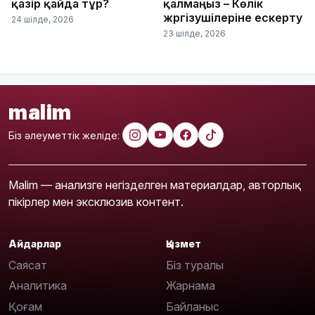
қазір қайда тұр?
қалмаңыз – Көлік
жүргізушілеріне ескерту
24 шілде, 2026
23 шілде, 2026
malim
Біз әлеуметтік желіде:
Malim — анализге негізделген материалдар, авторлық
пікірлер мен эксклюзив контент.
Айдарлар
Қызмет
Саясат
Біз туралы
Аналитика
Жарнама
Қоғам
Байланыс