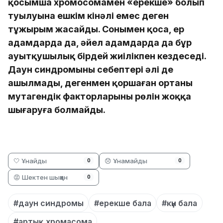
қосымша хромосомамен «ерекше» болып
туылуына ешкім кінәлі емес деген
тұжырым жасайды. Сонымен қоса, ер
адамдарда да, әйел адамдарда да бұр
ауытқушылық бірдей жиілікпен кездеседі.
Даун синдромының себептері әлі де
ашылмады, дегенмен қоршаған ортаның
мутагендік факторларының рөлін жоққа
шығаруға болмайды.
🤍 Ұнайды
😞 Ұнамайды
0
0
😡 Шектен шыққан
0
#даун синдромы
#ерекше бала
#күн бала
#артық хромасома