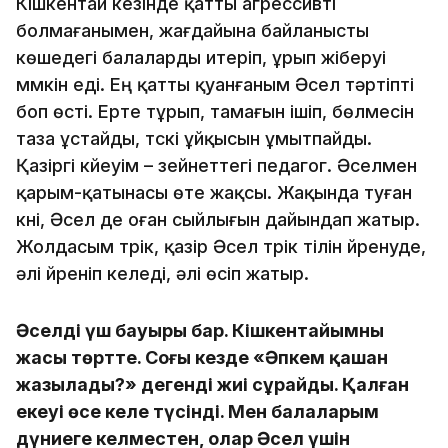
Кішкентай кезінде қатты агрессивті
болмағанымен, жағдайына байланысты
көшедегі балаларды итеріп, ұрып жіберуі
мүмкін еді. Ең қатты қуанғаным Әсел тәртіпті
боп өсті. Ерте тұрып, тамағын ішіп, бөлмесін
таза ұстайды, түскі ұйқысын ұмытпайды.
Қазіргі күйеуім – зейнеттегі педагог. Әселмен
қарым-қатынасы өте жақсы. Жақында туған
күні, Әсел де оған сыйлығын дайындап жатыр.
Жолдасым түрік, қазір Әсел түрік тілін үйренуде,
әлі үйреніп келеді, әлі өсіп жатыр.
Әселдің үш бауыры бар. Кішкентайымның
жасы төртте. Соңғы кезде «Әпкем қашан
жазылады?» дегенді жиі сұрайды. Қалған
екеуі өсе келе түсінді. Мен балаларым
дүниеге келместен, олар Әсел үшін