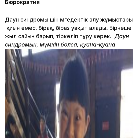
Бюрократия
Даун синдромы үшін мүгедектік алу жұмыстары
қиын емес, бірақ, біраз уақыт алады. Бірнеше
жыл сайын барып, тіркеліп тұру керек.
Даун
синдромын, мүмкін болса, қуана-қуана