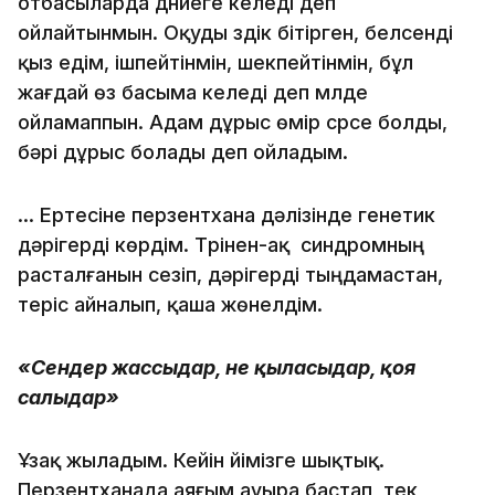
отбасыларда дүниеге келеді деп
ойлайтынмын. Оқуды үздік бітірген, белсенді
қыз едім, ішпейтінмін, шекпейтінмін, бұл
жағдай өз басыма келеді деп мүлде
ойламаппын. Адам дұрыс өмір сүрсе болды,
бәрі дұрыс болады деп ойладым.
... Ертесіне перзентхана дәлізінде генетик
дәрігерді көрдім. Түрінен-ақ синдромның
расталғанын сезіп, дәрігерді тыңдамастан,
теріс айналып, қаша жөнелдім.
«Сендер жассыңдар, не қыласыңдар, қоя
салыңдар»
Ұзақ жыладым. Кейін үйімізге шықтық.
Перзентханада аяғым ауыра бастап, тек