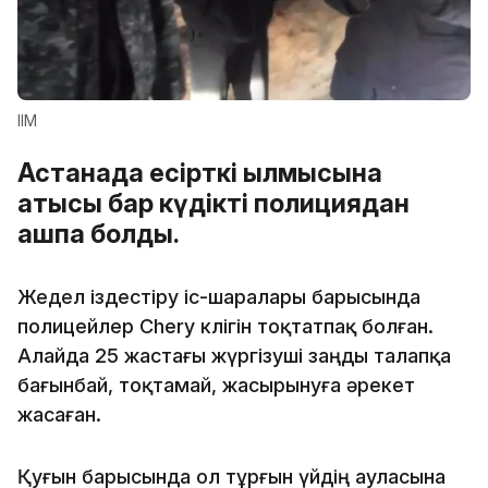
ІІМ
Астанада есірткі қылмысына
қатысы бар күдікті полициядан
қашпақ болды.
Жедел іздестіру іс-шаралары барысында
полицейлер Chery көлігін тоқтатпақ болған.
Алайда 25 жастағы жүргізуші заңды талапқа
бағынбай, тоқтамай, жасырынуға әрекет
жасаған.
Қуғын барысында ол тұрғын үйдің ауласына