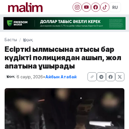
RU
Басты
Құқық
Есірткі қылмысына қатысы бар
күдікті полициядан қашып, жол
апатына ұшырады
6 сәуір, 2026
•
Айбын Атабай
Құқық