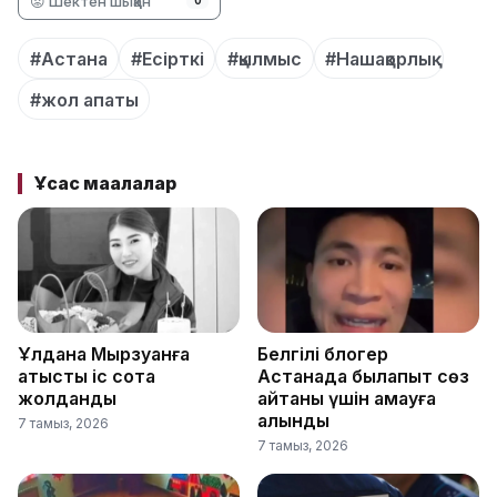
😡 Шектен шыққан
0
#Астана
#Есірткі
#қылмыс
#Нашақорлық
#жол апаты
Ұқсас мақалалар
Ұлдана Мырзуанға
Белгілі блогер
қатысты іс сотқа
Астанада былапыт сөз
жолданды
айтқаны үшін қамауға
алынды
7 тамыз, 2026
7 тамыз, 2026