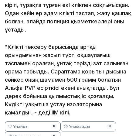
кіріп, тұрақта тұрған екі көлікпен соқтығысқан.
Одан кейін ер адам көлікті тастап, жаяу қашпақ
болған, алайда полиция қызметкерлері оны
ұстады.
"Көлікті тексеру барысында артқы
орындығынан жасыл түсті оқшаулағыш
таспамен оралған, ұнтақ тәрізді зат салынған
орама табылды. Сараптама қорытындысына
сәйкес оның шамамен 500 грамм болатын
Альфа-PVP есірткісі екені анықталды. Бұл
дерек бойынша қылмыстық іс қозғалды.
Күдікті уақытша ұстау изоляторына
қамалды", - деді ІІМ өкілі.
🤍 Ұнайды
😞 Ұнамайды
0
0