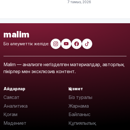
7 тамыз, 2026
malim
Біз әлеуметтік желіде:
Malim — анализге негізделген материалдар, авторлық
пікірлер мен эксклюзив контент.
Айдарлар
Қызмет
Саясат
Біз туралы
Аналитика
Жарнама
Қоғам
Байланыс
Мәдениет
Құпиялылық