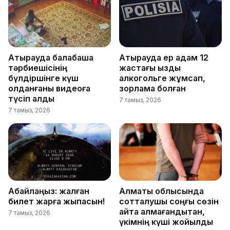
Атырауда балабақша
Атырауда ер адам 12
тәрбиешісінің
жастағы қызды
бүлдіршінге күш
алкогольге жұмсап,
қолданғаны видеоға
зорламақ болған
түсіп қалды
7 тамыз, 2026
7 тамыз, 2026
Абайлаңыз: жалған
Алматы облысында
билет жарға жықпасын!
сотталушы соңғы сөзін
айта алмағандықтан,
7 тамыз, 2026
үкімнің күші жойылды