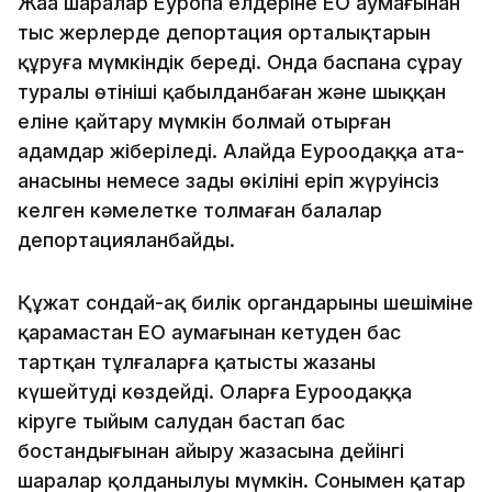
Жаңа шаралар Еуропа елдеріне ЕО аумағынан
тыс жерлерде депортация орталықтарын
құруға мүмкіндік береді. Онда баспана сұрау
туралы өтініші қабылданбаған және шыққан
еліне қайтару мүмкін болмай отырған
адамдар жіберіледі. Алайда Еуроодаққа ата-
анасының немесе заңды өкілінің еріп жүруінсіз
келген кәмелетке толмаған балалар
депортацияланбайды.
Құжат сондай-ақ билік органдарының шешіміне
қарамастан ЕО аумағынан кетуден бас
тартқан тұлғаларға қатысты жазаны
күшейтуді көздейді. Оларға Еуроодаққа
кіруге тыйым салудан бастап бас
бостандығынан айыру жазасына дейінгі
шаралар қолданылуы мүмкін. Сонымен қатар