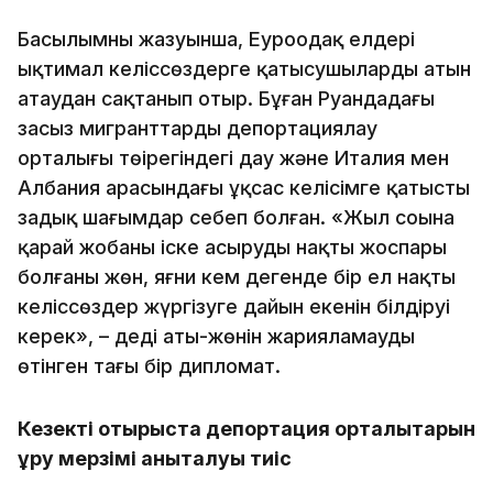
Басылымның жазуынша, Еуроодақ елдері
ықтимал келіссөздерге қатысушылардың атын
атаудан сақтанып отыр. Бұған Руандадағы
заңсыз мигранттарды депортациялау
орталығы төңірегіндегі дау және Италия мен
Албания арасындағы ұқсас келісімге қатысты
заңдық шағымдар себеп болған. «Жыл соңына
қарай жобаны іске асырудың нақты жоспары
болғаны жөн, яғни кем дегенде бір ел нақты
келіссөздер жүргізуге дайын екенін білдіруі
керек», – деді аты-жөнін жарияламауды
өтінген тағы бір дипломат.
Кезекті отырыста депортация орталықтарын
құру мерзімі анықталуы тиіс