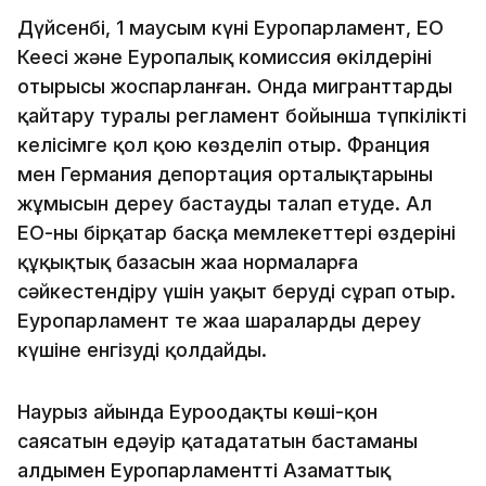
Дүйсенбі, 1 маусым күні Еуропарламент, ЕО
Кеңесі және Еуропалық комиссия өкілдерінің
отырысы жоспарланған. Онда мигранттарды
қайтару туралы регламент бойынша түпкілікті
келісімге қол қою көзделіп отыр. Франция
мен Германия депортация орталықтарының
жұмысын дереу бастауды талап етуде. Ал
ЕО-ның бірқатар басқа мемлекеттері өздерінің
құқықтық базасын жаңа нормаларға
сәйкестендіру үшін уақыт беруді сұрап отыр.
Еуропарламент те жаңа шараларды дереу
күшіне енгізуді қолдайды.
Наурыз айында Еуроодақтың көші-қон
саясатын едәуір қатаңдататын бастаманы
алдымен Еуропарламенттің Азаматтық