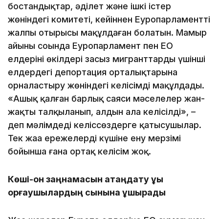
бостандықтар, әділет және ішкі істер
жөніндегі комитеті, кейіннен Еуропарламенттің
жалпы отырысы мақұлдаған болатын. Мамыр
айының соңында Еуропарламент пен ЕО
елдерінің өкілдері заңсыз мигранттарды үшінші
елдердегі депортация орталықтарына
орналастыру жөніндегі келісімді мақұлдады.
«Ашық қалған барлық саяси мәселелер жан-
жақты талқыланып, алдын ала келісілді», –
деп мәлімдеді келіссөздерге қатысушылар.
Тек жаңа ережелердің күшіне ену мерзімі
бойынша ғана ортақ келісім жоқ.
Көші-қон заңнамасын қатаңдату құқық
қорғаушылардың сынына ұшырады