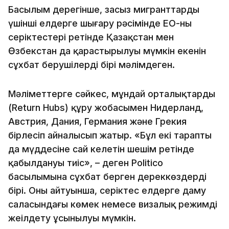
Басылым дерегінше, заңсыз мигранттарды
үшінші елдерге шығару рәсімінде ЕО-ның
серіктестері ретінде Қазақстан мен
Өзбекстан да қарастырылуы мүмкін екенін
сұхбат берушілердің бірі мәлімдеген.
Мәліметтерге сәйкес, мұндай орталықтарды
(Return Hubs) құру жобасымен Нидерланд,
Австрия, Дания, Германия және Грекия
бірлесіп айналысып жатыр. «Бұл екі тараптың
да мүддесіне сай келетін шешім ретінде
қабылдануы тиіс», – деген Politico
басылымына сұхбат берген дереккөздердің
бірі. Оның айтуынша, серіктес елдерге даму
саласындағы көмек немесе визалық режимді
жеңілдету ұсынылуы мүмкін.