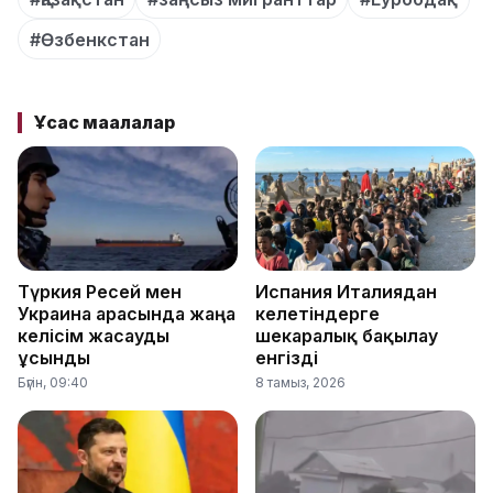
#Өзбенкстан
Ұқсас мақалалар
Түркия Ресей мен
Испания Италиядан
Украина арасында жаңа
келетіндерге
келісім жасауды
шекаралық бақылау
ұсынды
енгізді
Бүгін, 09:40
8 тамыз, 2026