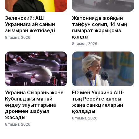
Зеленский: АҚШ
Жапонияда жойқын
Украинаға ай сайын
тайфун соғып, 14 мың
зымыран жеткізеді
ғимарат жарықсыз
қалды
8 тамыз, 2026
8 тамыз, 2026
Украина Сызрань және
ЕО мен Украина АҚШ-
Кубаньдағы мұнай
тың Ресейге қарсы
өңдеу зауыттарына
жаңа санкцияларын
дронмен шабуыл
қолдады
жасады
8 тамыз, 2026
8 тамыз, 2026