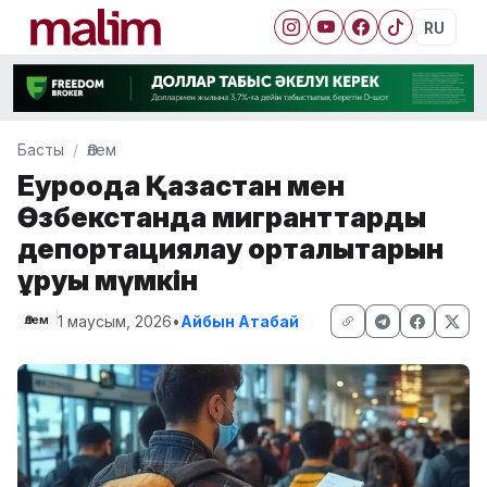
RU
Басты
Әлем
Еуроодақ Қазақстан мен
Өзбекстанда мигранттарды
депортациялау орталықтарын
құруы мүмкін
1 маусым, 2026
•
Айбын Атабай
Әлем