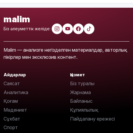
malim
Біз әлеуметтік желіде:
Malim — анализге негізделген материалдар, авторлық
пікірлер мен эксклюзив контент.
Айдарлар
Қызмет
Саясат
Біз туралы
Аналитика
Жарнама
Қоғам
Байланыс
Мәдениет
Құпиялылық
Сұхбат
Пайдалану ережесі
Спорт