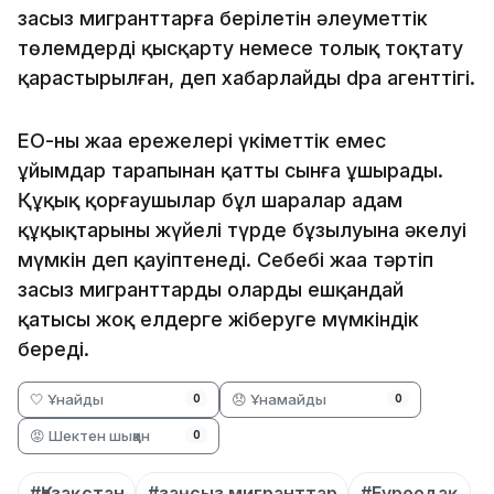
заңсыз мигранттарға берілетін әлеуметтік
төлемдерді қысқарту немесе толық тоқтату
қарастырылған, деп хабарлайды dpa агенттігі.
ЕО-ның жаңа ережелері үкіметтік емес
ұйымдар тарапынан қатты сынға ұшырады.
Құқық қорғаушылар бұл шаралар адам
құқықтарының жүйелі түрде бұзылуына әкелуі
мүмкін деп қауіптенеді. Себебі жаңа тәртіп
заңсыз мигранттарды олардың ешқандай
қатысы жоқ елдерге жіберуге мүмкіндік
береді.
🤍 Ұнайды
😞 Ұнамайды
0
0
😡 Шектен шыққан
0
#Қазақстан
#заңсыз мигранттар
#Еуроодақ