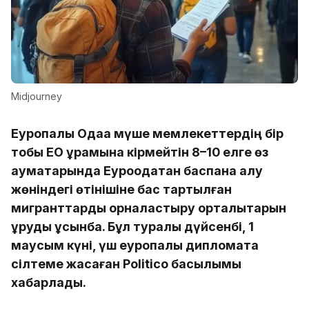
Midjourney
Еуропалық Одаққа мүше мемлекеттердің бір
тобы ЕО құрамына кірмейтін 8–10 елге өз
аумақтарында Еуроодақтан баспана алу
жөніндегі өтінішіне бас тартылған
мигранттарды орналастыру орталықтарын
құруды ұсынбақ. Бұл туралы дүйсенбі, 1
маусым күні, үш еуропалық дипломатқа
сілтеме жасаған Politico басылымы
хабарлады.