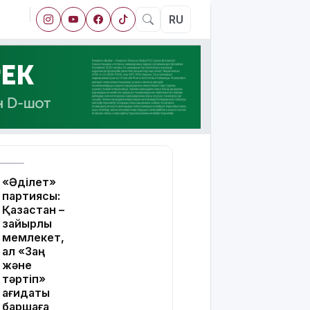
RU
«Әділет»
партиясы:
Қазақстан –
зайырлы
мемлекет,
ал «Заң
және
тәртіп»
қағидаты
баршаға