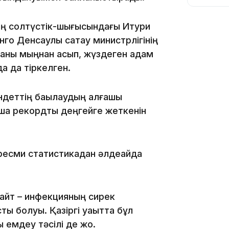
оның солтүстік-шығысындағы Итури
о Денсаулық сақтау министрлігінің
саны мыңнан асып, жүздеген адам
а да тіркелген.
10:56
індеттің бақылаудың алғашқы
ша рекордтық деңгейге жеткенін
ресми статистикадан әлдеқайда
09:36
айт – инфекцияның сирек
ы болуы. Қазіргі уақытта бұл
 емдеу тәсілі де жоқ.