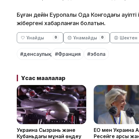
Бұған дейін Еуропалық Одақ Конгодағы қауіпт
жібергені хабарланған болатын.
🤍 Ұнайды
😞 Ұнамайды
😡 Шектен 
0
0
#денсаулық
#Франция
#эбола
Ұқсас мақалалар
Украина Сызрань және
ЕО мен Украина 
Кубаньдағы мұнай өңдеу
Ресейге қарсы жа