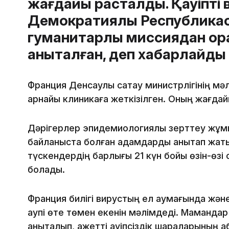
жағдайы расталды. Қауіпті 
Демократиялық Республика
гуманитарлық миссиядан ор
анықталған, деп хабарлайды
Франция Денсаулық сақтау министрлігінің мәл
арнайы клиникаға жеткізілген. Оның жағдай
Дәрігерлер эпидемиологиялық зерттеу жұмы
байланыста болған адамдарды анықтап жаты
түскендердің барлығы 21 күн бойы өзін-өзі 
болады.
Франция билігі вирустың ел аумағында жән
қаупі өте төмен екенін мәлімдеді. Маманда
анықталып, қажетті қауіпсіздік шараларыны