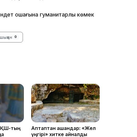
08:36
і індет ошағына гуманитарлық көмек
шыққан
0
23:40
21:59
21:00
АҚШ-тың
Аптаптан қашқандар: «Жел
ңа
үңгірі» хитке айналды