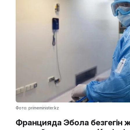
Фото: primeminister.kz
Францияда Эбола безгегін 