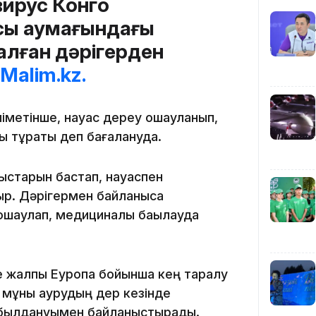
вирус Конго
сы аумағындағы
12:40
алған дәрігерден
Malim.kz.
іметінше, науқас дереу оқшауланып,
ы тұрақты деп бағалануда.
12:13
старын бастап, науқаспен
р. Дәрігермен байланысқа
оқшаулап, медициналық бақылауда
е жалпы Еуропа бойынша кең таралу
11:54
р мұны аурудың дер кезінде
ң қабылдануымен байланыстырады.