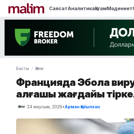
Саясат
Аналитика
Қоғам
Мәдениет
Басты
Әлем
Францияда Эбола вир
алғашқы жағдайы тірке
24 маусым, 2026
•
Арман Қайыпхан
Әлем