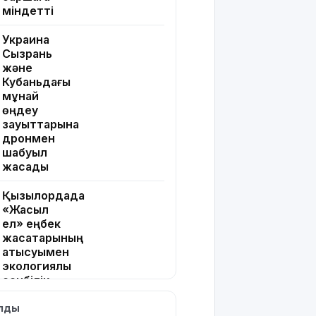
міндетті
Украина
Сызрань
және
Кубаньдағы
мұнай
өңдеу
зауыттарына
дронмен
шабуыл
жасады
Қызылордада
«Жасыл
ел» еңбек
жасақтарының
қатысуымен
экологиялық
сенбілік
өтті
ылды