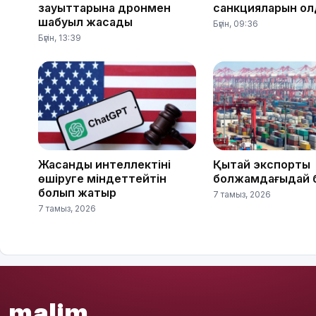
зауыттарына дронмен
санкцияларын қо
шабуыл жасады
Бүгін, 09:36
Бүгін, 13:39
Жасанды интеллектіні
Қытай экспорты
өшіруге міндеттейтін
болжамдағыдай 
болып жатыр
7 тамыз, 2026
7 тамыз, 2026
malim