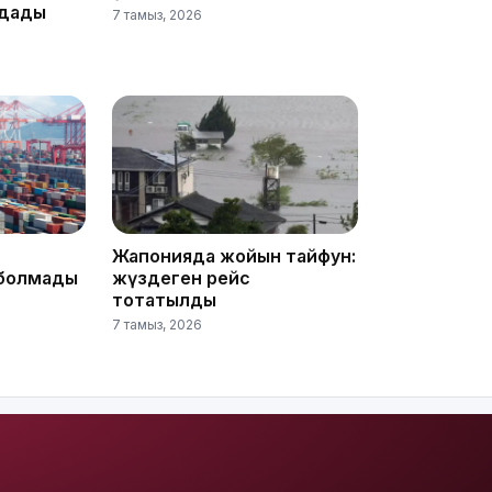
лдады
7 тамыз, 2026
20:52
Жапонияда жойқын тайфун:
болмады
жүздеген рейс
тоқтатылды
7 тамыз, 2026
19:39