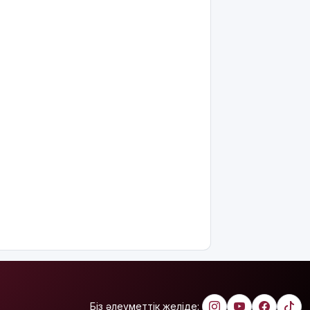
марапатталды
Қайрат
Сатыбалдының
ұлына
тиесілі
болған
«Байсат»
базары
жаңа иесін
тапты
Қарағандада
Z белгісі
бар жейде
киген
жолаушы
қызу талқыға
түсті
Президент
Солтүстік
Біз әлеуметтік желіде: