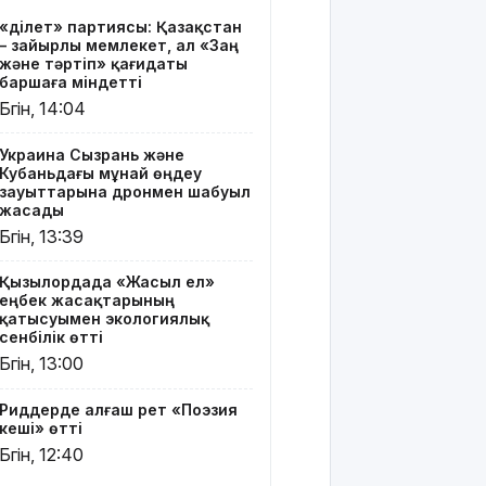
Риддерде
«Әділет» партиясы: Қазақстан
алғаш рет
– зайырлы мемлекет, ал «Заң
«Поэзия
және тәртіп» қағидаты
кеші» өтті
баршаға міндетті
Бүгін, 14:04
"Қорғансыз
күндерім
Украина Сызрань және
көп
Кубаньдағы мұнай өңдеу
болды":
зауыттарына дронмен шабуыл
Дариға
жасады
Бадықова
Бүгін, 13:39
елге
айтпаған
Қызылордада «Жасыл ел»
құпиясын
еңбек жасақтарының
жайып
қатысуымен экологиялық
салды
сенбілік өтті
Бүгін, 13:00
TikTok-тағы
тікелей
Риддерде алғаш рет «Поэзия
эфирі үшін
кеші» өтті
Тараз
Бүгін, 12:40
тұрғыны 5