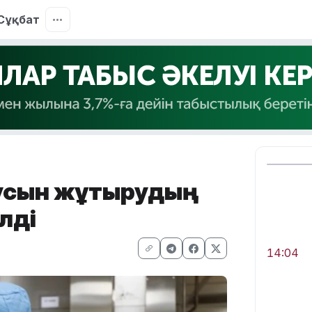
Сұқбат
усын жұқтырудың
лді
14:04