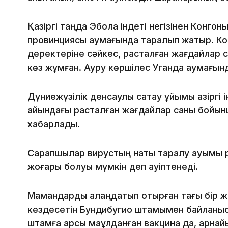
Қазіргі таңда Эбола індеті негізінен Конг
провинциясы аумағында таралып жатыр. Конг
деректеріне сәйкес, расталған жағдайлар 
көз жұмған. Ауру көршілес Уганда аумағынд
Дүниежүзілік денсаулық сақтау ұйымы қазіргі 
айындағы расталған жағдайлар саны бойын
хабарлады.
Сарапшылар вирустың нақты таралу ауқымы 
жоғары болуы мүмкін деп қауіптенеді.
Мамандарды алаңдатып отырған тағы бір ж
кездесетін Бундибугио штамымен байланыст
штамға қарсы мақұлданған вакцина да, арнайы