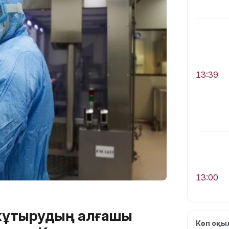
13:39
13:00
жұқтырудың алғашқы
Көп оқ