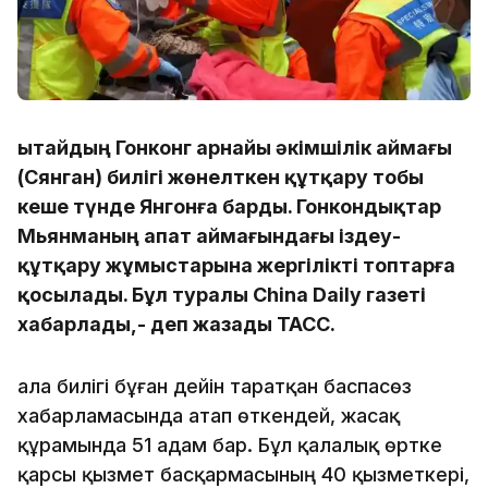
Қытайдың Гонконг арнайы әкімшілік аймағы
(Сянган) билігі жөнелткен құтқару тобы
кеше түнде Янгонға барды. Гонкондықтар
Мьянманың апат аймағындағы іздеу-
құтқару жұмыстарына жергілікті топтарға
қосылады. Бұл туралы China Daily газеті
хабарлады,- деп жазады ТАСС.
Қала билігі бұған дейін таратқан баспасөз
хабарламасында атап өткендей, жасақ
құрамында 51 адам бар. Бұл қалалық өртке
қарсы қызмет басқармасының 40 қызметкері,