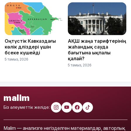
Оңтүстік Кавказдағы
АҚШ жаңа тарифтерінің
көлік дәліздері үшін
жаһандық сауда
бәсеке күшейді
бағытына ықпалы
қалай?
5 тамыз, 2026
5 тамыз, 2026
malim
Біз әлеуметтік желіде:
Malim — анализге негізделген материалдар, авторлық