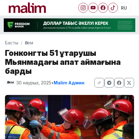
RU
Басты
Әлем
Гонконгтық 51 құтқарушы
Мьянмадағы апат аймағына
барды
30 наурыз, 2025
•
Malim Админ
Әлем