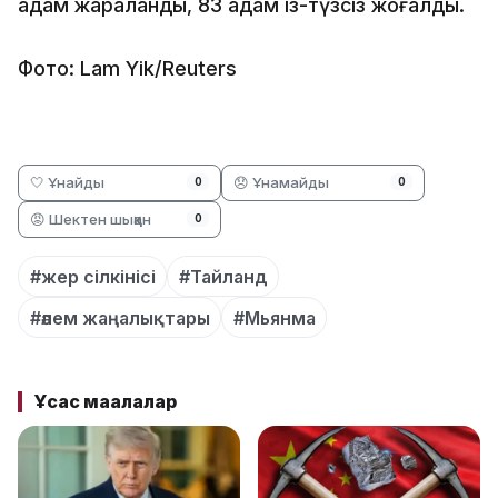
адам жараланды, 83 адам із-түзсіз жоғалды.
Фото: Lam Yik/Reuters
🤍 Ұнайды
😞 Ұнамайды
0
0
😡 Шектен шыққан
0
#жер сілкінісі
#Тайланд
#әлем жаңалықтары
#Мьянма
Ұқсас мақалалар