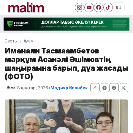
RU
Басты
Қоғам
Иманғали Тасмағамбетов
марқұм Асанәлі Әшімовтің
шаңырағына барып, дұға жасады
(ФОТО)
8 қаңтар, 2026
•
Мадияр Қапанбек
Қоғам