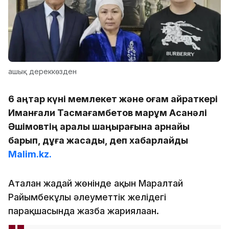
ашық дереккөзден
6 қаңтар күні мемлекет және қоғам қайраткері
Иманғали Тасмағамбетов марқұм Асанәлі
Әшімовтің қаралы шаңырағына арнайы
барып, дұға жасады, деп хабарлайды
Malim.kz.
Аталған жағдай жөнінде ақын Маралтай
Райымбекұлы әлеуметтік желідегі
парақшасында жазба жариялаған.