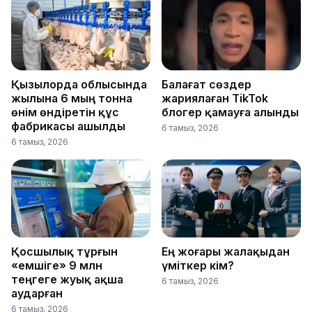
Қызылорда облысында
Балағат сөздер
жылына 6 мың тонна
жариялаған TikTok
өнім өндіретін құс
блогер қамауға алынды
фабрикасы ашылды
6 тамыз, 2026
6 тамыз, 2026
Қосшылық тұрғын
Ең жоғары жалақыдан
«емшіге» 9 млн
үміткер кім?
теңгеге жуық ақша
6 тамыз, 2026
аударған
6 тамыз, 2026