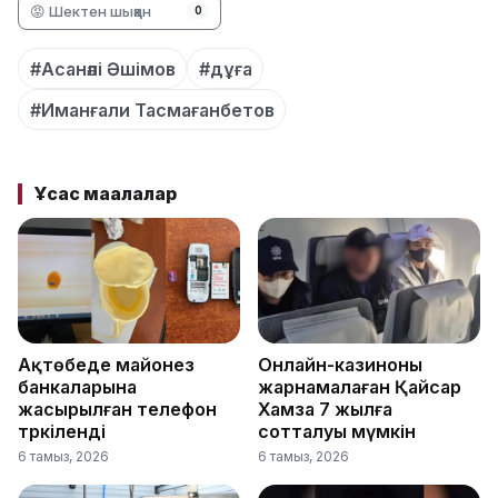
😡 Шектен шыққан
0
#Асанәлі Әшімов
#дұға
#Иманғали Тасмағанбетов
Ұқсас мақалалар
Ақтөбеде майонез
Онлайн-казиноны
банкаларына
жарнамалаған Қайсар
жасырылған телефон
Хамза 7 жылға
тәркіленді
сотталуы мүмкін
6 тамыз, 2026
6 тамыз, 2026