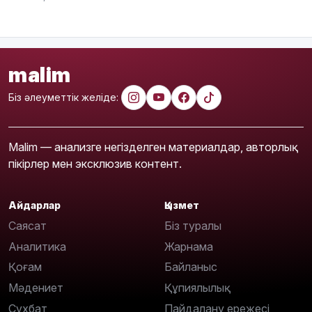
malim
Біз әлеуметтік желіде:
Malim — анализге негізделген материалдар, авторлық
пікірлер мен эксклюзив контент.
Айдарлар
Қызмет
Саясат
Біз туралы
Аналитика
Жарнама
Қоғам
Байланыс
Мәдениет
Құпиялылық
Сұхбат
Пайдалану ережесі