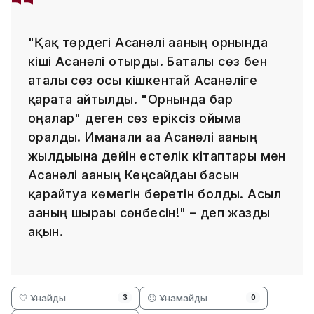
"Қақ төрдегі Асанәлі ағаның орнында
кіші Асанәлі отырды. Баталы сөз бен
аталы сөз осы кішкентай Асанәліге
қарата айтылды. "Орнында бар
оңалар" деген сөз еріксіз ойыма
оралды. Иманғали аға Асанәлі ағаның
жылдығына дейін естелік кітаптары мен
Асанәлі ағаның Кеңсайдағы басын
қарайтуға көмегін беретін болды. Асыл
ағаның шырағы сөнбесін!" – деп жазды
ақын.
🤍 Ұнайды
😞 Ұнамайды
3
0