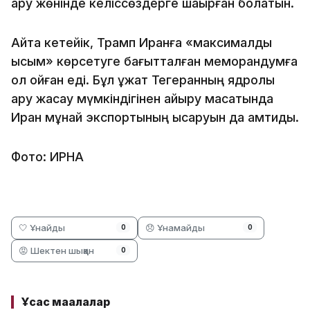
қару жөнінде келіссөздерге шақырған болатын.
Айта кетейік, Трамп Иранға «максималды
қысым» көрсетуге бағытталған меморандумға
қол қойған еді. Бұл құжат Тегеранның ядролық
қару жасау мүмкіндігінен айыру мақсатында
Иран мұнай экспортының қысқаруын да қамтиды.
Фото: ИРНА
🤍 Ұнайды
😞 Ұнамайды
0
0
😡 Шектен шыққан
0
Ұқсас мақалалар