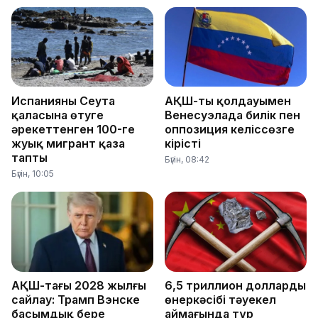
Испанияның Сеута
АҚШ-тың қолдауымен
қаласына өтуге
Венесуэлада билік пен
әрекеттенген 100-ге
оппозиция келіссөзге
жуық мигрант қаза
кірісті
тапты
Бүгін, 08:42
Бүгін, 10:05
АҚШ-тағы 2028 жылғы
6,5 триллион доллардың
сайлау: Трамп Вэнске
өнеркәсібі тәуекел
басымдық бере
аймағында тұр