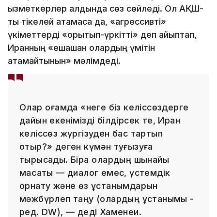
қызметкерлер алдында сөз сөйледі. Ол АҚШ-
ты тікелей атамаса да, «агрессивті»
үкіметтерді «қорқытып-үркітті» деп айыптап,
Иранның «ешқашан олардың үмітін
ақтамайтынын» мәлімдеді.
Олар қоғамда «неге біз келіссөздерге
дайын екенімізді білдірсек те, Иран
келіссөз жүргізуден бас тартып
отыр?» деген күмән туғызуға
тырысады. Бірақ олардың шынайы
мақсаты — диалог емес, үстемдік
орнату және өз ұстанымдарын
мәжбүрлеп таңу (олардың ұстанымы -
ред. DW), — деді Хаменеи.