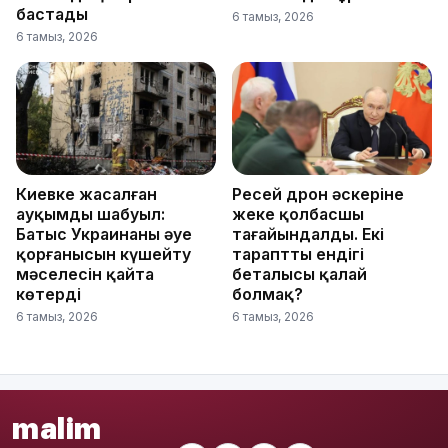
бастады
6 тамыз, 2026
6 тамыз, 2026
Киевке жасалған
Ресей дрон әскеріне
ауқымды шабуыл:
жеке қолбасшы
Батыс Украинаның әуе
тағайындалды. Екі
қорғанысын күшейту
тарапттың ендігі
мәселесін қайта
беталысы қалай
көтерді
болмақ?
6 тамыз, 2026
6 тамыз, 2026
malim