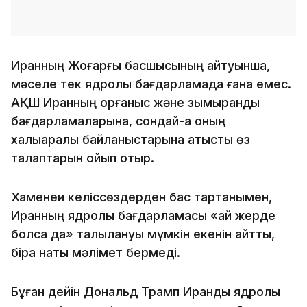
Иранның Жоғарғы басшысының айтуынша,
мәселе тек ядролық бағдарламада ғана емес.
АҚШ Иранның қорғаныс және зымырандық
бағдарламаларына, сондай-ақ оның
халықаралық байланыстарына қатысты өз
талаптарын қойып отыр.
Хаменеи келіссөздерден бас тартқанымен,
Иранның ядролық бағдарламасы «қай жерде
болса да» талқылануы мүмкін екенін айтты,
бірақ нақты мәлімет бермеді.
Бұған дейін Дональд Трамп Иранды ядролық