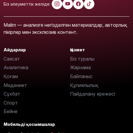
Біз әлеуметтік желіде:
Malim — анализге негізделген материалдар, авторлық
пікірлер мен эксклюзив контент.
Айдарлар
Қызмет
Саясат
Біз туралы
Аналитика
Жарнама
Қоғам
Байланыс
Мәдениет
Құпиялылық
Сұхбат
Пайдалану ережесі
Спорт
Бейне
Мобильді қосымшалар