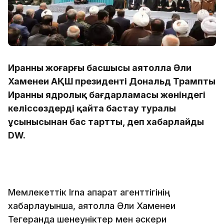
Иранның жоғарғы басшысы аятолла Әли
Хаменеи АҚШ президенті Дональд Трамптың
Иранның ядролық бағдарламасы жөніндегі
келіссөздерді қайта бастау туралы
ұсынысынан бас тартты, деп хабарлайды
DW.
Мемлекеттік Irna ақпарат агенттігінің
хабарлауынша, аятолла Әли Хаменеи
Тегеранда шенеуніктер мен әскери