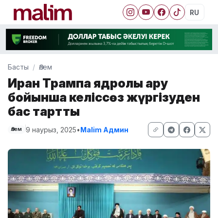
RU
Басты
Әлем
Иран Трампқа ядролық қару
бойынша келіссөз жүргізуден
бас тартты
9 наурыз, 2025
•
Malim Админ
Әлем