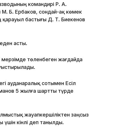
взводының командирі Р. А.
19:09
М. Б. Ербаков, сондай-ақ көмек
ң қарауыл бастығы Д. Т. Биекенов
еден асты.
18:50
ен мерзімде төленбеген жағдайда
ауыстырылады.
егі ауданаралық сотымен Есіл
ұманов 5 жылға шартты түрде
17:33
лмыстық жауапкершіліктен заңсыз
үшін кінәлі деп танылды.