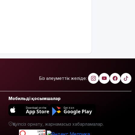
Мемлекеттік
білім
гранттарының
басым
бөлігі қай
мамандықтарға
бөлінді?
Қуандық
Бишімбаевтың
анасы
бұрынғы
Біз әлеуметтік желіде:
келінінен
25 млн
теңге
өндіріп
Мобильді қосымшалар
алмақ
Download on the
Get it on
App Store
Google Play
Іздеуде
жүрген
Қауіпсіз орнату, жарнамасыз хабарламалар.
блогер
Қайсар