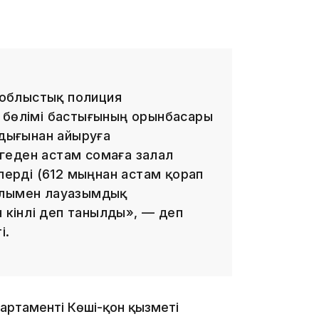
облыстық полиция
я бөлімі бастығының орынбасары
17:17
ндығынан айыруға
геден астам сомаға залал
елерді (612 мыңнан астам қорап
олымен лауазымдық
 кінәлі деп танылды», — деп
і.
16:37
артаменті Көші-қон қызметі