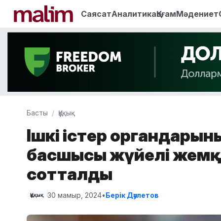
Саясат
Аналитика
Қоғам
Мәдениет
Басты
Құқық
Ішкі істер органдарыны
басшысы жүйелі жемқ
сотталды
30 мамыр, 2024
•
Берік Дәулетов
Құқық