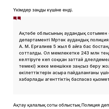
Үкімдер заңды күшіне енді.
Ақтөбе облысының аудандық сотымен 
департаменті Мәртөк аудандық полици
А. М. Ерғалиев 5 жыл 6 айға бас боста
сотталды. Ол мемлекетке 243 млн тең
келтіруге әкеп соққан заттай дәлелдем
темекі) жеке меншікке заңсыз беру ж
өкілеттіктерін асыра пайдаланғаны үшін
хабарлады агенттіктің баспасөз қызмет
Ақтау қалалық соты облыстық Полиция деп