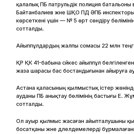
қалалық ПБ патрульдік полиция батальоны 
Байтанбалиев және ШҚО ПД ӘПБ инспекторы 
көрсеткені үшін — № 5 өрт сөндіру бөліміні
сотталды.
Айыппұлдардың жалпы сомасы 22 млн теңг
ҚР ҚК 41-бабына сәйкес айыппұл белгіленг
жаза шарасы бас бостандығынан айыруға 
Астана қаласының қылмыстық істер жөнінд
ауданы ПБ анықтау бөлімінің бастығы Е. Ж
сотталды.
Ол ауыр қылмыс жасаған айыпталушыны қы
босатқаны және дәлелдемелерді бұрмалағаны 