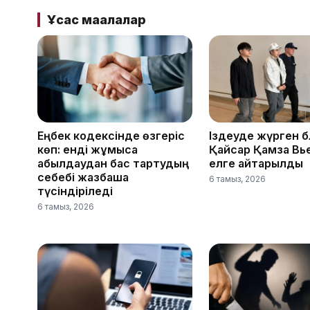
Ұқсас мақалалар
Еңбек кодексінде өзгеріс
Іздеуде жүрген 
көп: енді жұмысқа
Қайсар Қамза Вь
қабылдаудан бас тартудың
елге қайтарылды
себебі жазбаша
6 тамыз, 2026
түсіндіріледі
6 тамыз, 2026