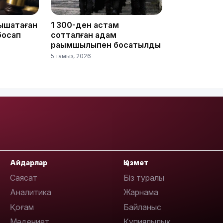
ышақтаған
1 300-ден астам
босап
сотталған адам
14:36
рақымшылықпен босатылды
5 тамыз, 2026
13:59
Айдарлар
Қызмет
Саясат
Біз туралы
Аналитика
Жарнама
Қоғам
Байланыс
Мәдениет
Құпиялылық