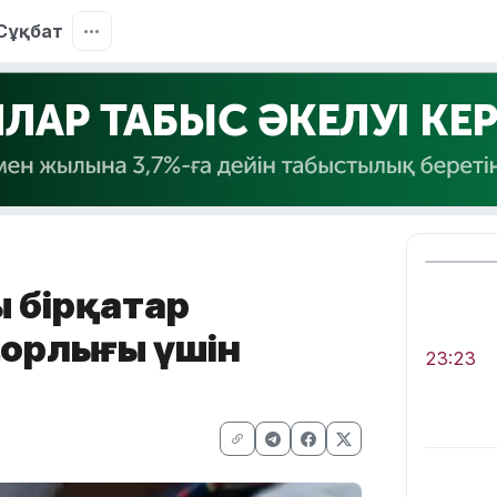
Сұқбат
ң бірқатар
орлығы үшін
23:23