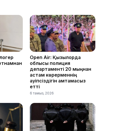
15:24
блогер
Open Air: Қызылорда
етнамнан
облысы полиция
департаменті 20 мыңнан
астам көрерменнің
қауіпсіздігін қамтамасыз
етті
6 тамыз, 2026
14:47