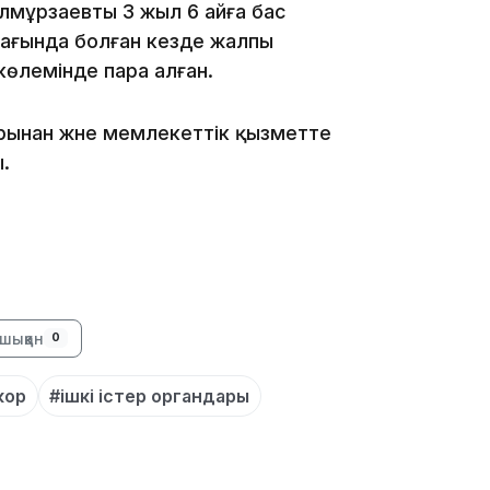
мұрзаевты 3 жыл 6 айға бас
мағында болған кезде жалпы
16:01
көлемінде пара алған.
рынан және мемлекеттік қызметте
.
15:59
шыққан
0
15:25
кор
#ішкі істер органдары