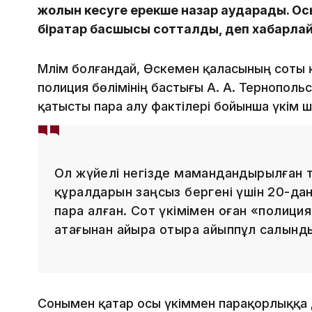
жолын кесуге ерекше назар аударады. Ос
бірқатар басшысы сотталды, деп хабарл
Мәлім болғандай, Өскемен қаласының соты 
полиция бөлімінің бастығы А. А. Тернополь
қатысты пара алу фактілері бойынша үкім 
Ол жүйелі негізде мамандандырылған 
құралдарын заңсыз бергені үшін 20-дан
пара алған. Сот үкімімен оған «полици
атағынан айыра отыра айыппұл салынды
Сонымен қатар осы үкіммен парақорлыққа