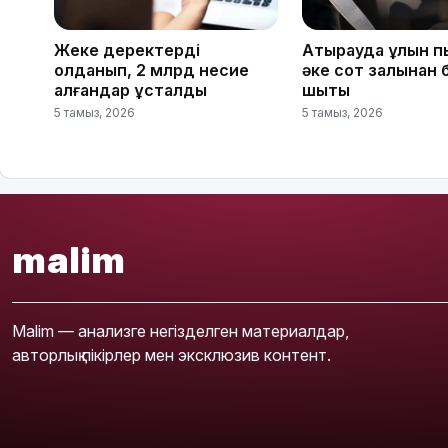
Жеке деректерді
Атырауда ұлын п
қолданып, 2 млрд несие
әке сот залынан 
алғандар ұсталды
шықты
5 тамыз, 2026
5 тамыз, 2026
malim
Malim — анализге негізделген материалдар,
авторлық пікірлер мен эксклюзив контент.