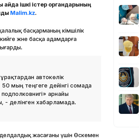
ы айда ішкі істер органдарының
айды
Malim.kz
.
қалалық басқарманың әкімшілік
19:36
скийге және басқа адамдарға
шығарды.
тұрақтардан автокөлік
 50 мың теңгеге дейінгі сомада
19:10
я подполковнигі» арнайы
, - делінген хабарламада.
 делдалдық жасағаны үшін Өскемен