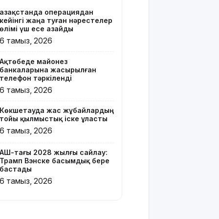
Қазақстанда операциядан
Онлайн-
кейінгі жаңа туған нәрестелер
казиноны
өлімі үш есе азайды
жарнамалаған
6 тамыз, 2026
Қайсар
Хамза 7
Ақтөбеде майонез
жылға
банкаларына жасырылған
сотталуы
телефон тәркіленді
мүмкін
6 тамыз, 2026
Қызылорда
Көкшетауда жас жұбайлардың
облысында
тойы қылмыстық іске ұласты
жылына 6
6 тамыз, 2026
мың тонна
өнім
өндіретін
АҚШ-тағы 2028 жылғы сайлау:
Трамп Вэнске басымдық бере
құс
бастады
фабрикасы
6 тамыз, 2026
ашылды
Балағат
сөздер