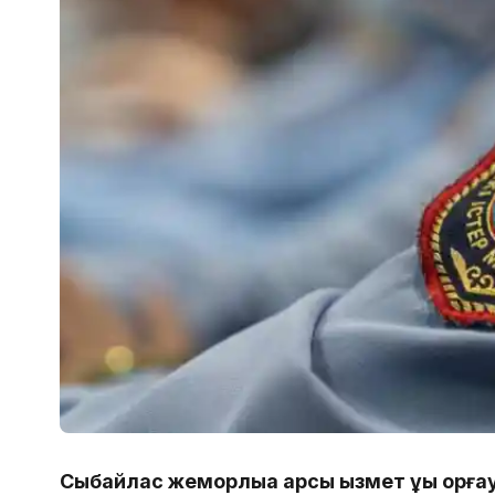
Сыбайлас жемқорлыққа қарсы қызмет құқық қо