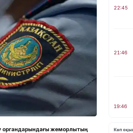
22:45
21:46
19:46
рғау органдарындағы жемқорлықтың
Көп оқ