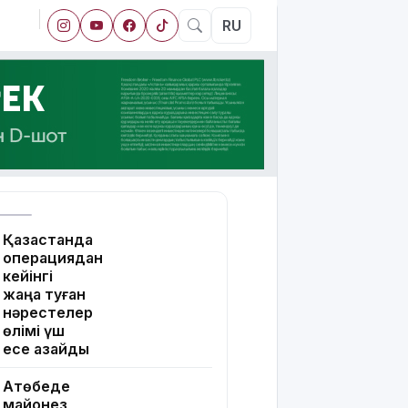
RU
Қазақстанда
операциядан
кейінгі
жаңа туған
нәрестелер
өлімі үш
есе азайды
Ақтөбеде
майонез