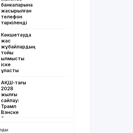
банкаларына
жасырылған
телефон
тәркіленді
Көкшетауда
жас
жұбайлардың
тойы
қылмыстық
іске
ұласты
АҚШ-тағы
2028
жылғы
сайлау:
Трамп
Вэнске
басымдық
бере
ылды
бастады