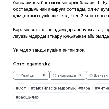
басқармасы бастығының орынбасары Ш. Қал
бостандығынан айыруға соттады, ол ел ау
қамқорлығы үшін шетелдіктен 3 млн теңге 
Барлық сотталған адамдар арнаулы атақта
лауазымдарды атқару құқығынан айырылды
Үкімдер заңды күшіне енген жоқ.
Фото: egemen.kz
🤍 Ұнайды
😞 Ұнамайды
😡 Шектен 
0
0
#Сот
#сыбайлас жемқорлық
#пара
#Анти
#басшылар