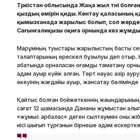
Түркістан облысында Жаңа жыл түні болға
қыздың өмірін қиды. Кентау қаласының 
қымызханада жарылыс болып, сол жерде
Сағынғалиқызы оқиға орнында көз жұмды
Марқұмның туыстары жарылыстың басты себеб
талаптарының өрескел бұзылуы деп отыр. Кө
қабатында орналасқан қоғамдық тамақтану о
адам ауыр күйік алған. Төрт науқас қазір а
екеуінің жағдайы ауыр, жансақтау бөлімінде
Қайтыс болған бойжеткеннің жақындарының 
сағат 12 шамасында Дананы жұмыстан алып
«жұмыс қарбалас» деген сылтаумен оны жіб
иісі шығып тұрғанын бірнеше адам ескертке