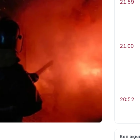
21:59
21:00
20:52
Көп оқ