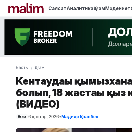
Саясат
Аналитика
Қоғам
Мәдениет
Басты
Қоғам
Кентаудағы қымызхан
болып, 18 жастағы қыз
(ВИДЕО)
6 қаңтар, 2026
•
Мадияр Қапанбек
Қоғам