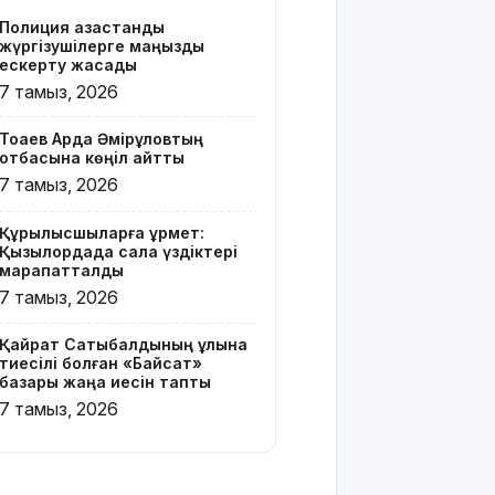
Z белгісі
Полиция қазақстандық
бар жейде
жүргізушілерге маңызды
киген
ескерту жасады
жолаушы
7 тамыз, 2026
қызу
талқыға
Тоқаев Ардақ Әмірқұловтың
түсті
отбасына көңіл айтты
7 тамыз, 2026
Президент
Солтүстік
Құрылысшыларға құрмет:
Қазақстан
Қызылордада сала үздіктері
облысының
марапатталды
90
7 тамыз, 2026
жылдығымен
құттықтады
Қайрат Сатыбалдының ұлына
тиесілі болған «Байсат»
Телефон
базары жаңа иесін тапты
алаяқтығының
7 тамыз, 2026
жаңа түрі
туралы
ескерту
жасалды