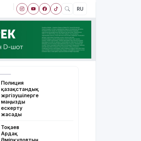
RU
Полиция
қазақстандық
жүргізушілерге
маңызды
ескерту
жасады
Тоқаев
Ардақ
Әмірқұловтың