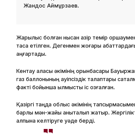
Жандос Аймұрзаев.
Жарылыс болған нысан қазір темір қоршауме
таса етілген. Дегенмен жоғары қабаттардағ
аңғартады.
Кентау қаласы әкімінің орынбасары Бауыр
газ баллонының қауіпсіздік талаптары сақта
факті бойынша қылмыстық іс қозғалған.
Қазіргі таңда облыс әкімінің тапсырмасыме
барлық мән-жайы анықталып жатыр. Жергілікт
қалпына келтіруге уәде берді.