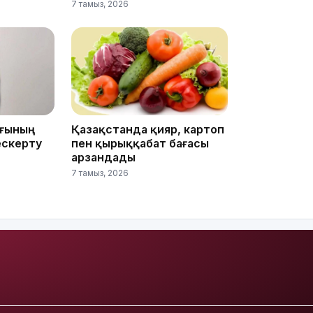
7 тамыз, 2026
12:17
ығының
Қазақстанда қияр, картоп
ескерту
пен қырыққабат бағасы
арзандады
7 тамыз, 2026
11:23
11:20