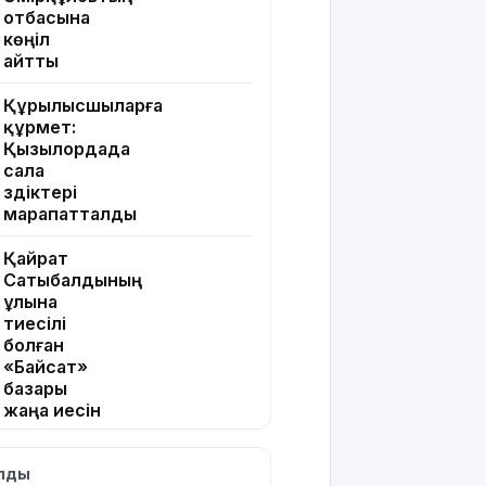
отбасына
көңіл
айтты
Құрылысшыларға
құрмет:
Қызылордада
сала
үздіктері
марапатталды
Қайрат
Сатыбалдының
ұлына
тиесілі
болған
«Байсат»
базары
жаңа иесін
тапты
ылды
Қарағандада