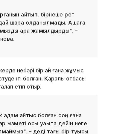
тұрғанын айтып, бірнеше рет
андай шара қолданылмады. Ақшаға
16:34
сымызды қара жамылдырды", –
нова.
16:33
жерде небәрі бір ай ғана жұмыс
 студенті болған. Қаралы отбасы
талап етіп отыр.
16:01
к адам қайтыс болған соң ғана
қызметі осы уақытқа дейін неге
лмаймыз", – деді тағы бір туысы