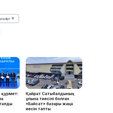
13:14
шыққан
0
13:08
 құрмет:
Қайрат Сатыбалдының
ла
ұлына тиесілі болған
12:35
тталды
«Байсат» базары жаңа
иесін тапты