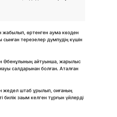
15:33
н жабылып, өртенген аумақ көзден
15:04
ы сынған терезелер дүмпудің күшін
жан Әбенұлының айтуынша, жарылыс
лмауы салдарынан болған. Аталған
14:10
н жедел штаб құрылып, оқиғаның
і билік зақым келген тұрғын үйлерді