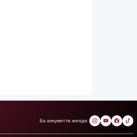
арзандады
Ерекше
тренд:
жастар
алкоголь
сатып
алып,
көшеде
төгіп
жатыр
Қытай
экспорты
болжамдағыдай
болмады
Атырауда
балабақша
тәрбиешісінің
Біз әлеуметтік желіде:
бүлдіршінге
күш