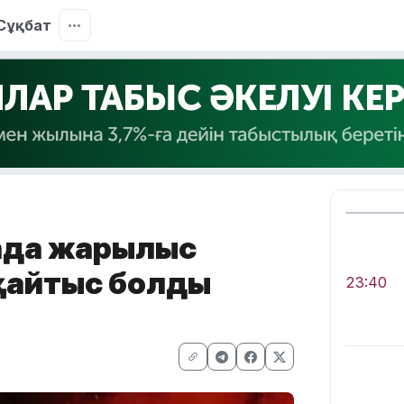
Сұқбат
ада жарылыс
 қайтыс болды
23:40