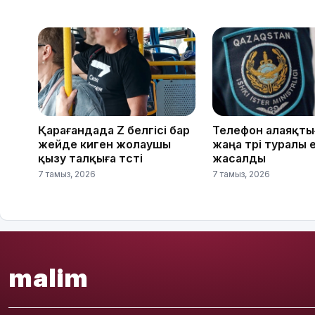
Қарағандада Z белгісі бар
Телефон алаяқт
жейде киген жолаушы
жаңа түрі туралы 
қызу талқыға түсті
жасалды
7 тамыз, 2026
7 тамыз, 2026
malim