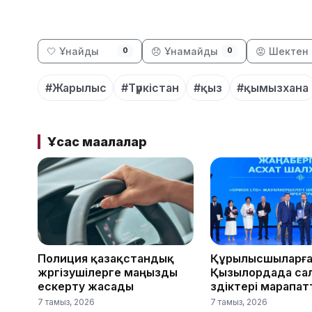
🤍 Ұнайды
😞 Ұнамайды
😡 Шектен 
0
0
#Жарылыс
#Түркістан
#қыз
#қымызхана
Ұқсас мақалалар
Полиция қазақстандық
Құрылысшыларға
жүргізушілерге маңызды
Қызылордада са
ескерту жасады
үздіктері марапа
7 тамыз, 2026
7 тамыз, 2026