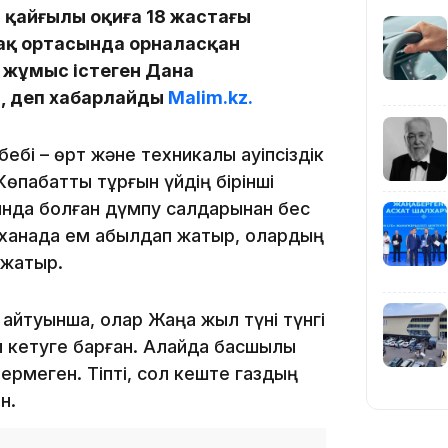
н қайғылы оқиға 18 жастағы
қақ ортасында орналасқан
19:39
 жұмыс істеген Дана
, деп хабарлайды
Malim.kz.
і – өрт және техникалық қауіпсіздік
пқабатты тұрғын үйдің бірінші
рнында болған дүмпу салдарынан бес
18:45
уруханада ем қабылдап жатыр, олардың
 жатыр.
айтуынша, олар Жаңа жыл түні түнгі
 кетуге барған. Алайда басшылық
ермеген. Тіпті, сол кеште газдың
17:34
н.