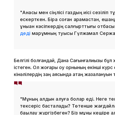
"Анасы мен сіңлісі газдың иісі сезіліп 
ескерткен. Бірақ соған қарамастан, ешқ
құныққан кәсіпкердің салғырттығы отба
деді
марқұмның туысы Гүлжамал Сержа
Белгілі болғандай, Дана Сағынғалиқызы бұл 
істеген. Ол жоғары оқу орнының екінші курс
кінәлілердің заң аясында қатаң жазалануын 
"Мұның алдын алуға болар еді. Неге те
тексеріс басталады? Төтенше жағдайлар 
бақылау жүргізбеген? Біз мұны кешіре а