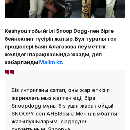
Keshyou тобы әйгілі Snoop Dogg-пен бірге
бейнеклип түсіріп жатыр. Бұл туралы топ
продюсері Баян Алагөзова әлеуметтік
желідегі парақшасында жазды, деп
хабарлайды
Malim kz
.
Біз интриганы сақтап, оны жарқ еткізіп
жариялағымыз келген еді, бірақ
Snoopdogg мұны біз үшін жасап қойды!
SNOOPY сен АҢЫЗсың! Менің қымбатты
жазылушыларым, сіздерден
сұрайтыным, Snoop-қа