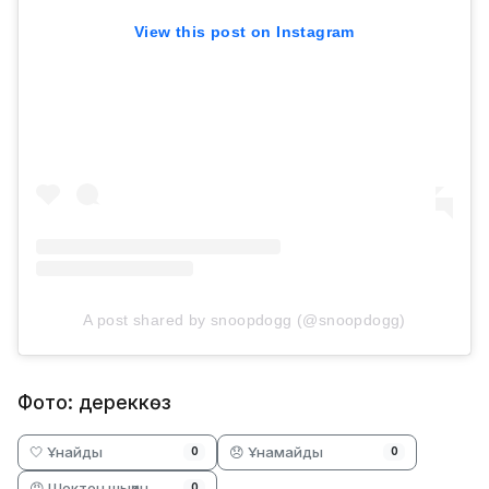
View this post on Instagram
A post shared by snoopdogg (@snoopdogg)
Фото: дереккөз
🤍 Ұнайды
😞 Ұнамайды
0
0
😡 Шектен шыққан
0