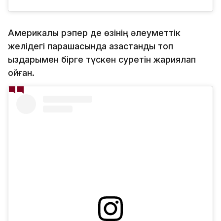
Америкалық рэпер де өзінің әлеуметтік
желідегі парақшасында қазақстандық топ
қыздарымен бірге түскен суретін жариялап
қойған.