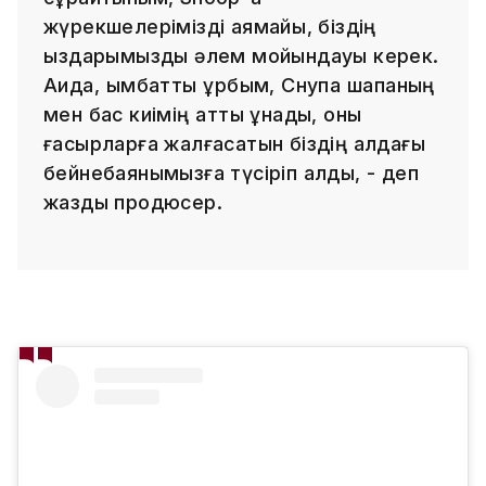
жүрекшелерімізді аямайық, біздің
қыздарымызды әлем мойындауы керек.
Аида, қымбатты құрбым, Снупқа шапаның
мен бас киімің қатты ұнады, оны
ғасырларға жалғасатын біздің алдағы
бейнебаянымызға түсіріп алды, - деп
жазды продюсер.