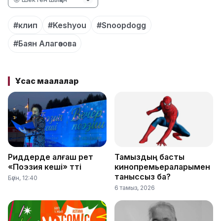
#клип
#Keshyou
#Snoopdogg
#Баян Алагөзова
Ұқсас мақалалар
Риддерде алғаш рет
Тамыздың басты
«Поэзия кеші» өтті
кинопремьераларымен
таныссыз ба?
Бүгін, 12:40
6 тамыз, 2026