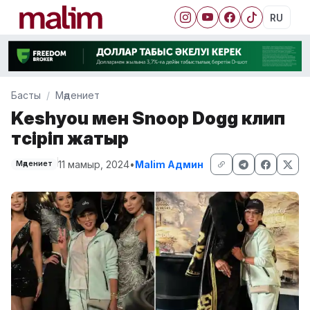
RU
Басты
Мәдениет
Keshyou мен Snoop Dogg клип
түсіріп жатыр
11 мамыр, 2024
•
Malim Админ
Мәдениет