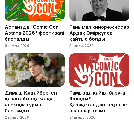
Астанада "Comic Con
Танымал кинорежиссер
Astana 2026" фестивалі
Ардақ Әмірқұлов
басталды
қайтыс болды
6 тамыз, 2026
5 тамыз, 2026
Димаш Құдайберген
Тамызда қайда баруға
қазан айында жаңа
болады?
әлемдік турын
Қазақстандағы ең ірі іс-
бастайды
шаралар тізімі
2 тамыз, 2026
31 шілде, 2026