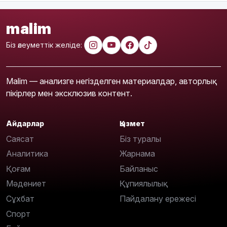
malim
Біз әлеуметтік желіде:
Malim — анализге негізделген материалдар, авторлық
пікірлер мен эксклюзив контент.
Айдарлар
Қызмет
Саясат
Біз туралы
Аналитика
Жарнама
Қоғам
Байланыс
Мәдениет
Құпиялылық
Сұхбат
Пайдалану ережесі
Спорт