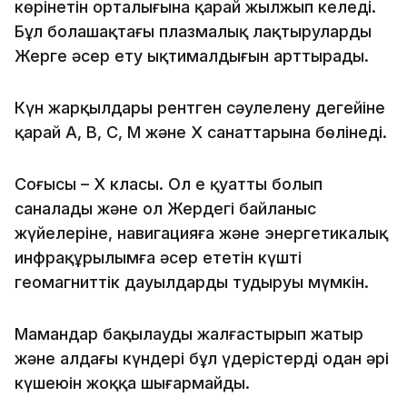
көрінетін орталығына қарай жылжып келеді.
Бұл болашақтағы плазмалық лақтырулардың
Жерге әсер ету ықтималдығын арттырады.
Күн жарқылдары рентген сәулелену деңгейіне
қарай A, B, C, M және X санаттарына бөлінеді.
Соңғысы – X класы. Ол ең қуатты болып
саналады және ол Жердегі байланыс
жүйелеріне, навигацияға және энергетикалық
инфрақұрылымға әсер ететін күшті
геомагниттік дауылдарды тудыруы мүмкін.
Мамандар бақылауды жалғастырып жатыр
және алдағы күндері бұл үдерістердің одан әрі
күшеюін жоққа шығармайды.