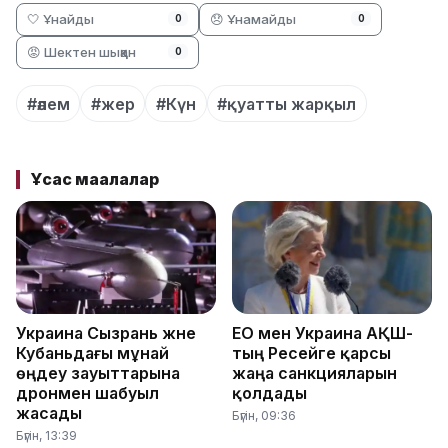
🤍 Ұнайды
😞 Ұнамайды
0
0
😡 Шектен шыққан
0
#әлем
#жер
#Күн
#қуатты жарқыл
Ұқсас мақалалар
Украина Сызрань және
ЕО мен Украина АҚШ-
Кубаньдағы мұнай
тың Ресейге қарсы
өңдеу зауыттарына
жаңа санкцияларын
дронмен шабуыл
қолдады
жасады
Бүгін, 09:36
Бүгін, 13:39