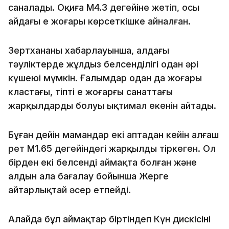
саналады. Оқиға М4.3 деңгейіне жетіп, осы
айдағы ең жоғары көрсеткішке айналған.
Зертхананың хабарлауынша, алдағы
тәуліктерде жұлдыз белсенділігі одан әрі
күшеюі мүмкін. Ғалымдар одан да жоғары
кластағы, тіпті ең жоғарғы санаттағы
жарқылдардың болуы ықтимал екенін айтады.
Бұған дейін мамандар екі аптадан кейін алғаш
рет М1.65 деңгейіндегі жарқылды тіркеген. Ол
бірден екі белсенді аймақта болған және
алдын ала бағалау бойынша Жерге
айтарлықтай әсер етпейді.
Алайда бұл аймақтар біртіндеп Күн дискісінің