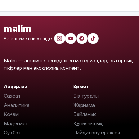
malim
Біз әлеуметтік желіде:
Malim — анализге негізделген материалдар, авторлық
пікірлер мен эксклюзив контент.
Айдарлар
Қызмет
Саясат
Біз туралы
Аналитика
Жарнама
Қоғам
Байланыс
Мәдениет
Құпиялылық
Сұхбат
Пайдалану ережесі