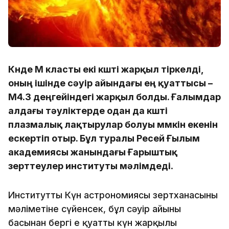
Күнде М класты екі күшті жарқыл тіркелді,
оның ішінде сәуір айындағы ең қуаттысы –
М4.3 деңгейіндегі жарқыл болды. Ғалымдар
алдағы тәуліктерде одан да күшті
плазмалық лақтырулар болуы мүмкін екенін
ескертіп отыр. Бұл туралы Ресей Ғылым
академиясы жанындағы Ғарыштық
зерттеулер институты мәлімдеді
.
Институттың Күн астрономиясы зертханасының
мәліметіне сүйенсек, бұл сәуір айының
басынан бергі ең қуатты күн жарқылы