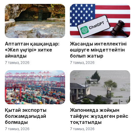
Аптаптан қашқандар:
Жасанды интеллектіні
«Жел үңгірі» хитке
өшіруге міндеттейтін
айналды
болып жатыр
7 тамыз, 2026
7 тамыз, 2026
Қытай экспорты
Жапонияда жойқын
болжамдағыдай
тайфун: жүздеген рейс
болмады
тоқтатылды
7 тамыз, 2026
7 тамыз, 2026