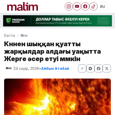
RU
Басты
Әлем
Күннен шыққан қуатты
жарқылдар алдағы уақытта
Жерге әсер етуі мүмкін
24 сәуір, 2026
•
Айбын Атабай
Әлем