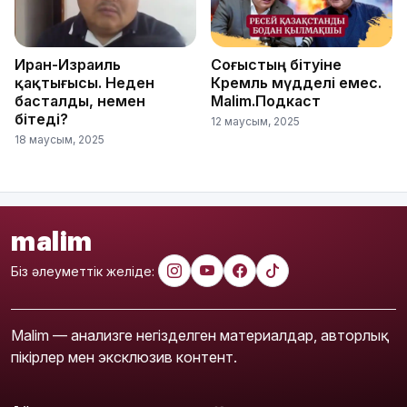
Иран-Израиль
Соғыстың бітуіне
қақтығысы. Неден
Кремль мүдделі емес.
басталды, немен
Malim.Подкаст
бітеді?
12 маусым, 2025
18 маусым, 2025
malim
Біз әлеуметтік желіде:
Malim — анализге негізделген материалдар, авторлық
пікірлер мен эксклюзив контент.