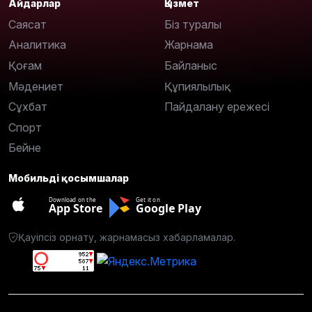
Айдарлар
Қызмет
Саясат
Біз туралы
Аналитика
Жарнама
Қоғам
Байланыс
Мәдениет
Құпиялылық
Сұхбат
Пайдалану ережесі
Спорт
Бейне
Мобильді қосымшалар
Download on the
Get it on
App Store
Google Play
Қауіпсіз орнату, жарнамасыз хабарламалар.