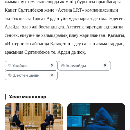
жымқыру схемасын
елорда
әкімінің бұрынғы орынбасары
Қанат Сұлтанбеков
және «
Астана LRT
»
компаниясының
экс-
басшысы Талғат Ардан ұйымдастырған деп мәлімдеген
.
Алайда, олар әлі бостандықта. Агенттік таратқан ақпаратқа
сенсек, екеуіне де
халықаралық іздеу жарияланған.
Қызығы,
«Интерпол» сайтында Қазақстан іздеу салған азаматтардың
арасында Сұлтанбеков те, Ардан да жоқ.
🤍 Ұнайды
😞 Ұнамайды
0
0
😡 Шектен шыққан
0
Ұқсас мақалалар