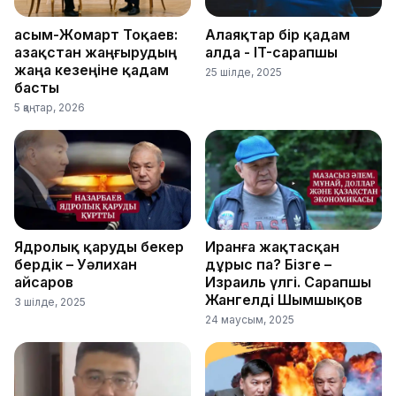
Қасым-Жомарт Тоқаев:
Алаяқтар бір қадам
Қазақстан жаңғырудың
алда - IT-сарапшы
жаңа кезеңіне қадам
25 шілде, 2025
басты
5 қаңтар, 2026
Ядролық қаруды бекер
Иранға жақтасқан
бердік – Уәлихан
дұрыс па? Бізге –
Қайсаров
Израиль үлгі. Сарапшы
Жангелді Шымшықов
3 шілде, 2025
24 маусым, 2025