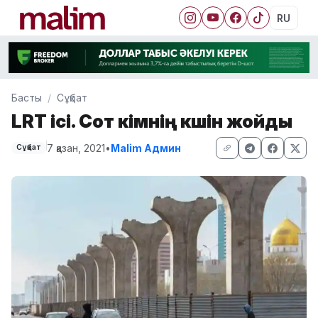
RU
Басты
Сұқбат
LRT ісі. Сот үкімнің күшін жойды
7 қазан, 2021
•
Malim Админ
Сұқбат