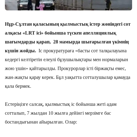
Нұр-Сұлтан
қаласының
қылмыстық істер жөніндегі сот
алқасы
«
LRT
ісі» бойынша түскен апелляциялық
шағымдарды қарап, 28 мамырда шығарылған үкімнің
күшін жойды.
Іс прокуратураға «
басты сот талқылауына
кедергі келтіретін елеулі бұзушылықтары мен нормаларын
жою
үшін» қайтарылды. Прокурорлар істі біржақты емес,
жан-жақты қарау керек. Бұл уақытта сотталушылар қамауда
қала бермек.
Естеріңізге салсақ, қылмыстық іс бойынша жеті адам
сотталып,
7 жылдан 10 жылға дейінгі мерзімге
бас
бостандығынан айырылған. Олар: