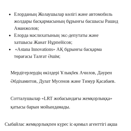
Елорданың Жолаушылар көлігі және автомобиль
жолдары басқармасының бұрынғы басшысы
Рашид
Аманжолов
;
Елорда
мәслихаты
ны
ң экс-депутаты және
хатшысы
Жанат Нұрпейісов
;
«
Astana Innovations
»
АҚ бұрынғы басқарма
төрағасы
Талғат Әшім
;
Мердігерлердің
өкіл
дері
Ұлықбек Ачилов
,
Дәурен
Әбдіхамитов
,
Дулат Мусенов
және
Тимур Қасабаев
.
Сотталушылар «
LRT
жобасындағы жемқорлыққа»
қатысы барын мойындамады.
Сыбайлас
жемқорлықпен күрес іс-қимыл агенттігі ақша