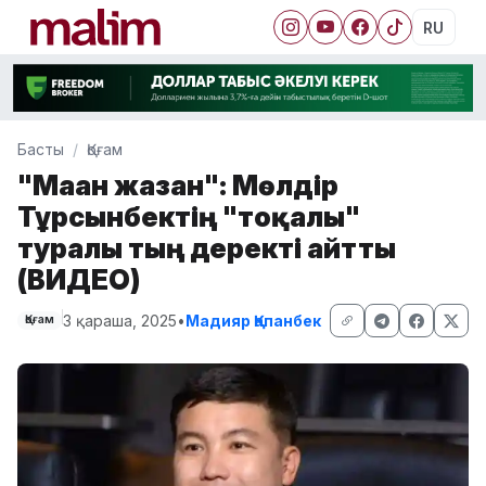
RU
Басты
Қоғам
"Маған жазған": Мөлдір
Тұрсынбектің "тоқалы"
туралы тың деректі айтты
(ВИДЕО)
3 қараша, 2025
•
Мадияр Қапанбек
Қоғам