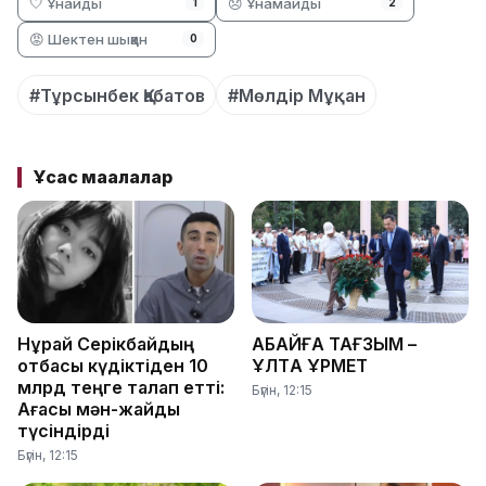
🤍 Ұнайды
😞 Ұнамайды
1
2
😡 Шектен шыққан
0
#Тұрсынбек Қабатов
#Мөлдір Мұқан
Ұқсас мақалалар
Нұрай Серікбайдың
АБАЙҒА ТАҒЗЫМ –
отбасы күдіктіден 10
ҰЛТҚА ҚҰРМЕТ
млрд теңге талап етті:
Бүгін, 12:15
Ағасы мән-жайды
түсіндірді
Бүгін, 12:15