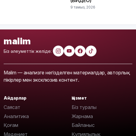
(ВИДЕО)
9 тамыз, 2026
malim
Біз әлеуметтік желіде:
Malim — анализге негізделген материалдар, авторлық
пікірлер мен эксклюзив контент.
Айдарлар
Қызмет
Саясат
Біз туралы
Аналитика
Жарнама
Қоғам
Байланыс
Мәдениет
Құпиялылық