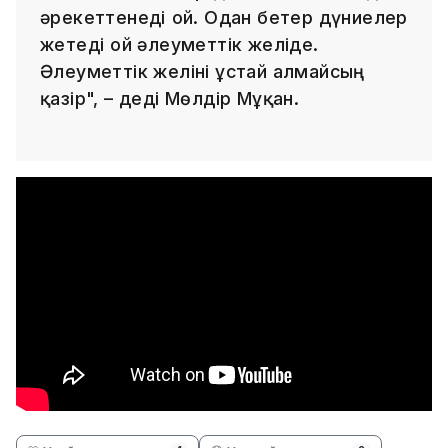
әрекеттенеді ғой. Одан бетер дүниелер
жетеді ғой әлеуметтік желіде.
Әлеуметтік желіні ұстай алмайсың
қазір", – деді Мөлдір Мұқан.