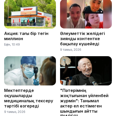
Акция: тағы бір тегін
Әлеуметтік желідегі
миллион
зиянды контентке
бақылау күшейеді
Бүгін, 10:49
9 тамыз, 2026
Мектептерде
"Пәтерімнің
оқушыларды
жоқтығынан үйленбей
медициналық тексеру
жүрмін": Танымал
тәртібі өзгереді
актер ел естімеген
шындығын айтты
9 тамыз, 2026