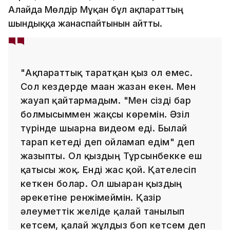
Алайда Мөлдір Мұқан бұл ақпараттың
шындыққа жанаспайтынын айтты.
"Ақпараттық таратқан қыз ол емес.
Сол кездерде маған жазған екен. Мен
жауап қайтармадым. "Мен сізді бар
болмысыммен жақсы көремін. Әзіл
түрінде шығарғна видеом еді. Былай
тарап кетеді деп ойламап едім" деп
жазыпты. Ол қыздың Тұрсынбекке еш
қатысы жоқ. Енді жас қой. Қателесіп
кеткен болар. Ол шығарған қыздың
әрекетіне ренжімеймін. Қазір
әлеуметтік желіде қалай танылып
кетсем, қалай жұлдыз боп кетсем деп