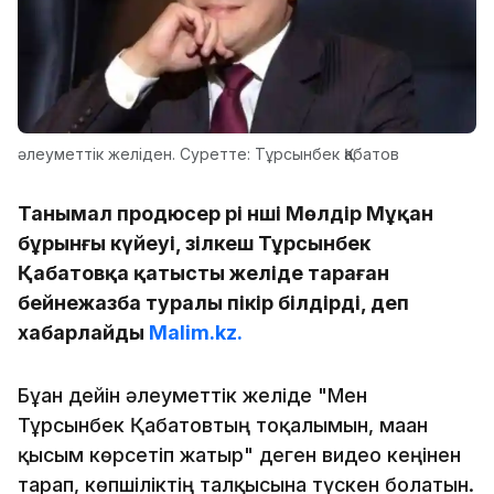
әлеуметтік желіден. Суретте: Тұрсынбек Қабатов
Танымал продюсер әрі әнші Мөлдір Мұқан
бұрынғы күйеуі, әзілкеш Тұрсынбек
Қабатовқа қатысты желіде тараған
бейнежазба туралы пікір білдірді, деп
хабарлайды
Malim.kz.
Бұған дейін әлеуметтік желіде "Мен
Тұрсынбек Қабатовтың тоқалымын, маған
қысым көрсетіп жатыр" деген видео кеңінен
тарап, көпшіліктің талқысына түскен болатын.