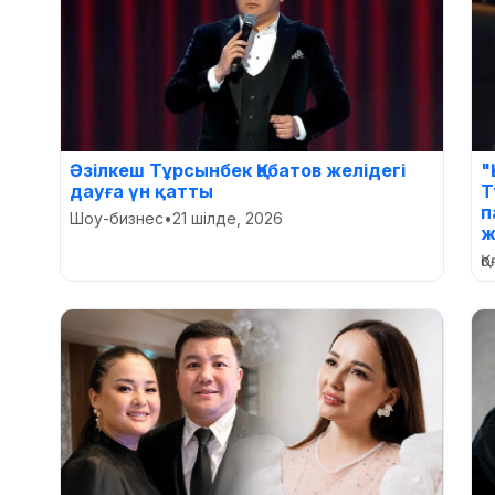
Әзілкеш Тұрсынбек Қабатов желідегі
"
дауға үн қатты
Т
п
Шоу-бизнес
•
21 шілде, 2026
ж
Қ