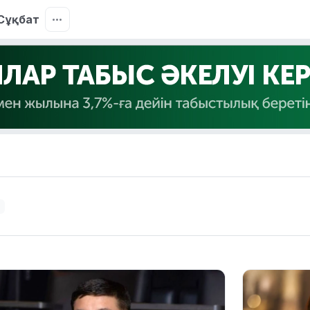
Сұқбат