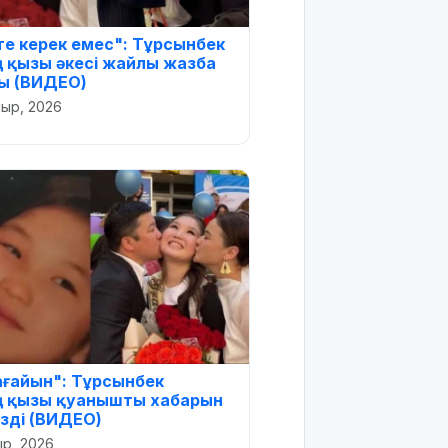
 те керек емес": Тұрсынбек
ң қызы әкесі жайлы жазба
ы (ВИДЕО)
ыр, 2026
 ағайын": Тұрсынбек
ң қызы қуанышты хабарын
ізді (ВИДЕО)
р, 2026