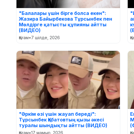
"Балалары үшін бірге болса екен":
"
Жазира Байырбекова Тұрсынбек пен
а
Мөлдірге қатысты құпияны айтты
к
(ВИДЕО)
(
Қоғам
•
7 шілде, 2026
Қ
"Әркім өзі үшін жауап береді":
Е
Тұрсынбек Қабатовтың қызы әкесі
М
туралы шындықты айтты (ВИДЕО)
(
Қоғам
•
17 мамыр, 2026
Қ