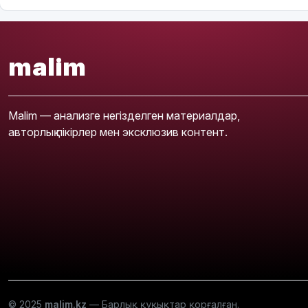
malim
Malim — анализге негізделген материалдар,
авторлық пікірлер мен эксклюзив контент.
© 2025
malim.kz
— Барлық құқықтар қорғалған.