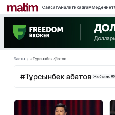
Саясат
Аналитика
Қоғам
Мәдениет
Басты
#Тұрсынбек Қабатов
#Тұрсынбек Қабатов
Жазбалар: 65