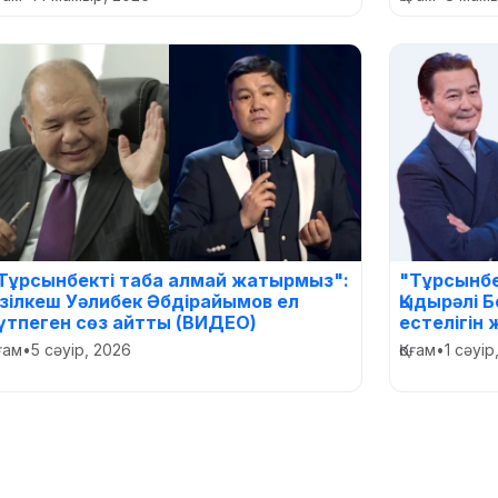
Тұрсынбекті таба алмай жатырмыз":
"Тұрсынбек
зілкеш Уәлибек Әбдірайымов ел
Қыдырәлі 
үтпеген сөз айтты (ВИДЕО)
естелігін
оғам
•
5 сәуір, 2026
Қоғам
•
1 сәуір