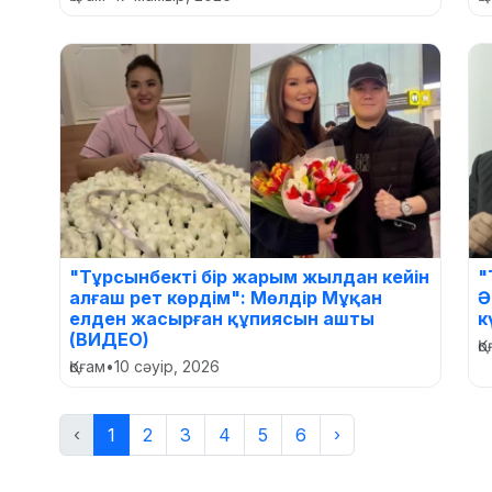
"Тұрсынбекті бір жарым жылдан кейін
"
алғаш рет көрдім": Мөлдір Мұқан
Ә
елден жасырған құпиясын ашты
к
(ВИДЕО)
Қ
Қоғам
•
10 сәуір, 2026
‹
1
2
3
4
5
6
›