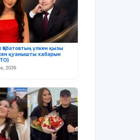
 Қабатовтың үлкен қызы
кен қуанышты хабарын
ТО)
де, 2026