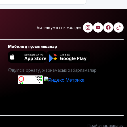
Біз әлеуметтік желіде:
Мобильді қосымшалар
Download on the
Get it on
App Store
Google Play
Қауіпсіз орнату, жарнамасыз хабарламалар.
Прайс-парақшасы