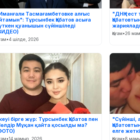
Иманғали Тасмағамбетовке алғыс
"ДНҚ тест
йтамын": Тұрсынбек Қабатов асыға
Қабатовты
үткен қуанышын сүйіншіледі
жариялад
ВИДЕО)
Қоғам
•
26 мам
оғам
•
4 шілде, 2026
кеуі бірге жүр: Тұрсынбек Қабатов пен
"Сүйінші,
өлдір Мұқан қайта қосылды ма?
Қабатовты
ФОТО)
елге жетк
оғам
•
14 мамыр, 2026
Қоғам
•
8 мамы