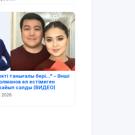
ті танығалы бері..." – Әнші
Болманов ел естімеген
 жайып салды (ВИДЕО)
, 2026