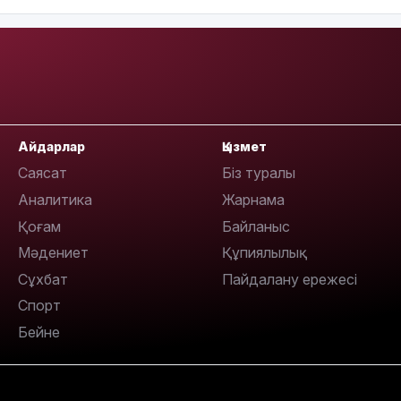
Айдарлар
Қызмет
Саясат
Біз туралы
Аналитика
Жарнама
Қоғам
Байланыс
Мәдениет
Құпиялылық
Сұхбат
Пайдалану ережесі
Спорт
Бейне