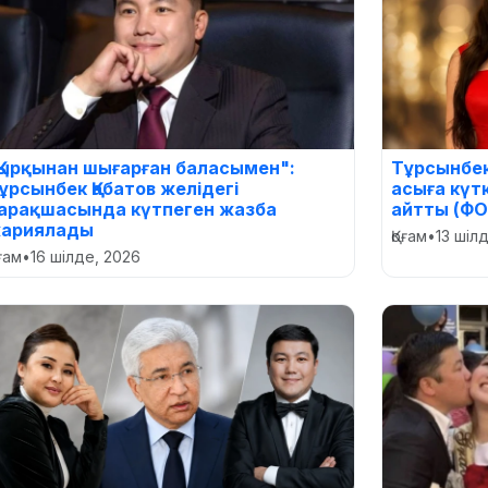
Қырқынан шығарған баласымен":
Тұрсынбек
ұрсынбек Қабатов желідегі
асыға күт
арақшасында күтпеген жазба
айтты (ФО
ариялады
Қоғам
•
13 шіл
оғам
•
16 шілде, 2026