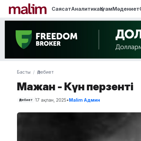
Саясат
Аналитика
Қоғам
Мәдениет
Басты
Әдебиет
Мағжан - Күн перзенті
17 ақпан, 2025
•
Malim Админ
Әдебиет