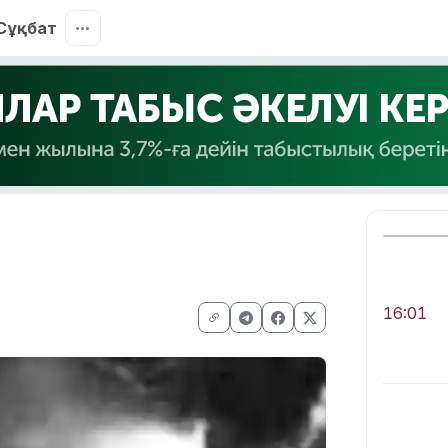
Сұқбат
16:01