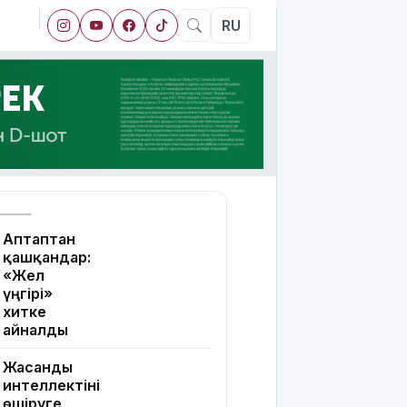
RU
Аптаптан
қашқандар:
«Жел
үңгірі»
хитке
айналды
Жасанды
интеллектіні
өшіруге