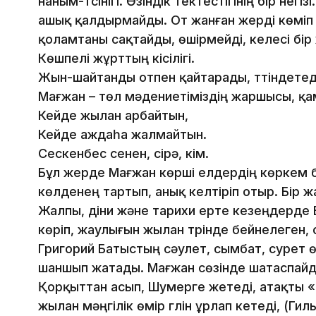
наным-түсінігі. Өзіндік тектестігінің бір нег
ашық қалдырмайды. От жанған жерді көміп кет
қоламтаны сақтайды, өшірмейді, келесі бір
Көшпелі жұрттың кісілігі.
Жын-шайтанды отпен қайтарады, түтіндетеді.
Мағжан – төл мәдениетіміздің жаршысы, 
Кейде жылан арбайтын,
Кейде аждаһа жалмайтын.
Сескенбес сенен, сірә, кім.
Бұл жерде Мағжан көрші елдердің көркем б
көлденең тартып, анық келтіріп отыр. Бір ж
Жалпы, діни және тарихи ерте кезеңдерде
көріп, жаулығын жылан түрінде бейнелеген,
Григорий Батыстың сәулет, сымбат, сурет 
шаншып жатады. Мағжан сөзінде шатаспай
Қорқыттан асып, Шумерге жетеді, атақты 
жылан мәңгілік өмір гүлін ұрлап кетеді, (Ги