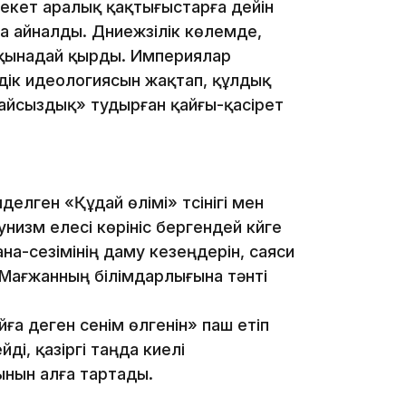
лекет аралық қақтығыстарға дейін
 айналды. Дүниежүзілік көлемде,
 қынадай қырды. Империялар
лдік идеологиясын жақтап, құлдық
дайсыздық» тудырған қайғы-қасірет
09:40
елген «Құдай өлімі» түсінігі мен
изм елесі көрініс бергендей күйге
на-сезімінің даму кезеңдерін, саяси
Мағжанның білімдарлығына тәнті
09:40
а деген сенім өлгенін» паш етіп
і, қазіргі таңда киелі
ынын алға тартады.