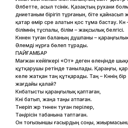
Әлбетте, асыл түсінік. Қазақтың рухани болм
дүниетаным бірігіп тұрғанын, біте қайнасып
қатар өмір сүре алатын қос тұма бастау. Кү
білімнің тұспалы, білім – жақсылық белгісі.
Күннен туған баланың дұшпаны – қараңғылы
Әлемді нұрға бөлеп тұрады.
ПАЙҒАМБАР
Мағжан кейіпкері «От» деген өлеңінде шық
құтқарушы ретінде танылады. Қараңғы, қар
келе жатқан таң құтқарады. Таң – Күннің бір 
жағдайы қалай?
Күнбатысты қараңғылық қаптаған,
Күні батып, жаңа таңы атпаған.
Түнеріп жүр түннен туған перілер,
Тәңірісін табанына таптаған.
Он тоғызыншы ғасырдың соңы, жиырмасынш