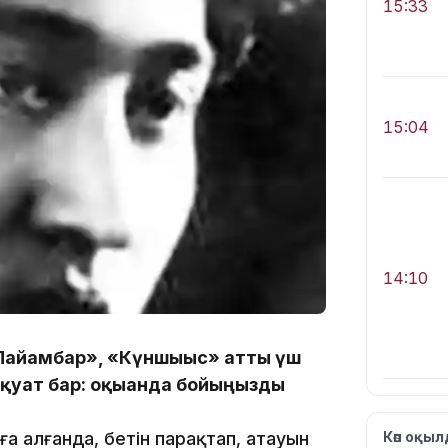
15:33
15:04
14:10
«Пайғамбар», «Күншығыс» атты үш
қуат бар: оқығанда бойыңызды
зға алғанда, бетін парақтап, атауын
Көп оқы