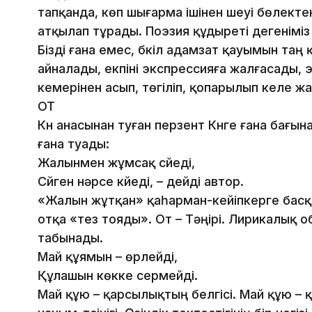
тапқанда, көп шығарма ішінен үшеуі бөлекте
атқылап тұрады. Поэзия құдыреті дегеніміз
Бізді ғана емес, бүкіл адамзат қауымын та
айналады, екпіні экспрессияға жалғасады, э
кемерінен асып, төгіліп, қопарылып келе жа
ОТ
Күн анасынан туған перзент Күнге ғана бағынад
ғана туады:
Жалынмен жұмсақ сүйеді,
Сүйген нәрсе күйеді, – дейді автор.
«Жалын жұтқан» қаһарман-кейіпкерге басқа
отқа «тез тояды». От – Тәңірі. Лирикалық о
табынады.
Май құямын – өрлейді,
Құлашын көкке сермейді.
Май құю – қарсылықтың белгісі. Май құю – қ