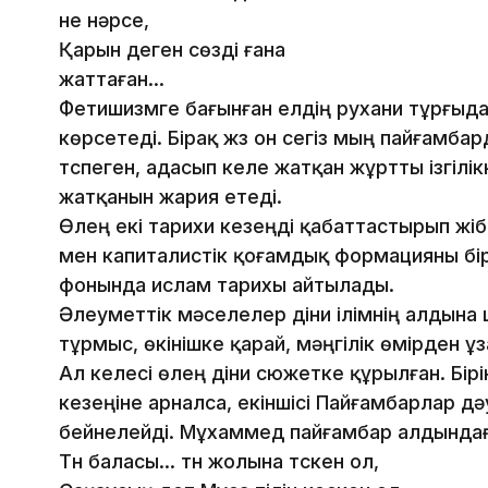
не нәрсе,
Қарын деген сөзді ғана
жат­таған…
Фетишизмге бағынған елдің рухани тұрғыд
көрсетеді. Бірақ жүз он сегіз мың пайғамбар
түспеген, адасып келе жатқан жұртты ізгіл
жатқанын жария етеді.
Өлең екі тарихи кезеңді қабаттастырып жі
мен капиталистік қоғамдық формацияны бірі
фонында ислам тарихы айтылады.
Әлеуметтік мәселелер діни ілімнің алдына 
тұрмыс, өкінішке қарай, мәңгілік өмірден ұз
Ал келесі өлең діни сюжетке құрылған. Бірі
кезеңіне арналса, екіншісі Пайғамбарлар дә
бейнелейді. Мұхаммед пайғамбар алдында
Түн баласы… түн жолына түскен ол,