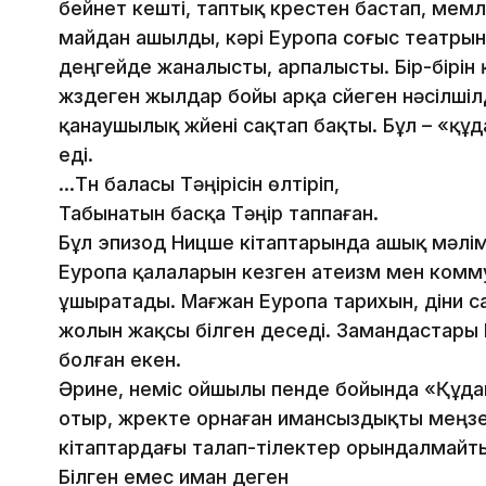
бейнет кешті, таптық күрестен бастап, мем
майдан ашылды, кәрі Еуропа соғыс театрына
деңгейде жаналысты, арпалысты. Бір-бірін
жүздеген жылдар бойы арқа сүйеген нәсілші
қанаушылық жүйені сақтап бақты. Бұл – «құ
еді.
…Түн баласы Тәңірісін өлтіріп,
Табынатын басқа Тәңір таппаған.
Бұл эпизод Ницше кітаптарында ашық мәлімд
Еуропа қалаларын кезген атеизм мен коммун
ұшыратады. Мағжан Еуропа тарихын, діни са
жолын жақсы білген деседі. Замандастары 
болған екен.
Әрине, неміс ойшылы пенде бойында «Құдайғ
отыр, жүректе орнаған имансыздықты меңзейд
кітаптардағы талап-тілектер орындалмайт
Білген емес иман деген