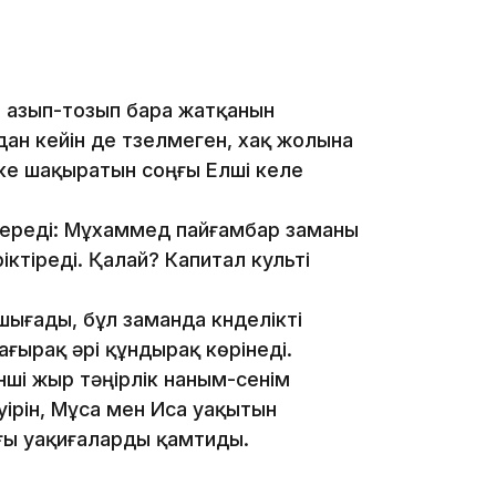
09:03
а азып-тозып бара жатқанын
дан кейін де түзелмеген, хақ жолына
ікке шақыратын соңғы Елші келе
береді: Мұхаммед пайғамбар заманы
08:42
ктіреді. Қалай? Капитал культі
шығады, бұл заманда күнделікті
ағырақ әрі құндырақ көрінеді.
нші жыр тәңірлік наным-сенім
08:25
уірін, Мұса мен Иса уақытын
ғы уақиғаларды қамтиды.