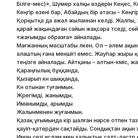
Білге-мес)», Шумер халқы өздерін Кеңес, К
Кеңгір өзені бар, Абайдың бір атасы – Кеңгі
Қорқытқа да ажал жыланнан келді. Жалпы,
қарай жақындаған сайын жақсара түседі, сөйт
«жағымды образға» айналады.
Мағжанның масштабы үлкен. Ол – әлем ақын
алаштың ғана меншігі емес. Жауһар жыры қ
теңізге айналады. Айтқаны – алтын-күміс, ж
Қараңғылық бұққанда,
Қызарып күн шыққанда,
Күн отынан туғанмын.
Жүрегімді, жанымды,
Иманымды, арымды
Жалынменен жуғанмын.
Қазақ ұғымында кір шалған нәрсе отпен таз
қауіп-қатерден сақтайды. Сондықтан ақын
Иман сөзі ислам мен халықтық салт-дәстүр 