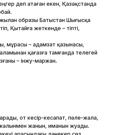
еңгер деп атаған екен, Қазақстанда
рбай.
 жылан образы Батыстан Шығысқа
іп, Қытайға жеткенде – тіпті,
ы, мұрасы – адамзат қазынасы,
10:53
аламынан қағазға тамғанда телегей
азғаны – інжу-маржан.
10:35
арады, от кесір-кесапат, пәле-жала,
 жалынмен жанын, иманын жуады.
екеуі арасындағы дәнекер сөз.