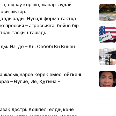
ніп, оқшау көрініп, жанартаудай
 осы шығар.
13:14
ң қалдырады. Әуезді форма тактқа
кспрессия – агрессияға, бейне бір
тқан тасқын тәрізді.
ы. Өзі де – Күн. Себебі Күн Күннен
13:08
 жасық нәрсе керек емес, өйткені
браз – Әулие, Ие, Құтына –
12:35
азақ дәстүрі. Көшпелі елдің көне