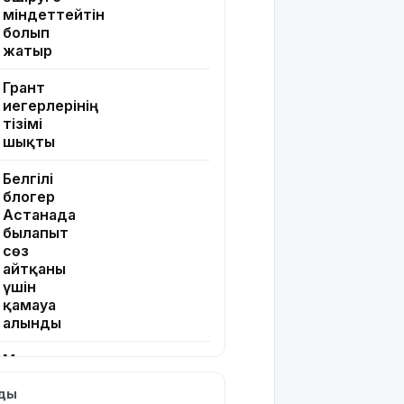
міндеттейтін
болып
жатыр
Грант
иегерлерінің
тізімі
шықты
Белгілі
блогер
Астанада
былапыт
сөз
айтқаны
үшін
қамауға
алынды
Мектеп
оқушылары
лды
енді БЖБ