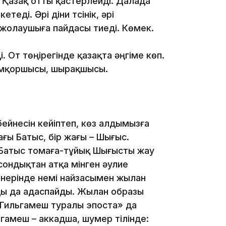
ізі. Қазақ отты қастерлейді. Далада
еді. Әрі діни түсінік, әрі
 жолаушыға пайдасы тиеді. Көмек.
 От төңірегінде қазақта әңгіме көп.
12:17
қамқоршысы, шырақшысы.
ейнесін кейіптеп, көз алдымызға
ағы Батыс, бір жағы – Шығыс.
11:23
 Батыс томаға-тұйық Шығысты жау
 сондықтан атқа мінген әулие
өнерінде үнемі найзасымен жылан
ды да адаспайды. Жылан образы
«Гильгамеш туралы эпоста» да
11:20
льгамеш – аккадша, шумер тілінде: