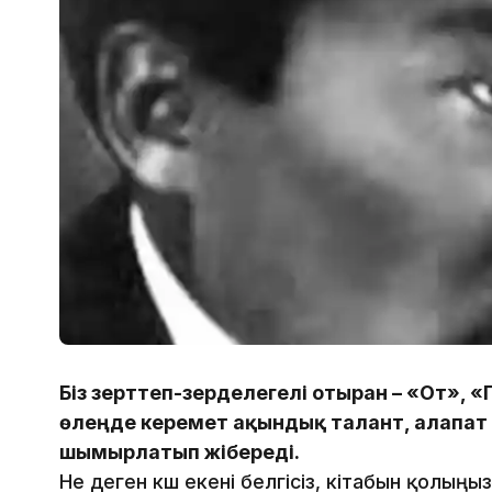
Біз зерттеп-зерделегелі отырған – «От», 
өлеңде керемет ақындық талант, алапат 
шымырлатып жібереді.
Не деген күш екені белгісіз, кітабын қолыңы