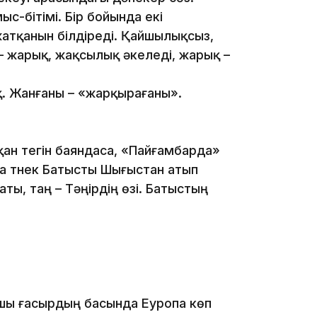
ыс-бітімі. Бір бойында екі
10:25
 жатқанын білдіреді. Қайшылықсыз,
н – жарық, жақсылық әкеледі, жарық –
қ. Жанғаны – «жарқырағаны».
қан тегін баяндаса, «Пайғамбарда»
10:05
а түнек Батысты Шығыстан атып
аты, таң – Тәңірдің өзі. Батыстың
ы ғасырдың басында Еуропа көп
09:53