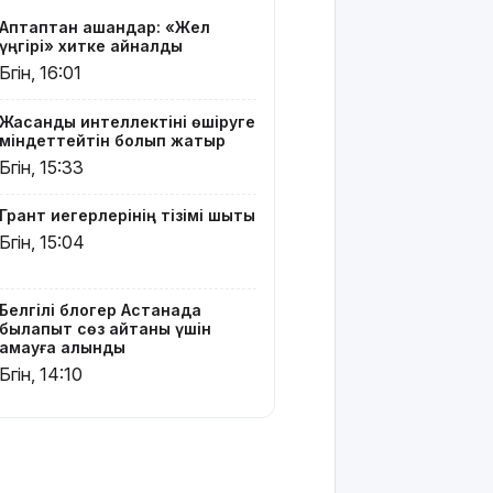
мен ТЖБ
Аптаптан қашқандар: «Жел
тапсыра
үңгірі» хитке айналды
ма:
Бүгін, 16:01
Министрлік
көп
талқыланған
Жасанды интеллектіні өшіруге
міндеттейтін болып жатыр
мәселеге
нүкте
Бүгін, 15:33
қойды
Грант иегерлерінің тізімі шықты
Грант
Бүгін, 15:04
иегерлерінің
тізімін
қайдан
Белгілі блогер Астанада
көруге
былапыт сөз айтқаны үшін
болады?
қамауға алынды
Бүгін, 14:10
Қазақстанда
қияр,
картоп пен
қырыққабат
бағасы