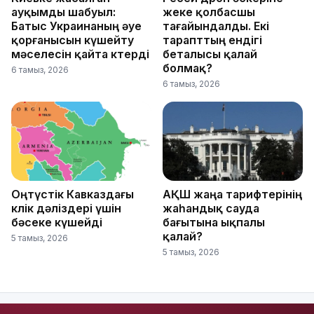
ауқымды шабуыл:
жеке қолбасшы
Батыс Украинаның әуе
тағайындалды. Екі
қорғанысын күшейту
тарапттың ендігі
мәселесін қайта көтерді
беталысы қалай
болмақ?
6 тамыз, 2026
6 тамыз, 2026
Оңтүстік Кавказдағы
АҚШ жаңа тарифтерінің
көлік дәліздері үшін
жаһандық сауда
бәсеке күшейді
бағытына ықпалы
қалай?
5 тамыз, 2026
5 тамыз, 2026