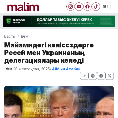
RU
Басты
Әлем
Майамидегі келіссөздерге
Ресей мен Украинаның
делегациялары келеді
18 желтоқсан, 2025
•
Айбын Атабай
Әлем