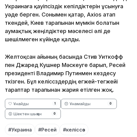
Украинаға қауіпсіздік кепілдіктерін ұсынуға
уәде берген. Сонымен қатар, Axios атап
өткендей, Киев тарапынан мүмкін болатын
аумақтық жеңілдіктер мәселесі әлі де
шешілмеген күйінде қалды.
Желтоқсан айының басында Стив Уиткофф
пен Джаред Кушнер Мәскеуге барып, Ресей
президенті Владимир Путинмен кездесу
өткізген. Бұл келіссөздердің егжей-тегжейі
тараптар тарапынан жария етілген жоқ.
🤍 Ұнайды
😞 Ұнамайды
1
0
😡 Шектен шыққан
0
#Украина
#Ресей
#келіссөз