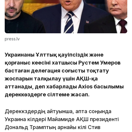
press.lv
Украинаның Ұлттық қауіпсіздік және
қорғаныс кеңесінің хатшысы Рустем Умеров
бастаған делегация соғысты тоқтату
жоспарын талқылау үшін АҚШ-қа
аттанады, деп хабарлады Axios басылымы
дереккөздерге сілтеме жасап.
Дереккөздердің айтуынша, апта соңында
Украина өкілдері Майамиде АҚШ президенті
Дональд Трамптың арнайы өкілі Стив