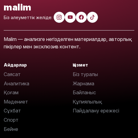
malim
Біз әлеуметтік желіде:
Malim — анализге негізделген материалдар, авторлық
пікірлер мен эксклюзив контент.
Айдарлар
Қызмет
Саясат
Біз туралы
Аналитика
Жарнама
Қоғам
Байланыс
Мәдениет
Құпиялылық
Сұхбат
Пайдалану ережесі
Спорт
Бейне