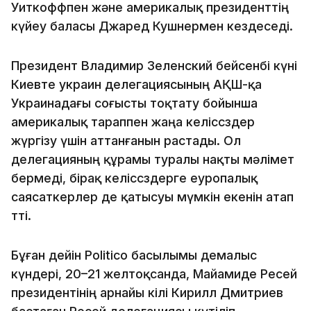
Уиткоффпен және америкалық президенттің
күйеу баласы Джаред Кушнермен кездеседі.
Президент Владимир Зеленский бейсенбі күні
Киевте украин делегациясының АҚШ-қа
Украинадағы соғысты тоқтату бойынша
америкалық тараппен жаңа келіссөздер
жүргізу үшін аттанғанын растады. Ол
делегацияның құрамы туралы нақты мәлімет
бермеді, бірақ келіссөздерге еуропалық
саясаткерлер де қатысуы мүмкін екенін атап
өтті.
Бұған дейін Politico басылымы демалыс
күндері, 20–21 желтоқсанда, Майамиде Ресей
президентінің арнайы өкілі Кирилл Дмитриев