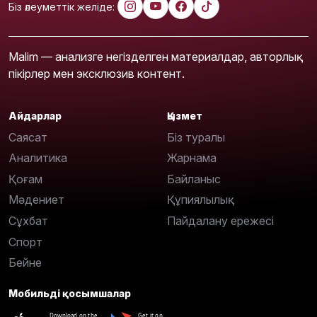
Біз әлеуметтік желіде:
Malim — анализге негізделген материалдар, авторлық
пікірлер мен эксклюзив контент.
Айдарлар
Қызмет
Саясат
Біз туралы
Аналитика
Жарнама
Қоғам
Байланыс
Мәдениет
Құпиялылық
Сұхбат
Пайдалану ережесі
Спорт
Бейне
Мобильді қосымшалар
Download on the
Get it on