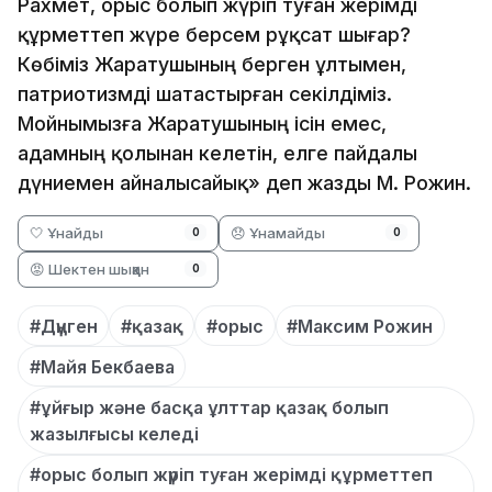
Рахмет, орыс болып жүріп туған жерімді
құрметтеп жүре берсем рұқсат шығар?
Көбіміз Жаратушының берген ұлтымен,
патриотизмді шатастырған секілдіміз.
Мойнымызға Жаратушының ісін емес,
адамның қолынан келетін, елге пайдалы
дүниемен айналысайық» деп жазды М. Рожин.
🤍 Ұнайды
😞 Ұнамайды
0
0
😡 Шектен шыққан
0
#Дүңген
#қазақ
#орыс
#Максим Рожин
#Майя Бекбаева
#ұйғыр және басқа ұлттар қазақ болып
жазылғысы келеді
#орыс болып жүріп туған жерімді құрметтеп