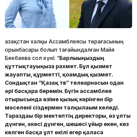
Қазақстан халқы Ассамблеясы төрағасының
орынбасары болып тағайындалған Майя
Бекбаева сол күні: “
Барлығыңыздың
құттықтауыңызға рахмет. Бұл қызмет
жауапты, құрметті, қоғамдық қызмет.
Сондықтан “Қазақ тв” телеарнасын одан
әрі басқара беремін. Бүгін ассамблея
отырысында өзіме қызық көрінген бір
мәселені сіздермен талқылағым келеді.
Тараздағы бір мектептің директоры, өз ұлты
дүнген, әкесі дүнген, шешесі ұйғыр екен, кез
келген басқа ұлт өкілі егер қаласа