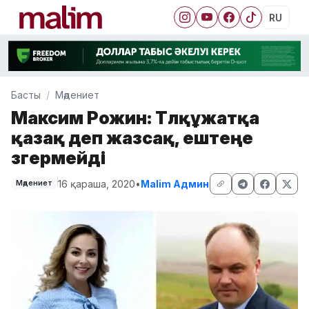
RU
Басты
Мәдениет
Максим Рожин: Төлқұжатқа
қазақ деп жазсақ, ештеңе
өзгермейді
16 қараша, 2020
•
Malim Админ
Мәдениет