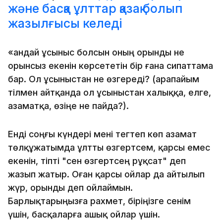
және басқа ұлттар қазақ болып
жазылғысы келеді
«Қандай ұсыныс болсын оның орынды не
орынсыз екенін көрсететін бір ғана сипаттама
бар. Ол ұсыныстан не өзгереді? (Қарапайым
тілмен айтқанда ол ұсыныстан халыққа, елге,
азаматқа, өзіңе не пайда?).
Енді соңғы күндері мені тегтеп көп азамат
төлқұжатымда ұлтты өзгертсем, қарсы емес
екенін, тіпті "сен өзгертсең рұқсат" деп
жазып жатыр. Оған қарсы ойлар да айтылып
жүр, орынды деп ойлаймын.
Барлықтарыңызға рахмет, біріңізге сенім
үшін, басқаларға ашық ойлар үшін.