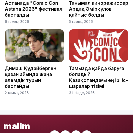
Астанада "Comic Con
Танымал кинорежиссер
Astana 2026" фестивалі
Ардақ Әмірқұлов
басталды
қайтыс болды
6 тамыз, 2026
5 тамыз, 2026
Димаш Құдайберген
Тамызда қайда баруға
қазан айында жаңа
болады?
әлемдік турын
Қазақстандағы ең ірі іс-
бастайды
шаралар тізімі
2 тамыз, 2026
31 шілде, 2026
malim