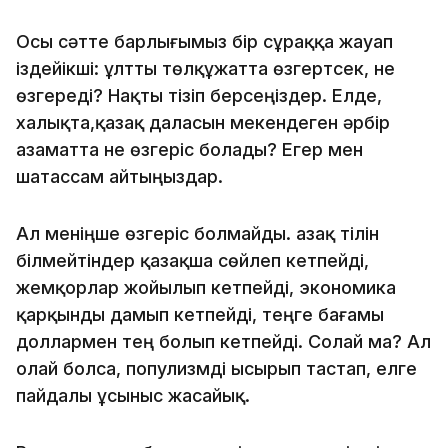
Осы сәтте барлығымыз бір сұраққа жауап
іздейікші: ұлтты төлқұжатта өзгертсек, не
өзгереді? Нақты тізіп берсеңіздер. Елде,
халықта,қазақ даласын мекендеген әрбір
азаматта не өзгеріс болады? Егер мен
шатассам айтыңыздар.
Ал меніңше өзгеріс болмайды. Қазақ тілін
білмейтіндер қазақша сөйлеп кетпейді,
жемқорлар жойылып кетпейді, экономика
қарқынды дамып кетпейді, теңге бағамы
доллармен тең болып кетпейді. Солай ма? Ал
олай болса, популизмді ысырып тастап, елге
пайдалы ұсыныс жасайық.