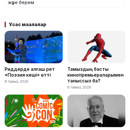
жүре берем
Ұқсас мақалалар
Риддерде алғаш рет
Тамыздың басты
«Поэзия кеші» өтті
кинопремьераларымен
таныссыз ба?
8 тамыз, 2026
6 тамыз, 2026