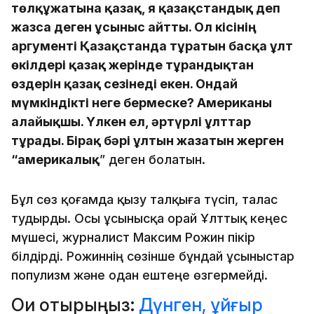
төлқұжатына қазақ, я қазақстандық деп
жазса деген ұсыныс айтты. Ол кісінің
аргументі Қазақстанда тұратын басқа ұлт
өкілдері қазақ жерінде тұрғандықтан
өздерін қазақ сезінеді екен. Ондай
мүмкіндікті неге бермеске? Американы
алайықшы. Үлкен ел, әртүрлі ұлттар
тұрады. Бірақ бәрі ұлтын жазатын жерген
“америкалық
” деген болатын.
Бұл сөз қоғамда қызу талқыға түсіп, талас
тудырды. Осы ұсынысқа орай Ұлттық кеңес
мүшесі, журналист Максим Рожин пікір
білдірді. Рожиннің сөзінше бұндай ұсыныстар
популизм және одан ештеңе өзгермейді.
Оқи отырыңыз:
Дүнген, ұйғыр