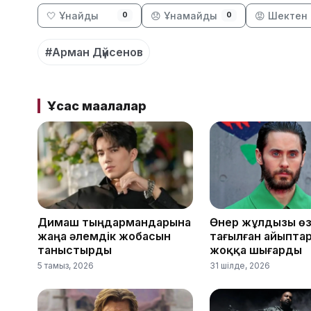
🤍 Ұнайды
😞 Ұнамайды
😡 Шектен 
0
0
#Арман Дүйсенов
Ұқсас мақалалар
Димаш тыңдармандарына
Өнер жұлдызы өз
жаңа әлемдік жобасын
тағылған айыпта
таныстырды
жоққа шығарды
5 тамыз, 2026
31 шілде, 2026