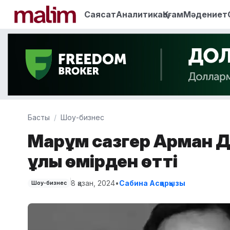
Саясат
Аналитика
Қоғам
Мәдениет
Басты
Шоу-бизнес
Марқұм сазгер Арман 
ұлы өмірден өтті
8 қазан, 2024
•
Сабина Асқарқызы
Шоу-бизнес