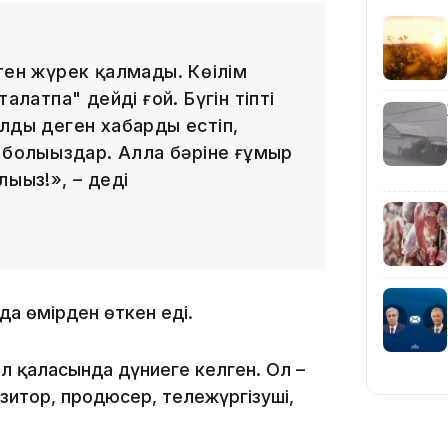
16:59
тен жүрек қалмады. Көңілім
алатпа" дейді ғой. Бүгін тіпті
лды деген хабарды естіп,
 болыңыздар. Алла бәріне ғұмыр
15:55
ыңыз!», – деді
да өмірден өткен еді.
 қаласында дүниеге келген. Ол –
14:26
позитор, продюсер, тележүргізуші,