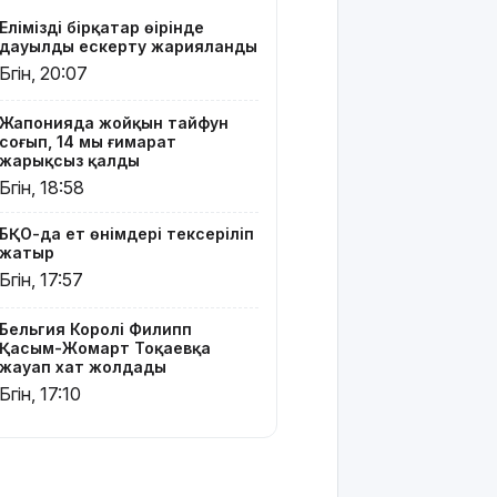
Жайықта
Еліміздің бірқатар өңірінде
ер адамды
дауылды ескерту жарияланды
ажалдан
Бүгін, 20:07
арашалады
Жапонияда жойқын тайфун
Жамбыл
соғып, 14 мың ғимарат
облысында
жарықсыз қалды
19 мың
Бүгін, 18:58
гектар
аумақта
БҚО-да ет өнімдері тексеріліп
қарасора
жатыр
өседі
Бүгін, 17:57
«Әділет»
партиясы:
Бельгия Королі Филипп
Қазақстан
Қасым-Жомарт Тоқаевқа
жауап хат жолдады
– зайырлы
мемлекет,
Бүгін, 17:10
ал «Заң
және
тәртіп»
қағидаты