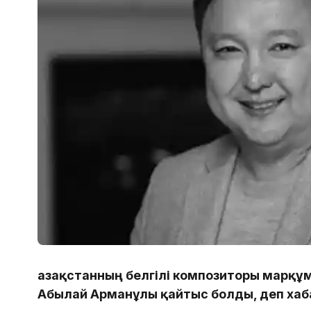
Қазақстанның белгілі композиторы марқұ
Абылай Арманұлы қайтыс болды, деп ха