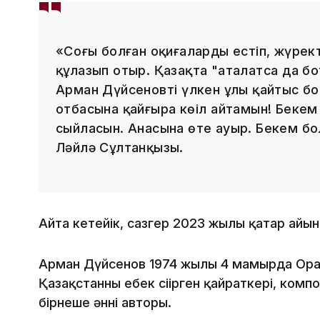
«Соңғы болған оқиғаларды естіп, жүрек
құлазып отыр. Қазақта "аталатсаң да бот
Арман Дүйсеновтің үлкен ұлы қайтыс бо
отбасына қайғыра көңіл айтамын! Бекем
сыйласын. Анасына өте ауыр. Бекем бол
Ләйлә Сұлтанқызы.
Айта кетейік, сазгер 2023 жылы қаңтар айын
Арман Дүйсенов 1974 жылы 4 мамырда Орал
Қазақстанның еңбек сіңірген қайраткері, ком
бірнеше әннің авторы.