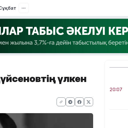
Сұқбат
Дүйсеновтің үлкен
20:07