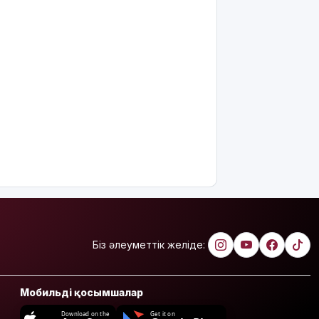
Риддерде
алғаш рет
«Поэзия
кеші» өтті
"Қорғансыз
күндерім
көп
болды":
Дариға
Бадықова
елге
айтпаған
құпиясын
жайып
салды
Біз әлеуметтік желіде:
TikTok-тағы
тікелей
эфирі үшін
Мобильді қосымшалар
Тараз
тұрғыны 5
Download on the
Get it on