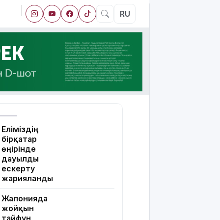
RU
Еліміздің
бірқатар
өңірінде
дауылды
ескерту
жарияланды
Жапонияда
жойқын
тайфун