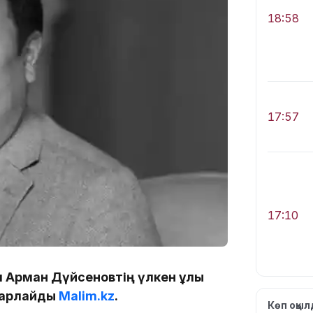
18:58
17:57
17:10
м Арман Дүйсеновтің үлкен ұлы
барлайды
Malim.kz
.
Көп оқы