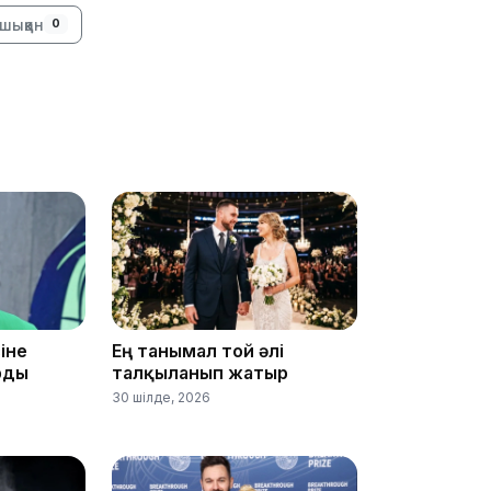
шыққан
0
13:39
іне
Ең танымал той әлі
рды
талқыланып жатыр
13:00
30 шілде, 2026