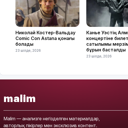
Николай Костер-Вальдау
Канье Уэстің Ал
Comic Con Astana қонағы
концертіне биле
болады
сатылымы мерзі
бұрын басталды
23 шілде, 2026
23 шілде, 2026
malim
Malim — анализге негізделген материалдар,
авторлық пікірлер мен эксклюзив контент.