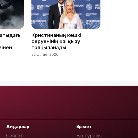
12:40
матыдағы
Кристинаның кешкі
т
серуенінің өзі қызу
мінен
талқыланады
22 шілде, 2026
12:13
Айдарлар
Қызмет
11:54
Саясат
Біз туралы