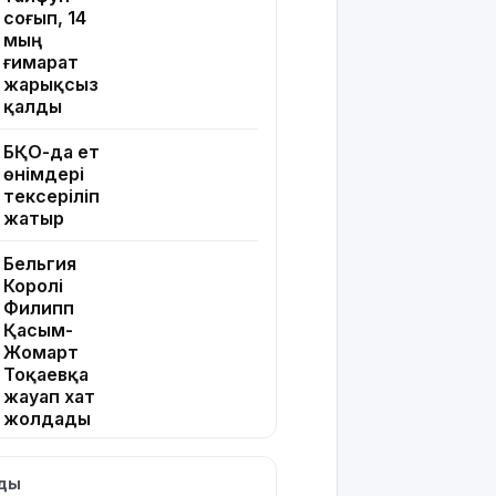
соғып, 14
мың
ғимарат
жарықсыз
қалды
БҚО-да ет
өнімдері
тексеріліп
жатыр
Бельгия
Королі
Филипп
Қасым-
Жомарт
Тоқаевқа
жауап хат
жолдады
БҚО-да
лды
құтқарушылар