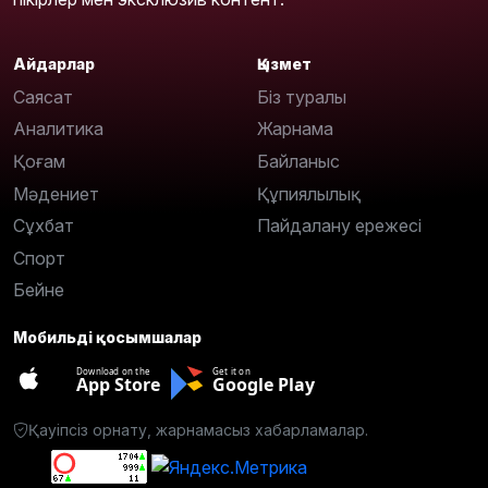
Айдарлар
Қызмет
Саясат
Біз туралы
Аналитика
Жарнама
Қоғам
Байланыс
Мәдениет
Құпиялылық
Сұхбат
Пайдалану ережесі
Спорт
Бейне
Мобильді қосымшалар
Download on the
Get it on
App Store
Google Play
Қауіпсіз орнату, жарнамасыз хабарламалар.