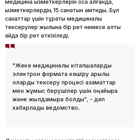
медицина қызметкерлерін қоса алғанда,
қызметкерлердің 15 санатын қамтиды. Бұл
санаттар үшін тұрақты медициналық
тексерулер жылына бір рет немесе алты
айда бір рет өткізіледі.
"Жеке медициналық кітапшаларды
электрон форматқа көшіру арқылы
оларды тексеру процесі азаматтар
мен жұмыс берушілер үшін оңайырақ
және жылдамырақ болды", - деп
хабарлады ведомство.