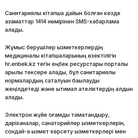
Санитариялық кітапша дайын болған кезде
азаматтар 1414 нөмірінен SMS-хабарлама
алады.
Жұмыс берушілер қызметкерлердің
медициналық кітапшаларының өзектілігін
hr.enbek.kz тегін еңбек ресурстары порталы
арқылы тексере алады, бұл санитариялық
нормалардың сақталуын бақылауды
жеңілдетеді және ықтимал қателіктердің алдын
алады.
Электрон жүйе қоғамдық тамақтандыру,
дәріханалар, санаторийлер қызметкерлерін,
сондай-ақ қызмет көрсету қызметкерлері мен