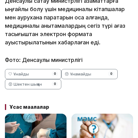
Денсаулық сақтау министрлігі азаматтарға
ыңғайлы болу үшін медициналық кітапшалар
мен аурухана парақтарын қоса алғанда,
медициналық анықтамалардың сегіз түрі қағаз
тасығыштан электрон форматқа
ауыстырылатынын хабарлаған еді.
Фото: Денсаулық министрлігі
🤍 Ұнайды
😞 Ұнамайды
0
0
😡 Шектен шыққан
0
Ұқсас мақалалар