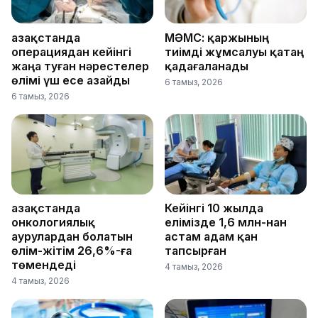
Қазақстанда
МӘМС: қаржының
операциядан кейінгі
тиімді жұмсалуы қатаң
жаңа туған нәрестелер
қадағаланады
өлімі үш есе азайды
6 тамыз, 2026
6 тамыз, 2026
Қазақстанда
Кейінгі 10 жылда
онкологиялық
елімізде 1,6 млн-нан
аурулардан болатын
астам адам қан
өлім-жітім 26,6%-ға
тапсырған
төмендеді
4 тамыз, 2026
4 тамыз, 2026