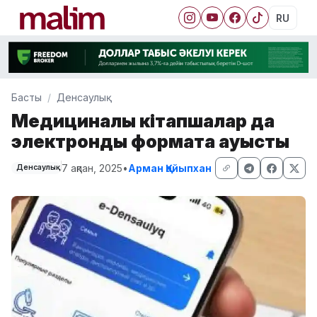
RU
Басты
Денсаулық
Медициналық кітапшалар да
электронды форматқа ауысты
7 ақпан, 2025
•
Арман Қайыпхан
Денсаулық