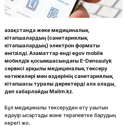
Қазақстанда жеке медициналық
кітапшалардың (санитариялық
кітапшалардың) электрон форматы
енгізілді. Азаматтар енді egov mobile
мобилдік қосымшасындағы E-Densaulyk
сервисі арқылы медициналық тексеру
нәтижелері мен өздерінің санитариялық
кітапшасы туралы деректерді ала алады,
деп хабарлайды Malim.kz.
Бұл медициналық тексеруден өту уақытын
едәуір қысқартады және терапевтке барудың
керегі жоқ.