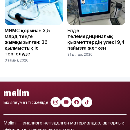
МӘМС қорынан 3,5
Елде
млрд теңге
телемедициналық
жымқырылған: 36
қызметтердің үлесі 9,4
қылмыстық іс
пайызға жеткен
тергелуде
31 шілде, 2026
3 тамыз, 2026
malim
Біз әлеуметтік желіде:
Malim — анализге негізделген материалдар, авторлық
пікірлер мен эксклюзив контент.