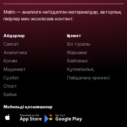
Malim — анализге негізделген материалдар, авторлық
пікірлер мен эксклюзив контент.
Айдарлар
Қызмет
Саясат
Біз туралы
Аналитика
Жарнама
Қоғам
Байланыс
Мәдениет
Құпиялылық
Сұхбат
Пайдалану ережесі
Спорт
Бейне
Мобильді қосымшалар
Download on the
Get it on
App Store
Google Play