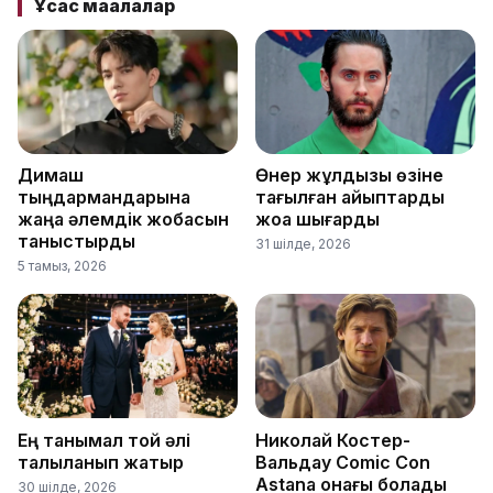
Ұқсас мақалалар
Димаш
Өнер жұлдызы өзіне
тыңдармандарына
тағылған айыптарды
жаңа әлемдік жобасын
жоққа шығарды
таныстырды
31 шілде, 2026
5 тамыз, 2026
Ең танымал той әлі
Николай Костер-
талқыланып жатыр
Вальдау Comic Con
Astana қонағы болады
30 шілде, 2026