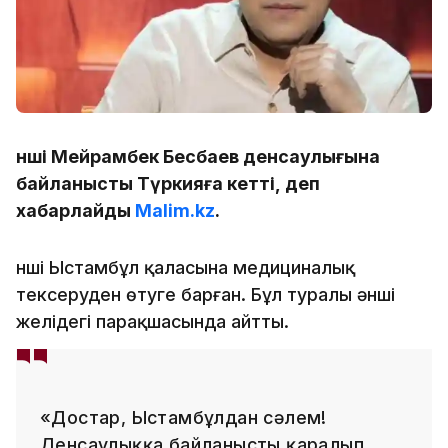
Әнші Мейрамбек Бесбаев денсаулығына
байланысты Түркияға кетті, деп
хабарлайды
Malim.kz
.
Әнші Ыстамбұл қаласына медициналық
тексеруден өтуге барған. Бұл туралы әнші
желідегі парақшасында айтты.
«Достар, Ыстамбұлдан сәлем!
Денсаулыққа байланысты қаралып