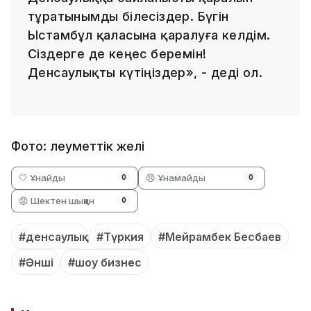
тұратынымды білесіздер. Бүгін
Ыстамбұл қаласына қаралуға келдім.
Сіздерге де кеңес беремін!
Денсаулықты күтіңіздер», - деді ол.
Фото: Әлеуметтік желі
🤍 Ұнайды
😞 Ұнамайды
0
0
😡 Шектен шыққан
0
#денсаулық
#Түркия
#Мейрамбек Бесбаев
#Әнші
#шоу бизнес