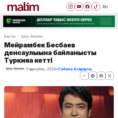
RU
Басты
Шоу-бизнес
Мейрамбек Бесбаев
денсаулығына байланысты
Түркияға кетті
3 қыркүйек, 2024
•
Сабина Асқарқызы
Шоу-бизнес