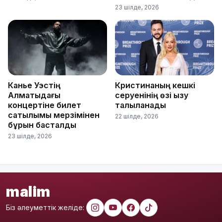
23 шілде, 2026
Канье Уэстің
Кристинаның кешкі
Алматыдағы
серуенінің өзі қызу
концертіне билет
талқыланады
сатылымы мерзімінен
22 шілде, 2026
бұрын басталды
23 шілде, 2026
malim
Біз әлеуметтік желіде: