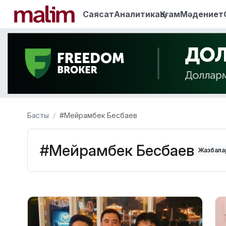
Саясат
Аналитика
Қоғам
Мәдениет
Басты
#Мейрамбек Бесбаев
#Мейрамбек Бесбаев
Жазбалар