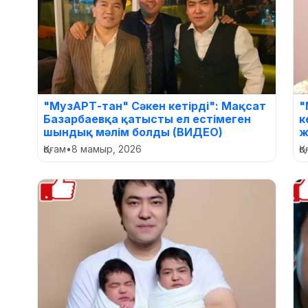
"МузАРТ-тан" Сәкен кетірді": Мақсат
"
Базарбаевқа қатысты ел естімеген
к
шындық мәлім болды (ВИДЕО)
ж
Қоғам
•
8 мамыр, 2026
Қ