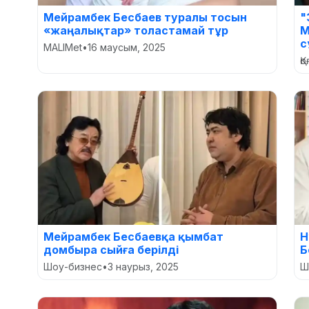
Мейрамбек Бесбаев туралы тосын
"
«жаңалықтар» толастамай тұр
М
с
MALIMet
•
16 маусым, 2025
Қ
Мейрамбек Бесбаевқа қымбат
Н
домбыра сыйға берілді
Б
Шоу-бизнес
•
3 наурыз, 2025
Ш