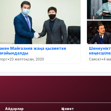
әкен Майғазиев жаңа қызметке
Шенеунікт
ағайындалды
кеңесшіле
порт
•
23 желтоқсан, 2020
Саясат
•
4 м
Айдарлар
Қызмет