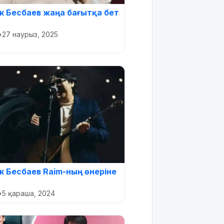
 Бесбаев жаңа бағытқа бет
•
27 наурыз, 2025
 Бесбаев Raim-ның өнеріне
•
5 қараша, 2024