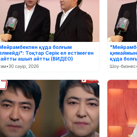
Мейрамбекпен құда болғым
"Мейрамб
елмейді": Тоқтар Серік ел естімеген
қимаймын"
айтты ашып айтты (ВИДЕО)
құда болғ
оғам
•
30 сәуір, 2026
Шоу-бизнес