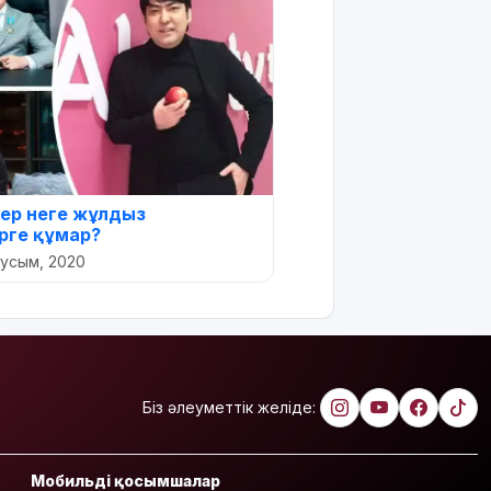
ер неге жұлдыз
рге құмар?
аусым, 2020
Біз әлеуметтік желіде:
Мобильді қосымшалар