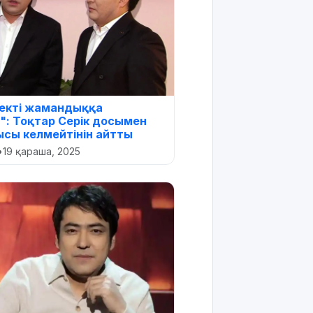
екті жамандыққа
: Тоқтар Серік досымен
ысы келмейтінін айтты
•
19 қараша, 2025