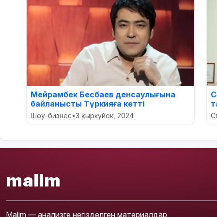
Мейрамбек Бесбаев денсаулығына
С
байланысты Түркияға кетті
т
Шоу-бизнес
•
3 қыркүйек, 2024
С
malim
Malim — анализге негізделген материалдар,