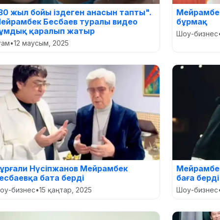
30 жыл бойы іздеген анасын тапты".
Мейрамбек
ейрамбек Бесбаев туралы видео
бұрмақ
ұмдық қаралып жатыр
Шоу-бизнес
оғам
•
12 маусым, 2025
ұрғали Нүсіпжанов Мейрамбек
Мейрамбек
есбаевқа бата берді
баға берді
оу-бизнес
•
15 қаңтар, 2025
Шоу-бизнес