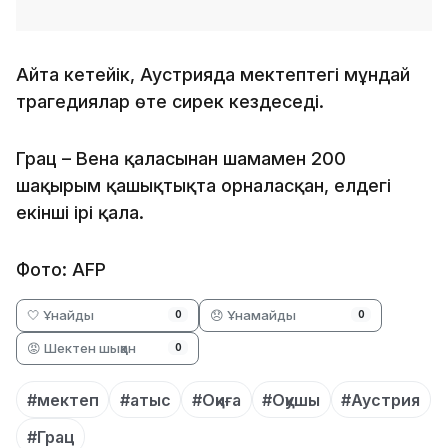
Айта кетейік, Аустрияда мектептегі мұндай
трагедиялар өте сирек кездеседі.
Грац – Вена қаласынан шамамен 200
шақырым қашықтықта орналасқан, елдегі
екінші ірі қала.
Фото: AFP
🤍 Ұнайды
😞 Ұнамайды
0
0
😡 Шектен шыққан
0
#мектеп
#атыс
#Оқиға
#Оқушы
#Аустрия
#Грац