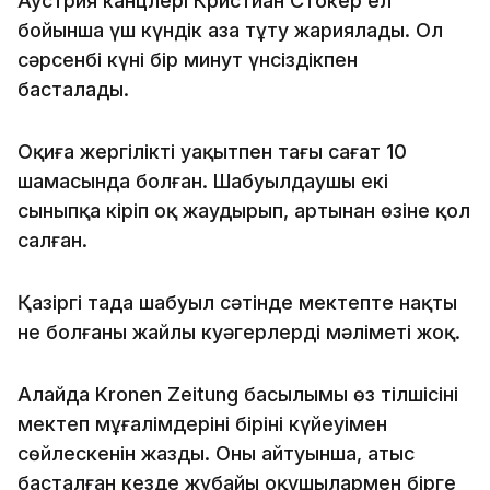
Аустрия канцлері Кристиан Стокер ел
бойынша үш күндік аза тұту жариялады. Ол
сәрсенбі күні бір минут үнсіздікпен
басталады.
Оқиға жергілікті уақытпен таңғы сағат 10
шамасында болған. Шабуылдаушы екі
сыныпқа кіріп оқ жаудырып, артынан өзіне қол
салған.
Қазіргі таңда шабуыл сәтінде мектепте нақты
не болғаны жайлы куәгерлердің мәліметі жоқ.
Алайда Kronen Zeitung басылымы өз тілшісінің
мектеп мұғалімдерінің бірінің күйеуімен
сөйлескенін жазды. Оның айтуынша, атыс
басталған кезде жұбайы оқушылармен бірге