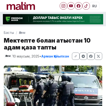
RU
Басты
Әлем
Мектепте болған атыстан 10
адам қаза тапты
10 маусым, 2025
•
Арман Қайыпхан
Әлем