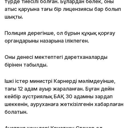
түрде тиесілі болған. Бұлардан бөлек, оның
атыс қаруына тағы бір лицензиясы бар болып
шықты.
Полиция дерегінше, ол бұрын құқық қорғау
органдарының назарына ілікпеген.
Оның денесі мектептегі дәретханалардың
бірінен табылды.
Ішкі істер министрі Карнердің мәлімдеуінше,
тағы 12 адам ауыр жараланған. Бұған дейін
кейбір аустриялық БАҚ 30 адамның зардап
шеккенін, ауруханаға жеткізілгенін хабарлаған
болатын.