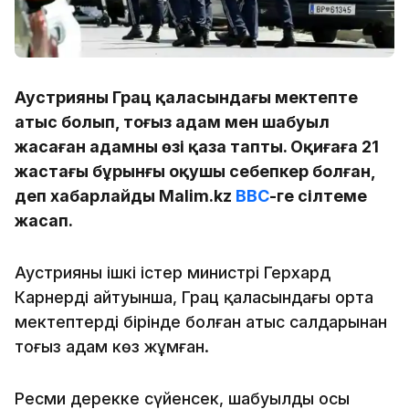
Аустрияның Грац қаласындағы мектепте
атыс болып, тоғыз адам мен шабуыл
жасаған адамның өзі қаза тапты. Оқиғаға 21
жастағы бұрынғы оқушы себепкер болған,
деп хабарлайды Malim.kz
ВВС
-ге сілтеме
жасап.
Аустрияның ішкі істер министрі Герхард
Карнердің айтуынша, Грац қаласындағы орта
мектептердің бірінде болған атыс салдарынан
тоғыз адам көз жұмған.
Ресми дерекке сүйенсек, шабуылды осы