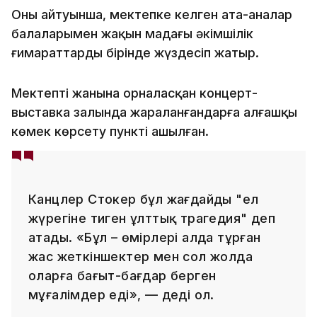
Оның айтуынша, мектепке келген ата-аналар
балаларымен жақын маңдағы әкімшілік
ғимараттардың бірінде жүздесіп жатыр.
Мектептің жанына орналасқан концерт-
выставка залында жараланғандарға алғашқы
көмек көрсету пункті ашылған.
Канцлер Стокер бұл жағдайды "ел
жүрегіне тиген ұлттық трагедия" деп
атады. «Бұл – өмірлері алда тұрған
жас жеткіншектер мен сол жолда
оларға бағыт-бағдар берген
мұғалімдер еді», — деді ол.