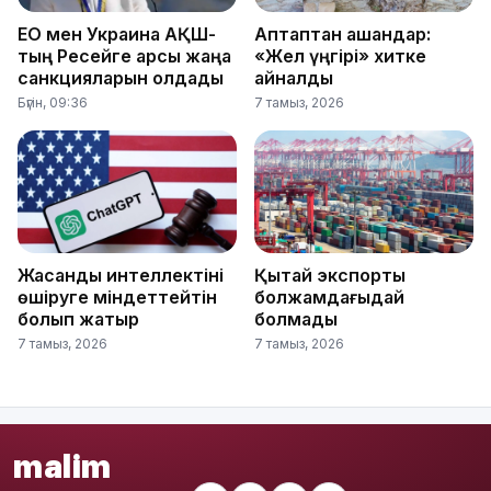
ЕО мен Украина АҚШ-
Аптаптан қашқандар:
тың Ресейге қарсы жаңа
«Жел үңгірі» хитке
санкцияларын қолдады
айналды
Бүгін, 09:36
7 тамыз, 2026
Жасанды интеллектіні
Қытай экспорты
өшіруге міндеттейтін
болжамдағыдай
болып жатыр
болмады
7 тамыз, 2026
7 тамыз, 2026
malim