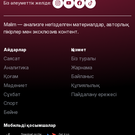
Біз әлеуметтік желіде:
Malim — анализге негізделген материалдар, авторлық
пікірлер мен эксклюзив контент.
Айдарлар
Қызмет
Саясат
Біз туралы
Аналитика
Жарнама
Қоғам
Байланыс
Мәдениет
Құпиялылық
Сұхбат
Пайдалану ережесі
Спорт
Бейне
Мобильді қосымшалар
Download on the
Get it on