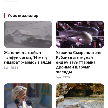
Ұқсас мақалалар
Жапонияда жойқын
Украина Сызрань және
тайфун соғып, 14 мың
Кубаньдағы мұнай
ғимарат жарықсыз қалды
өңдеу зауыттарына
дронмен шабуыл
Бүгін, 18:58
жасады
Бүгін, 13:39