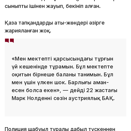
сыныпты ішінен жауып, бекініп алған.
Қаза тапқандардың аты-жөндері әзірге
жарияланған жоқ.
«Мен мектептің қарсысындағы тұрғын
үй кешенінде тұрамын. Бұл мектепте
оқитын бірнеше баланы танимын. Бұл
мен үшін үлкен шок. Барлығы аман-
есен болса екен», — дейді 22 жастағы
Марк Нолденнің сөзін аустриялық БАҚ.
Полиция шабуыл туралы дабыл түскеннен