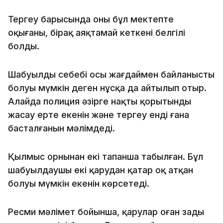
Тергеу барысында оның бұл мектепте
оқығаны, бірақ аяқтамай кеткені белгілі
болды.
Шабуылдың себебі осы жағдаймен байланысты
болуы мүмкін деген нұсқа да айтылып отыр.
Алайда полиция әзірге нақты қорытынды
жасау ерте екенін және тергеу енді ғана
басталғанын мәлімдеді.
Қылмыс орнынан екі тапанша табылған. Бұл
шабуылдаушы екі қарудан қатар оқ атқан
болуы мүмкін екенін көрсетеді.
Ресми мәлімет бойынша, қарулар оған заңды