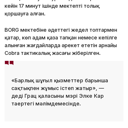
кейін 17 минут ішінде мектепті толық
қоршауға алған.
BORG мектебіне әдеттегі жедел топтармен
қатар, көп адам қаза тапқан немесе кепілге
алынған жағдайларда әрекет ететін арнайы
Cobra тактикалық жасағы жіберілген.
«Барлық шұғыл қызметтер барынша
сақтықпен жұмыс істеп жатыр», —
деді Грац қаласының мэрі Элке Кар
таңертеңгі мәлімдемесінде.