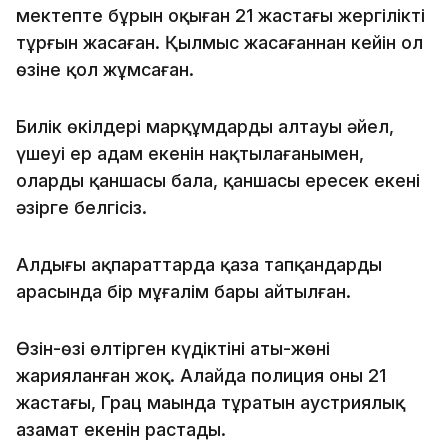
мектепте бұрын оқыған 21 жастағы жергілікті
тұрғын жасаған. Қылмыс жасағаннан кейін ол
өзіне қол жұмсаған.
Билік өкілдері марқұмдардың алтауы әйел,
үшеуі ер адам екенін нақтылағанымен,
олардың қаншасы бала, қаншасы ересек екені
әзірге белгісіз.
Алдыңғы ақпараттарда қаза тапқандардың
арасында бір мұғалім бары айтылған.
Өзін-өзі өлтірген күдіктінің аты-жөні
жарияланған жоқ. Алайда полиция оның 21
жастағы, Грац маңында тұратын аустриялық
азамат екенін растады.