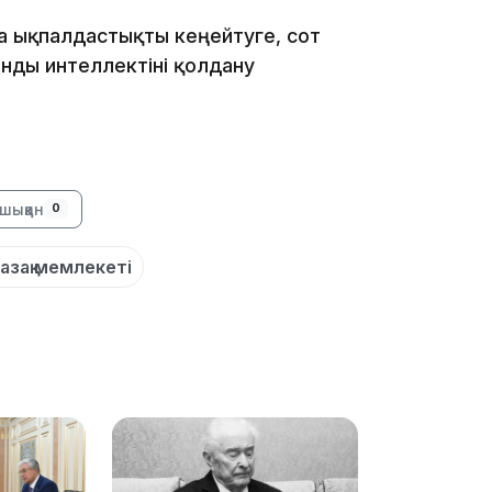
а ықпалдастықты кеңейтуге, сот
нды интеллектіні қолдану
18:41
шыққан
0
азақ мемлекеті
18:40
18:35