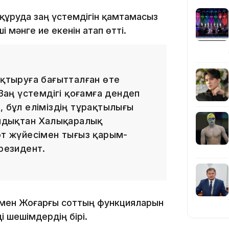
ұруда заң үстемдігін қамтамасыз
мәнге ие екенін атап өтті.
ықтыруға бағытталған өте
20:16
аң үстемдігі қоғамға дендеп
, бұл еліміздің тұрақтылығы
Сондықтан Халықаралық
от жүйесімен тығыз қарым-
Президент.
19:21
і мен Жоғарғы соттың функцияларын
і шешімдердің бірі.