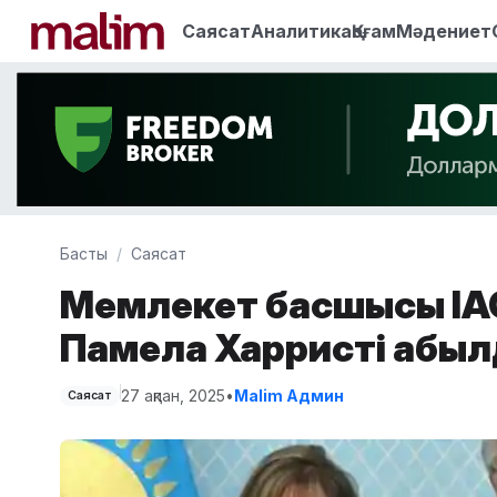
Саясат
Аналитика
Қоғам
Мәдениет
Басты
Саясат
Мемлекет басшысы IА
Памела Харристі қабы
27 ақпан, 2025
•
Malim Админ
Саясат