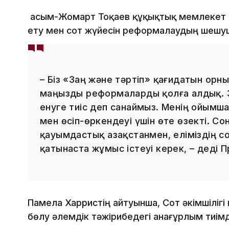
Қасым-Жомарт Тоқаев құқықтық мемлекет қ
ету мен сот жүйесін реформалаудың шешуші 
– Біз «Заң және тәртіп» қағидатын орн
маңызды реформаларды қолға алдық. З
енуге тиіс деп санаймыз. Менің ойымша
мен өсіп-өркендеуі үшін өте өзекті. 
қауымдастық Қазақстанмен, еліміздің с
қатынаста жұмыс істеуі керек, – деді 
Памела Харристің айтуынша, Сот әкімшіліг
бөлу әлемдік тәжірибедегі анағұрлым тиімд