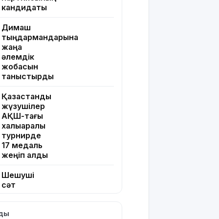
кандидаты
Димаш
тыңдармандарына
жаңа
әлемдік
жобасын
таныстырды
Қазақстандық
жүзушілер
АҚШ-тағы
халықаралық
турнирде
17 медаль
жеңіп алды
Шешуші
сәт
жақындады:
Грант
лды
иегерлерінің