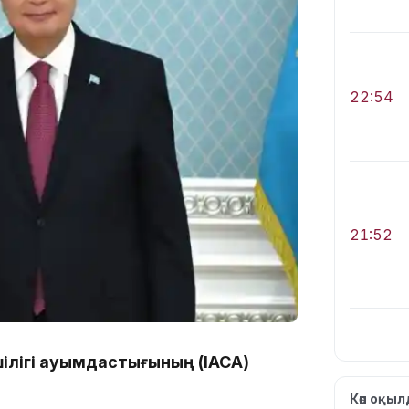
22:54
21:52
ілігі қауымдастығының (IАСА)
21:30
Көп оқы