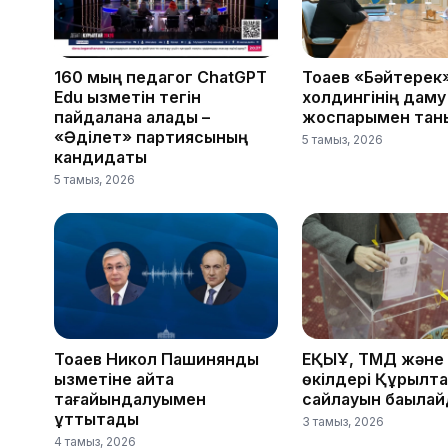
160 мың педагог ChatGPT
Тоқаев «Бәйтерек
Edu қызметін тегін
холдингінің даму
пайдалана алады –
жоспарымен тан
«Әділет» партиясының
5 тамыз, 2026
кандидаты
5 тамыз, 2026
Тоқаев Никол Пашинянды
ЕҚЫҰ, ТМД және
қызметіне қайта
өкілдері Құрылт
тағайындалуымен
сайлауын бақыла
құттықтады
3 тамыз, 2026
4 тамыз, 2026