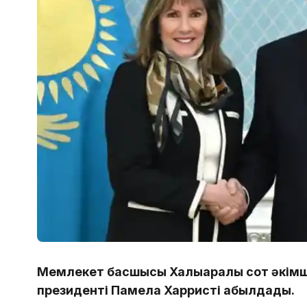
Мемлекет басшысы Халықаралық сот әкімш
президенті Памела Харристі қабылдады.