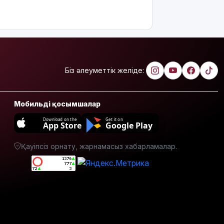
полицей
өртеніп
жатқан
үйден
адамдарды
аман алып
шықты
Біз әлеуметтік желіде:
Бейнебақылау
камераларына
Мобильді қосымшалар
қойылатын
талаптар
Download on the
Get it on
App Store
Google Play
өзгереді
Қауіпсіз орнату, жарнамасыз хабарламалар.
Доллар
құны 470
теңгеден
төмен
түсті
Тоқаев
«Бәйтерек»