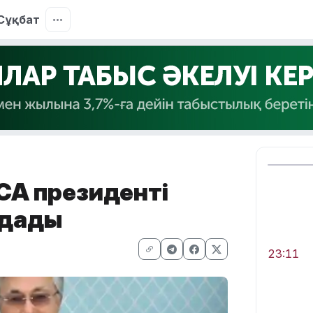
Сұқбат
СА президенті
лдады
23:11