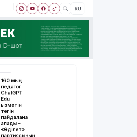
RU
160 мың
педагог
ChatGPT
Edu
қызметін
тегін
пайдалана
алады –
«Әділет»
партиясының