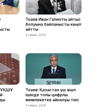
»
Тоқаев Иван Гапичтің қайтыс
болуына байланысты көңіл
ысты
айтты
4 тамыз, 2026
18:25
18:10
 ҰҚШҰ
Тоқаев: Қазақстан үш жыл
ай
ішінде толық цифрлық
йды
мемлекетке айналуы тиіс
3 тамыз, 2026