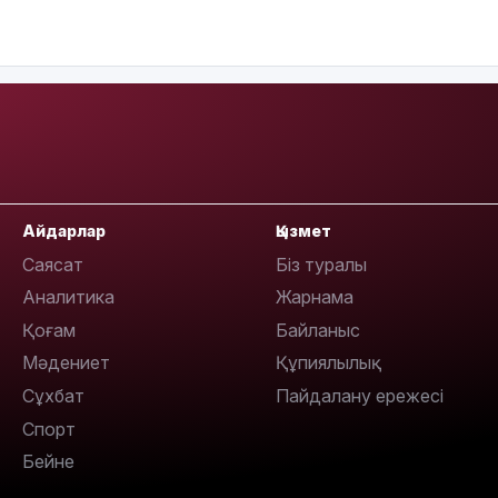
18:00
Айдарлар
Қызмет
17:47
Саясат
Біз туралы
Аналитика
Жарнама
Қоғам
Байланыс
Мәдениет
Құпиялылық
17:30
Сұхбат
Пайдалану ережесі
Спорт
Бейне