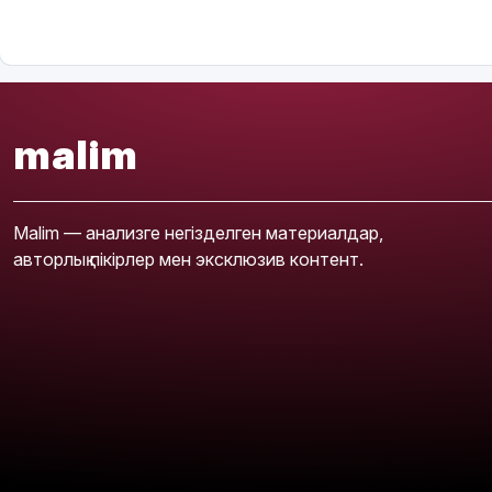
malim
Malim — анализге негізделген материалдар,
авторлық пікірлер мен эксклюзив контент.