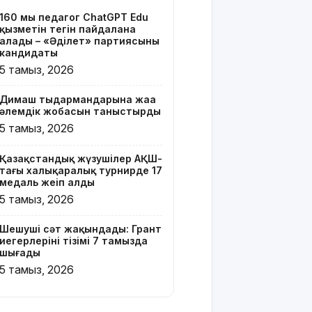
тізімі 7
160 мың педагог ChatGPT Edu
тамызда
қызметін тегін пайдалана
шығады
алады – «Әділет» партиясының
кандидаты
2 млрд
5 тамыз, 2026
теңгенің
несиелік
Димаш тыңдармандарына жаңа
алаяқтығы:
әлемдік жобасын таныстырды
21 адамға
5 тамыз, 2026
түрме
жазасы
Қазақстандық жүзушілер АҚШ-
кесілді
тағы халықаралық турнирде 17
медаль жеңіп алды
Білім беру
5 тамыз, 2026
ұйымдарының
жаңа оқу
Шешуші сәт жақындады: Грант
жылы мен
иегерлерінің тізімі 7 тамызда
жылыту
шығады
маусымына
5 тамыз, 2026
дайындығы
ШҚО
әкімінің