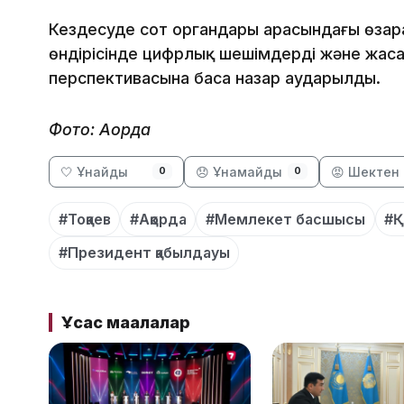
Кездесуде сот органдары арасындағы өзар
өндірісінде цифрлық шешімдерді және жаса
перспективасына баса назар аударылды.
Фото: Ақорда
🤍 Ұнайды
😞 Ұнамайды
😡 Шектен 
0
0
#Тоқаев
#Ақорда
#Мемлекет басшысы
#Қ
#Президент қабылдауы
Ұқсас мақалалар