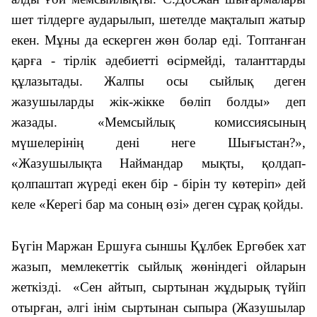
шет тілдерге аударылып, шетелде мақталып жатыр
екен. Мұны да ескерген жөн болар еді. Топтанған
қарға - тірлік әдебиетті өсірмейді, таланттарды
құлазытады. Жалпы осы сыйлық деген
жазушыларды жік-жікке бөліп болды» деп
жазады. «Мемсыйлық комиссиясының
мүшелерінің дені неге Шығыстан?»,
«Жазушылықта Наймандар мықты, қолдап-
қолпаштап жүреді екен бір - бірін ту көтеріп» дей
келе «Керегі бар ма соның өзі» деген сұрақ қойды.
Бүгін Маржан Ершуға сыншы Құлбек Ергөбек хат
жазып, мемлекеттік сыйлық жөніндегі ойларын
жеткізді. «
Сен айтып, сыртынан жұдырық түйіп
отырған, әлгі інім сыртынан сыпыра (Жазушылар