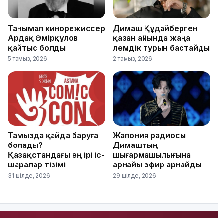
Танымал кинорежиссер
Димаш Құдайберген
Ардақ Әмірқұлов
қазан айында жаңа
қайтыс болды
әлемдік турын бастайды
5 тамыз, 2026
2 тамыз, 2026
Тамызда қайда баруға
Жапония радиосы
болады?
Димаштың
Қазақстандағы ең ірі іс-
шығармашылығына
шаралар тізімі
арнайы эфир арнайды
31 шілде, 2026
29 шілде, 2026