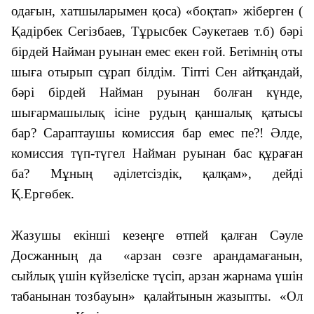
одағын, хатшыларымен қоса) «боқтап» жіберген (
Қадірбек Сегізбаев, Тұрысбек Сәукетаев т.б) бәрі
бірдей Найман руынан емес екен ғой. Бетімнің оты
шыға отырып сұрап білдім. Тіпті Сен айтқандай,
бәрі бірдей Найман руынан болған күнде,
шығармашылық ісіне рудың қаншалық қатысы
бар?
Сараптаушы комиссия бар емес пе?! Әлде,
комиссия түп-түгел Найман руынан бас құраған
ба? Мұның әділетсіздік, қалқам
», дейді
Қ.Ергөбек.
Жазушы екінші кезеңге өтпей қалған Сәуле
Досжанның да «арзан сөзге арандамағанын,
сыйлық үшін күйзеліске түсіп, арзан жарнама үшін
табанынан тозбауын» қалайтынын жазыпты. «Ол