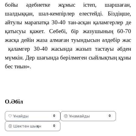
бойы әдебиетке жұмыс істеп, шаршаған,
шалдыққан, шал-кемпірлер елестейді. Біздіңше,
айтулы марапатқа 30-40 тан-асқан қаламгерлер де
қатысуы қажет. Себебі, бір жазушының 60-70
жасқа дейін жаза алмаған туындысын әлдебір жас
қаламгер 30-40 жасында жазып тастауы әбден
мүмкін. Дер шағында берілмеген сыйлықтың құны
бес тиын».
О.Әбіл
🤍 Ұнайды
😞 Ұнамайды
0
0
😡 Шектен шыққан
0