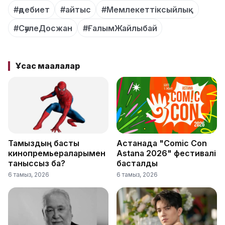
#әдебиет
#айтыс
#Мемлекеттіксыйлық
#СәулеДосжан
#ҒалымЖайлыбай
Ұқсас мақалалар
Тамыздың басты
Астанада "Comic Con
кинопремьераларымен
Astana 2026" фестивалі
таныссыз ба?
басталды
6 тамыз, 2026
6 тамыз, 2026