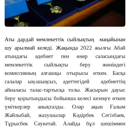
Аты дардай мемлекеттік сыйлықтың маңайынан
шу арылмай келеді. Жақында
2022 жылғы Абай
атындағы әдебиет пен өнер саласындағы
мемлекеттік сыйлықты беру жөніндегі
комиссияның алғашқы отырысы өткен. Басқа
салалар ың-шыңсыз, әдеттегідей әдебиеттің
айналасы талас-тартысқа толы. Жасырын дауыс
беру қорытындысы бойынша келесі кезеңге өткен
үміткерлер анықталды. Олар ақын Ғалым
Жайлыбай, жазушылар Кәдірбек Сегізбаев,
Тұрысбек Сәукетай. Алайда бұл шешіммен