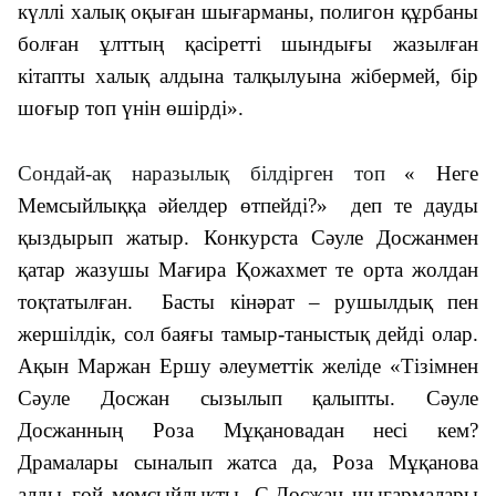
күллі халық оқыған шығарманы, полигон құрбаны
болған ұлттың қасіретті шындығы жазылған
кітапты халық алдына талқылуына жібермей, бір
шоғыр топ үнін өшірді».
Сондай-ақ наразылық білдірген топ
« Неге
Мемсыйлыққа әйелдер өтпейді?» деп те дауды
қыздырып жатыр. Конкурста Сәуле Досжанмен
қатар жазушы Мағира Қожахмет те орта жолдан
тоқтатылған. Басты кінәрат – рушылдық пен
жершілдік, сол баяғы тамыр-таныстық дейді олар.
Ақын Маржан Ершу әлеуметтік желіде «Тізімнен
Сәуле Досжан сызылып қалыпты. Сәуле
Досжанның Роза Мұқановадан несі кем?
Драмалары сыналып жатса да, Роза Мұқанова
алды ғой мемсыйлықты. С.Досжан шығармалары