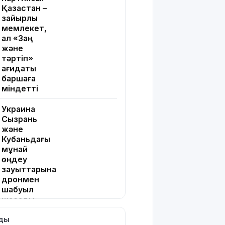
Қазақстан –
зайырлы
мемлекет,
ал «Заң
және
тәртіп»
қағидаты
баршаға
міндетті
Украина
Сызрань
және
Кубаньдағы
мұнай
өңдеу
зауыттарына
дронмен
шабуыл
жасады
лды
Қызылордада