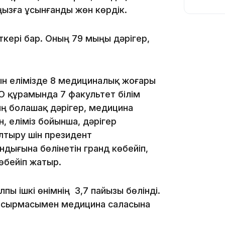
ңызға ұсынғанды жөн көрдік.
кері бар. Оның 79 мыңы дәрігер,
11:54
н елімізде 8 медициналық жоғары
ОО құрамында 7 факультет білім
мың болашақ дәрігер, медицина
, еліміз бойынша, дәрігер
тыру үшін президент
ығына бөлінетін гранд көбейіп,
10:56
көбейіп жатыр.
ы ішкі өнімнің 3,7 пайызы бөлінді.
апсырмасымен медицина саласына