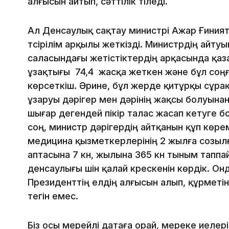
алғысын айтып, сәттілік тіледі.
Ал Денсаулық сақтау министрі Ажар Ғиният
түсірілім арқылы жеткізді. Министрдің айт
саласындағы жетістіктердің арқасында қаз
ұзақтығы 74,4 жасқа жеткен және бұл соңғ
көрсеткіш. Әрине, бұл жерде қитұрқы сұрақ
ұзаруы дәрігер мен дәрінің жақсы болуынан
шығар дегендей пікір талас жасап кетуге бо
соң, министр дәрігердің айтқанын құп көремі
медицина қызметкерлерінің 2 жылға созылға
аптасына 7 күн, жылына 365 күн тыным тапп
денсаулығы үшін қалай күрескенін көрдік. Он
Президенттің елдің алғысын алып, құрметі
тегін емес.
Біз осы мерейлі датаға орай, мереке иеле