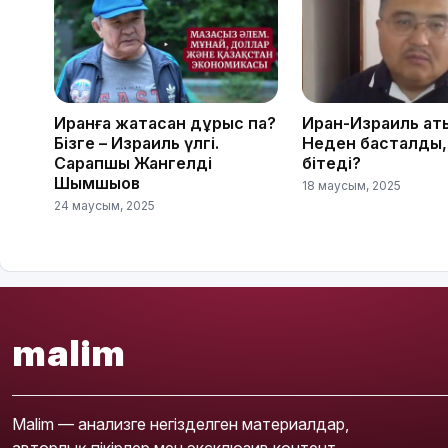
Иранға жақтасқан дұрыс па?
Иран-Израиль қақт
Бізге – Израиль үлгі.
Неден басталды,
Сарапшы Жангелді
бітеді?
Шымшықов
18 маусым, 2025
24 маусым, 2025
malim
Malim — анализге негізделген материалдар,
авторлық пікірлер мен эксклюзив контент.