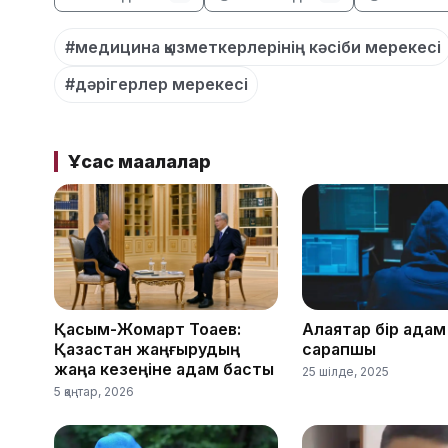
#медицина қызметкерлерінің кәсіби мерекесі
#дәрігерлер мерекесі
Ұқсас мақалалар
Қасым-Жомарт Тоқаев:
Алаяқтар бір қадам
Қазақстан жаңғырудың
сарапшы
жаңа кезеңіне қадам басты
25 шілде, 2025
5 қаңтар, 2026