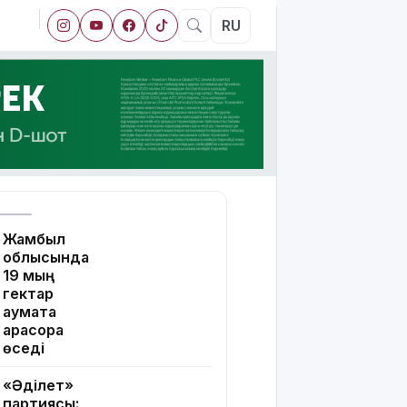
RU
Жамбыл
облысында
19 мың
гектар
аумақта
қарасора
өседі
«Әділет»
партиясы: