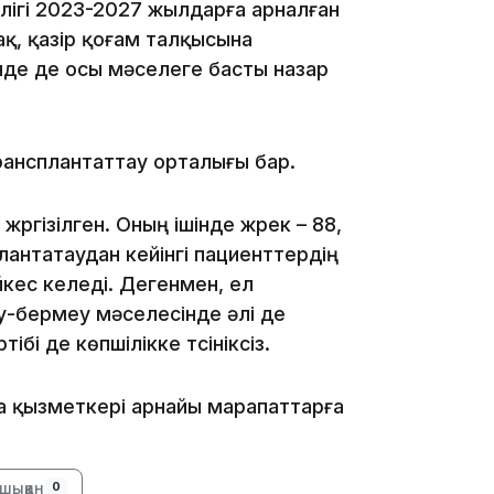
рлігі 2023-2027 жылдарға арналған
қ, қазір қоғам талқысына
нде де осы мәселеге басты назар
21:00
рансплантаттау орталығы бар.
ргізілген. Оның ішінде жүрек – 88,
сплантатаудан кейінгі пациенттердің
йкес келеді. Дегенмен, ел
-бермеу мәселесінде әлі де
20:52
ібі де көпшілікке түсініксіз.
 қызметкері арнайы марапаттарға
шыққан
0