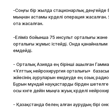
-Соңғы бір жылда стационарлық деңгейде 8
мыңнан астамы күрделі операция жасалған. 
ота жасалған.
-Еліміз бойынша 75 инсульт орталығы және
орталығы жұмыс істейді. Онда қанайналым ж
емдейді.
- Орталық Азияда ең бірінші ашылған Гамм
«Ұлттық нейрохирургия орталығы» базасы
жүйесінің ауруларын емдеуде ең озық радио
Бұрын мұндай науқастарды бірден шетелге
осы күнге дейін мыңға жуық күрделі нейрох
- Қазақстанда белең алған аурудың бірі он