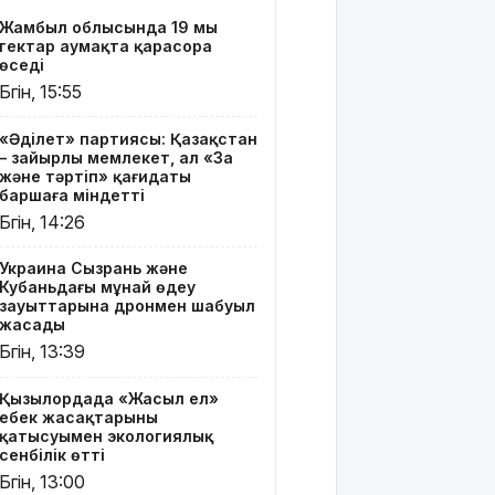
«Жасыл
Жамбыл облысында 19 мың
ел» еңбек
гектар аумақта қарасора
жасақтарының
өседі
қатысуымен
Бүгін, 15:55
экологиялық
сенбілік
«Әділет» партиясы: Қазақстан
өтті
– зайырлы мемлекет, ал «Заң
және тәртіп» қағидаты
Риддерде
баршаға міндетті
алғаш рет
Бүгін, 14:26
«Поэзия
кеші» өтті
Украина Сызрань және
Кубаньдағы мұнай өңдеу
"Қорғансыз
зауыттарына дронмен шабуыл
күндерім
жасады
көп
Бүгін, 13:39
болды":
Дариға
Қызылордада «Жасыл ел»
Бадықова
еңбек жасақтарының
елге
қатысуымен экологиялық
айтпаған
сенбілік өтті
құпиясын
Бүгін, 13:00