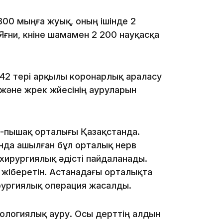
00 мыңға жуық, оның ішінде 2
09:36
Яғни, күніне шамамен 2 200 науқасқа
 42 тері арқылы коронарлық араласу
әне жүрек жүйесінің ауруларын
08:36
а-пышақ орталығы Қазақстанда.
нда ашылған бұл орталық нерв
23:40
хирургиялық әдісті пайдаланады.
 жіберетін. Астанадағы орталықта
ирургиялық операция жасалды.
кологиялық ауру. Осы дерттің алдын
21:59