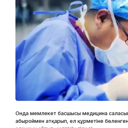
Онда мемлекет басшысы медицина саласынд
абыроймен атқарып, ел құрметіне бөленген