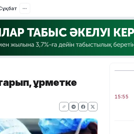
Сұқбат
қарып, құрметке
15:55