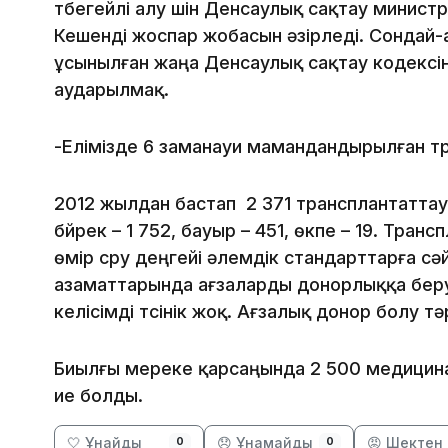
түбегейлі алу үшін Денсаулық сақтау минист
Кешенді жоспар жобасын әзірледі. Сондай-а
ұсынылған жаңа Денсаулық сақтау кодексі
аударылмақ.
-Елімізде 6 заманауи мамандандырылған т
2012 жылдан бастап 2 371 трансплантаттау жү
бүйрек – 1 752, бауыр – 451, өкпе – 19. Тран
өмір сүру деңгейі әлемдік стандарттарға сә
азаматтарында ағзаларды донорлыққа беру
келісімді түсінік жоқ. Ағзалық донор болу тәрт
Биылғы мереке қарсаңында 2 500 медицина
ие болды.
🤍 Ұнайды
😞 Ұнамайды
😡 Шектен 
0
0