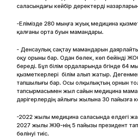
саласындағы кейбір деректерді назарлары
-Елімізде 280 мыңға жуық медицина қызмет
қалғаны орта буын мамандары.
- Денсаулық сақтау мамандарын даярлайты
оқу орыны бар. Одан бөлек, көп бейінді Ж
береді. Бұл білім ордаларында бүгінде 64 
қызметкерлері білім алып жатыр. Дегенмен
тапшылығы бар. Осы олқылықтың орнын тол
тапсырмасымен жыл сайын медицина маманд
дәрігерлердің айлығы жылына 30 пайызға 
-2022 жылы медицина саласында елдегі жалп
2027 жылы ЖІӨ-нің 5 пайызы президент т
бөлінуі тиіс.