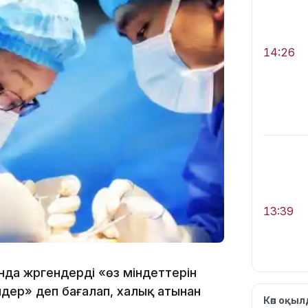
14:26
13:39
а жүргендерді «өз міндеттерін
дер» деп бағалап, халық атынан
Көп оқы