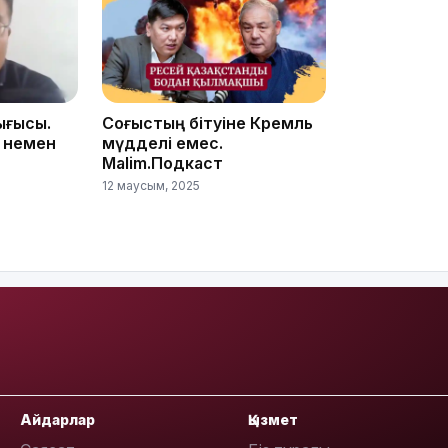
16:34
ығысы.
Соғыстың бітуіне Кремль
 немен
мүдделі емес.
Malim.Подкаст
16:33
12 маусым, 2025
16:01
Айдарлар
Қызмет
15:33