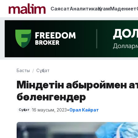
Саясат
Аналитика
Қоғам
Мәдениет
Басты
Сұқбат
Міндетін абыроймен ат
бөленгендер
16 маусым, 2023
•
Орал Кайрат
Сұқбат