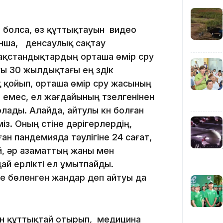
 болса, өз құттықтауын видео
13:00
уынша, денсаулық сақтау
ақстандықтардың орташа өмір сүру
ы 30 жылдықтағы ең үздік
 қойып, орташа өмір сүру жасының
 емес, ел жағдайының түзелгенінен
12:40
лады. Алайда, айтулы күн болған
з. Оның үстіне дәрігерлердің,
н пандемияда тәулігіне 24 сағат,
ай, әр азаматтың жаны мен
дай ерлікті ел ұмытпайды.
не бөленген жандар деп айтуы да
12:13
рін құттықтай отырып, медицина