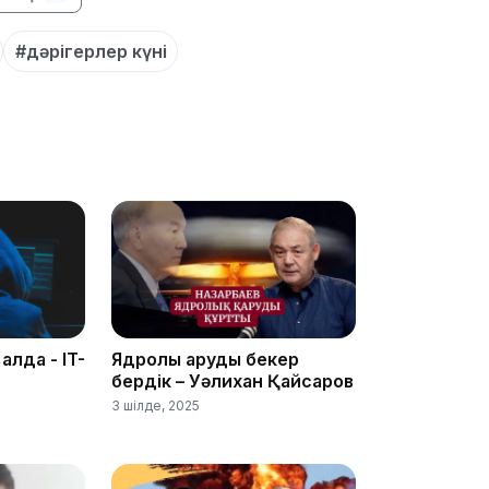
19:39
#дәрігерлер күні
18:45
 алда - IT-
Ядролық қаруды бекер
17:34
бердік – Уәлихан Қайсаров
3 шілде, 2025