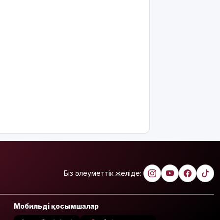
ең қымбат
мамандықтар
– 2026: оқу
ақысы
қанша?
Ұлдана
Мырзуанға
қатысты іс
сотқа
жолданды
Аптаптан
қашқандар:
«Жел
үңгірі»
хитке
айналды
Біз әлеуметтік желіде:
Жасанды
интеллектіні
Мобильді қосымшалар
өшіруге
міндеттейтін