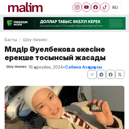
RU
Басты
Шоу-бизнес
Мөлдір Әуелбекова әкесіне
ерекше тосынсый жасады
16 қыркүйек, 2024
•
Сабина Асқарқызы
Шоу-бизнес