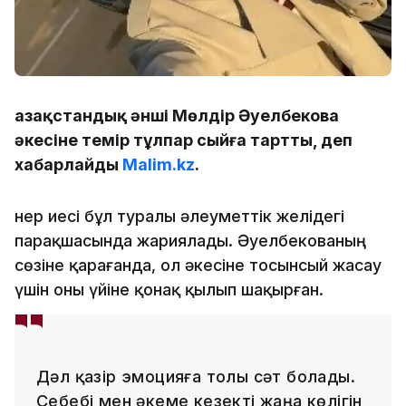
Қазақстандық әнші Мөлдір Әуелбекова
әкесіне темір тұлпар сыйға тартты, деп
хабарлайды
Malim.kz
.
Өнер иесі бұл туралы әлеуметтік желідегі
парақшасында жариялады. Әуелбекованың
сөзіне қарағанда, ол әкесіне тосынсый жасау
үшін оны үйіне қонақ қылып шақырған.
Дәл қазір эмоцияға толы сәт болады.
Себебі мен әкеме кезекті жаңа көлігін