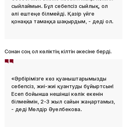
сыйлаймын. Бұл себепсіз сыйлық, ол
әлі ештеңе білмейді. Қазір үйге
қонаққа тамаққа шақырдым, - деді ол.
Сонан соң ол көліктің кілтін әкесіне берді.
«Әрбірімізге көз қуаныштарымызды
себепсіз, жиі-жиі қуантуды бұйыртсын!
Есеп бойынша нешінші көлік екенін
білмеймін, 2-3 жыл сайын жаңартамыз,
- деді Мөлдір Әуелбекова.