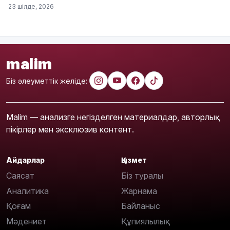
23 шілде, 2026
malim
Біз әлеуметтік желіде:
Malim — анализге негізделген материалдар, авторлық
пікірлер мен эксклюзив контент.
Айдарлар
Қызмет
Саясат
Біз туралы
Аналитика
Жарнама
Қоғам
Байланыс
Мәдениет
Құпиялылық