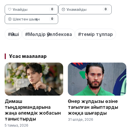
🤍 Ұнайды
😞 Ұнамайды
0
0
😡 Шектен шыққан
0
#Әнші
#Мөлдір Әуелбекова
#темір тұлпар
Ұқсас мақалалар
Димаш
Өнер жұлдызы өзіне
тыңдармандарына
тағылған айыптарды
жаңа әлемдік жобасын
жоққа шығарды
таныстырды
31 шілде, 2026
5 тамыз, 2026