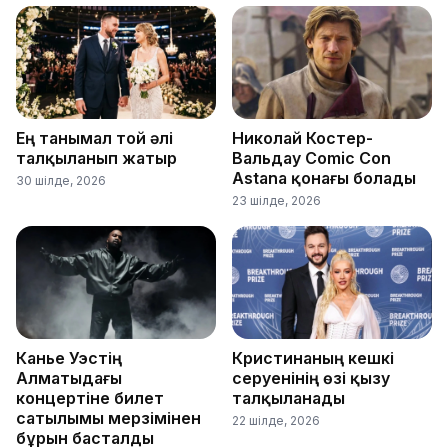
Ең танымал той әлі
Николай Костер-
талқыланып жатыр
Вальдау Comic Con
Astana қонағы болады
30 шілде, 2026
23 шілде, 2026
Канье Уэстің
Кристинаның кешкі
Алматыдағы
серуенінің өзі қызу
концертіне билет
талқыланады
сатылымы мерзімінен
22 шілде, 2026
бұрын басталды