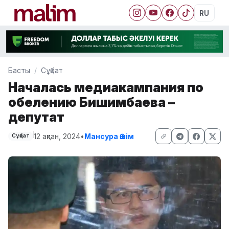
RU
Басты
Сұқбат
Началась медиакампания по
обелению Бишимбаева –
депутат
12 ақпан, 2024
•
Мансура Әшім
Сұқбат