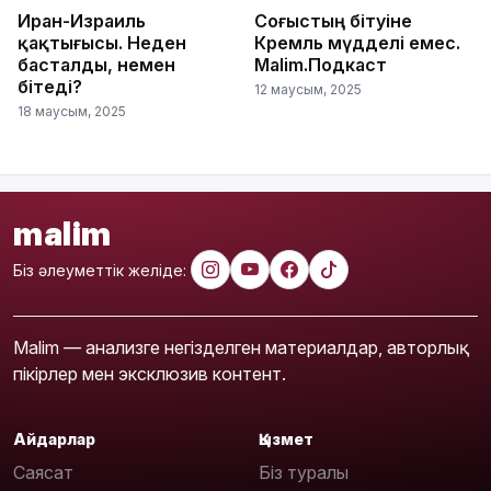
Иран-Израиль
Соғыстың бітуіне
қақтығысы. Неден
Кремль мүдделі емес.
басталды, немен
Malim.Подкаст
бітеді?
12 маусым, 2025
18 маусым, 2025
malim
Біз әлеуметтік желіде:
Malim — анализге негізделген материалдар, авторлық
пікірлер мен эксклюзив контент.
Айдарлар
Қызмет
Саясат
Біз туралы