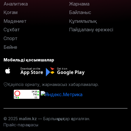
Аналитика
Жарнама
Қоғам
Байланыс
Мәдениет
Құпиялылық
Сұхбат
Пайдалану ережесі
Спорт
Бейне
Мобильді қосымшалар
Download on the
Get it on
App Store
Google Play
Қауіпсіз орнату, жарнамасыз хабарламалар.
© 2025
malim.kz
— Барлық құқықтар қорғалған.
Прайс-парақшасы