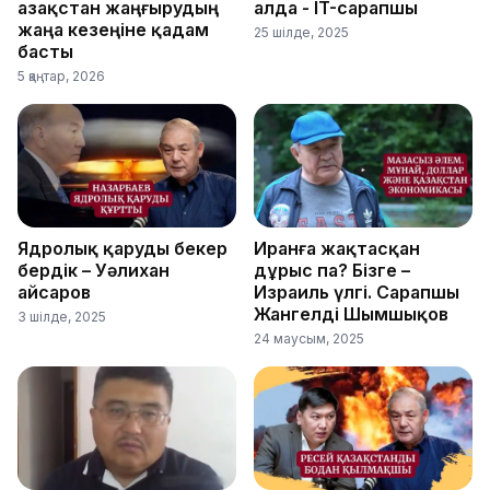
Қазақстан жаңғырудың
алда - IT-сарапшы
жаңа кезеңіне қадам
25 шілде, 2025
басты
5 қаңтар, 2026
Ядролық қаруды бекер
Иранға жақтасқан
бердік – Уәлихан
дұрыс па? Бізге –
Қайсаров
Израиль үлгі. Сарапшы
Жангелді Шымшықов
3 шілде, 2025
24 маусым, 2025