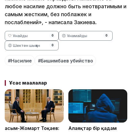
любое насилие должно быть неотвратимым и
самым жестким, без поблажек и
послаблений», - написала Закиева.
🤍 Ұнайды
😞 Ұнамайды
0
0
😡 Шектен шыққан
0
#Насилие
#Бишимбаев убийство
Ұқсас мақалалар
Қасым-Жомарт Тоқаев:
Алаяқтар бір қадам