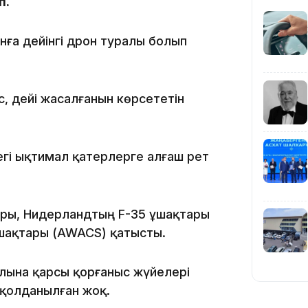
п.
нға дейінгі дрон туралы болып
19:39
, әдейі жасалғанын көрсететін
дегі ықтимал қатерлерге алғаш рет
18:45
ары, Нидерландтың F-35 ұшақтары
шақтары (AWACS) қатысты.
17:34
ылына қарсы қорғаныс жүйелері
қолданылған жоқ.