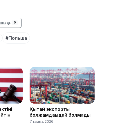
16:34
шыққан
0
#Польша
16:33
16:01
ктіні
Қытай экспорты
йтін
болжамдағыдай болмады
7 тамыз, 2026