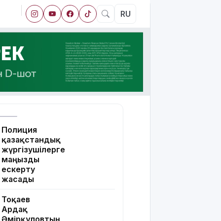
RU
Полиция
қазақстандық
жүргізушілерге
маңызды
ескерту
жасады
Тоқаев
Ардақ
Әмірқұловтың