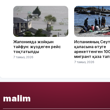
Жапонияда жойқын
Испанияның Сеу
тайфун: жүздеген рейс
қаласына өтуге
тоқтатылды
әрекеттенген 10
мигрант қаза та
7 тамыз, 2026
7 тамыз, 2026
malim