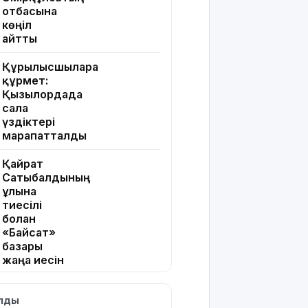
отбасына
көңіл
айтты
Құрылысшыларға
құрмет:
Қызылордада
сала
үздіктері
марапатталды
Қайрат
Сатыбалдының
ұлына
тиесілі
болған
«Байсат»
базары
жаңа иесін
тапты
ылды
Қарағандада