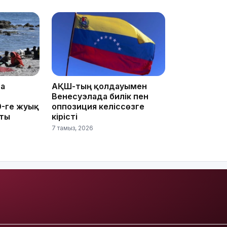
15:33
15:04
та
АҚШ-тың қолдауымен
Венесуэлада билік пен
0-ге жуық
оппозиция келіссөзге
пты
кірісті
7 тамыз, 2026
14:10