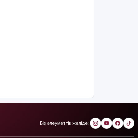
интеллектіні
өшіруге
міндеттейтін
болып
жатыр
Грант
иегерлерінің
тізімі
шықты
Белгілі
блогер
Астанада
былапыт
сөз
айтқаны
үшін
қамауға
алынды
Біз әлеуметтік желіде:
Мектеп
оқушылары