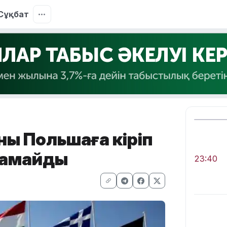
Сұқбат
ың Польшаға кіріп
намайды
23:40