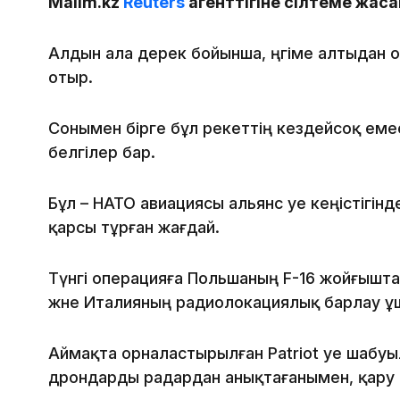
Malim.kz
Reuters
агенттігіне сілтеме жаса
Алдын ала дерек бойынша, әңгіме алтыдан о
отыр.
Сонымен бірге бұл әрекеттің кездейсоқ емес
белгілер бар.
Бұл – НАТО авиациясы альянс әуе кеңістігін
қарсы тұрған жағдай.
Түнгі операцияға Польшаның F-16 жойғышт
және Италияның радиолокациялық барлау ұ
Аймақта орналастырылған Patriot әуе шабу
дрондарды радардан анықтағанымен, қару 