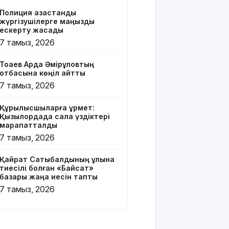
Z белгісі
Полиция қазақстандық
бар жейде
жүргізушілерге маңызды
киген
ескерту жасады
жолаушы
7 тамыз, 2026
қызу
талқыға
Тоқаев Ардақ Әмірқұловтың
түсті
отбасына көңіл айтты
7 тамыз, 2026
Президент
Солтүстік
Құрылысшыларға құрмет:
Қазақстан
Қызылордада сала үздіктері
облысының
марапатталды
90
7 тамыз, 2026
жылдығымен
құттықтады
Қайрат Сатыбалдының ұлына
тиесілі болған «Байсат»
Телефон
базары жаңа иесін тапты
алаяқтығының
7 тамыз, 2026
жаңа түрі
туралы
ескерту
жасалды