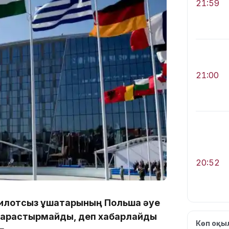
21:59
21:00
20:52
 пилотсыз ұшақтарының Польша әуе
е қарастырмайды, деп хабарлайды
Көп оқ