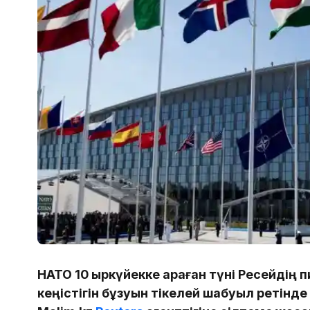
НАТО 10 қыркүйекке қараған түні Ресейдің
кеңістігін бұзуын тікелей шабуыл ретінд