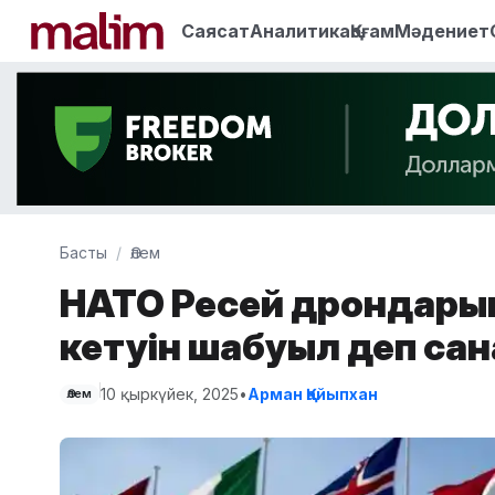
Саясат
Аналитика
Қоғам
Мәдениет
Басты
Әлем
НАТО Ресей дрондарын
кетуін шабуыл деп са
10 қыркүйек, 2025
•
Арман Қайыпхан
Әлем