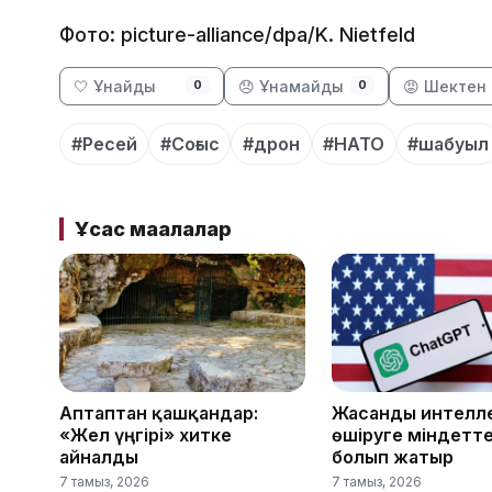
Фото: picture-alliance/dpa/K. Nietfeld
🤍 Ұнайды
😞 Ұнамайды
😡 Шектен 
0
0
#Ресей
#Соғыс
#дрон
#НАТО
#шабуыл
Ұқсас мақалалар
Аптаптан қашқандар:
Жасанды интелле
«Жел үңгірі» хитке
өшіруге міндетте
айналды
болып жатыр
7 тамыз, 2026
7 тамыз, 2026