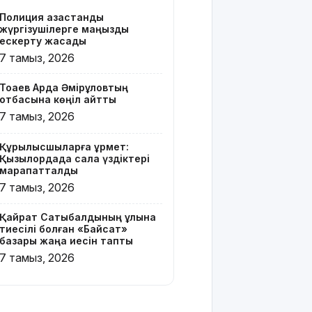
Z белгісі
Полиция қазақстандық
бар жейде
жүргізушілерге маңызды
киген
ескерту жасады
жолаушы
7 тамыз, 2026
қызу
талқыға
Тоқаев Ардақ Әмірқұловтың
түсті
отбасына көңіл айтты
7 тамыз, 2026
Президент
Солтүстік
Құрылысшыларға құрмет:
Қазақстан
Қызылордада сала үздіктері
облысының
марапатталды
90
7 тамыз, 2026
жылдығымен
құттықтады
Қайрат Сатыбалдының ұлына
тиесілі болған «Байсат»
Телефон
базары жаңа иесін тапты
алаяқтығының
7 тамыз, 2026
жаңа түрі
туралы
ескерту
жасалды