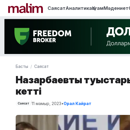
Саясат
Аналитика
Қоғам
Мәдениет
Басты
Саясат
Назарбаевтың туыстар
кетті
11 мамыр, 2023
•
Орал Кайрат
Саясат