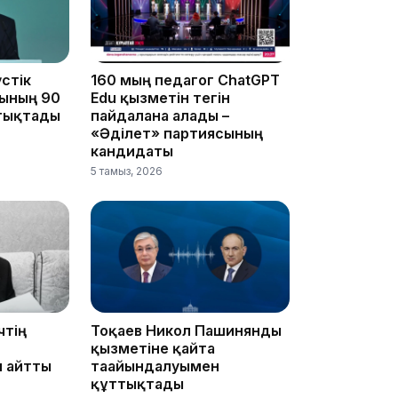
15:33
стік
160 мың педагог ChatGPT
ының 90
Edu қызметін тегін
тықтады
пайдалана алады –
«Әділет» партиясының
15:04
кандидаты
5 тамыз, 2026
14:10
чтің
Тоқаев Никол Пашинянды
қызметіне қайта
л айтты
тағайындалуымен
құттықтады