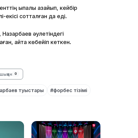
нттің ықпалы азайып, кейбір
і-екісі сотталған да еді.
16:34
, Назарбаев әулетіндегі
ан, қайта көбейіп кеткен.
16:33
шыққан
0
арбаев туыстары
#форбес тізімі
16:01