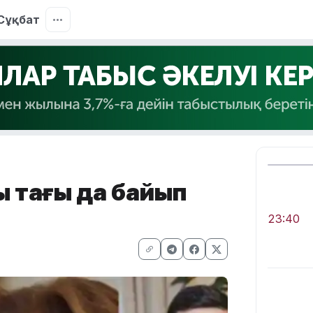
Сұқбат
ы тағы да байып
23:40