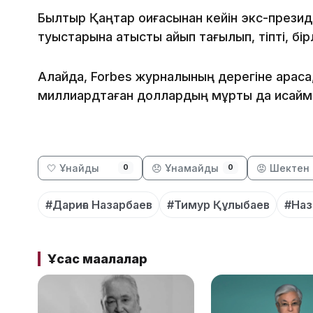
Былтыр Қаңтар оқиғасынан кейін экс-президе
туыстарына қатысты айып тағылып, тіпті, бірл
Алайда, Forbes журналының дерегіне қарасақ
миллиардтаған доллардың мұрты да қисаймағ
🤍 Ұнайды
😞 Ұнамайды
😡 Шектен 
0
0
#Дариға Назарбаев
#Тимур Құлыбаев
#Наз
Ұқсас мақалалар