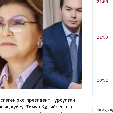
21:59
21:00
20:52
үспеген экс-президент Нұрсұлтан
оның күйеуі Тимур Құлыбаевтың
Көп оқы