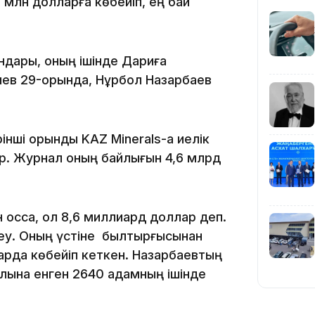
 млн долларға көбейіп, ең бай
19:39
ындары, оның ішінде Дариға
иев 29-орында, Нұрбол Назарбаев
рінші орынды KAZ Minerals-қа иелік
ұр. Журнал оның байлығын 4,6 млрд
18:45
оссақ, ол 8,6 миллиард доллар деп.
теу. Оның үстіне былтырғысынан
рдқа көбейіп кеткен. Назарбаевтың
17:34
алына енген 2640 адамның ішінде