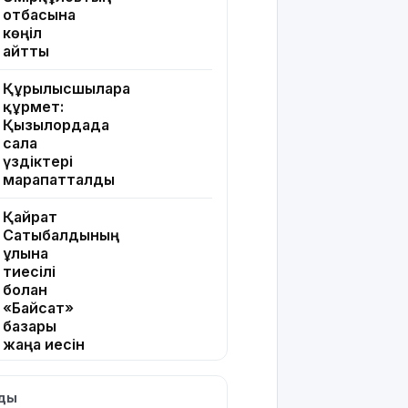
отбасына
көңіл
айтты
Құрылысшыларға
құрмет:
Қызылордада
сала
үздіктері
марапатталды
Қайрат
Сатыбалдының
ұлына
тиесілі
болған
«Байсат»
базары
жаңа иесін
тапты
лды
Қарағандада