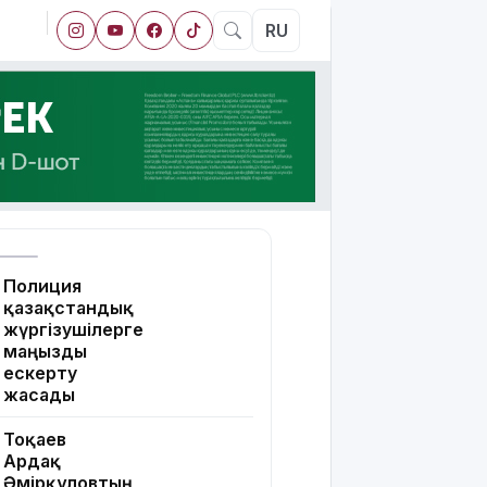
RU
Полиция
қазақстандық
жүргізушілерге
маңызды
ескерту
жасады
Тоқаев
Ардақ
Әмірқұловтың