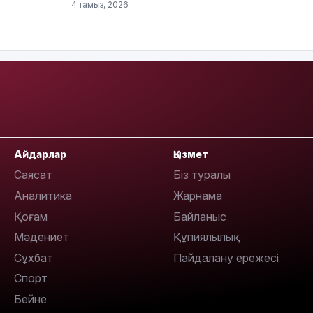
4 тамыз, 2026
13:14
Айдарлар
Қызмет
Саясат
Біз туралы
Аналитика
Жарнама
13:08
Қоғам
Байланыс
Мәдениет
Құпиялылық
Сұхбат
Пайдалану ережесі
Спорт
Бейне
12:35