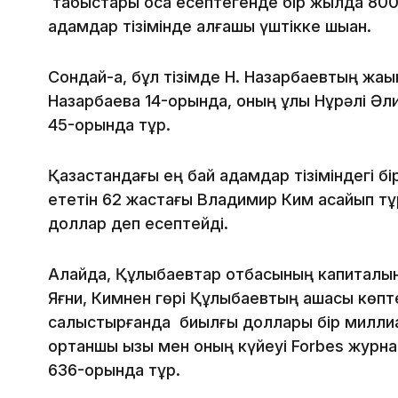
табыстары қоса есептегенде бір жылда 800
адамдар тізімінде алғашқы үштікке шыққан.
Сондай-ақ, бұл тізімде Н. Назарбаевтың жақ
Назарбаева 14-орында, оның ұлы Нұрәлі Әл
45-орында тұр.
Қазақстандағы ең бай адамдар тізіміндегі бі
ететін 62 жастағы Владимир Ким қасқайып т
доллар деп есептейді.
Алайда, Құлыбаевтар отбасының капиталын қ
Яғни, Кимнен гөрі Құлыбаевтың ақшасы көп
салыстырғанда биылғы доллары бір миллиа
ортаншы қызы мен оның күйеуі Forbes журн
636-орында тұр.