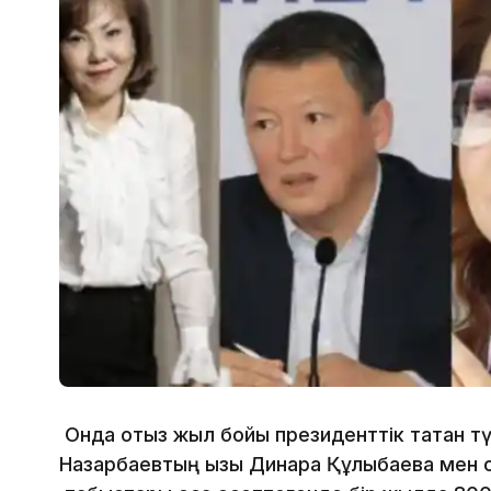
Онда отыз жыл бойы президенттік тақтан т
Назарбаевтың қызы Динара Құлыбаева мен 