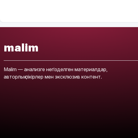
malim
Malim — анализге негізделген материалдар,
авторлық пікірлер мен эксклюзив контент.