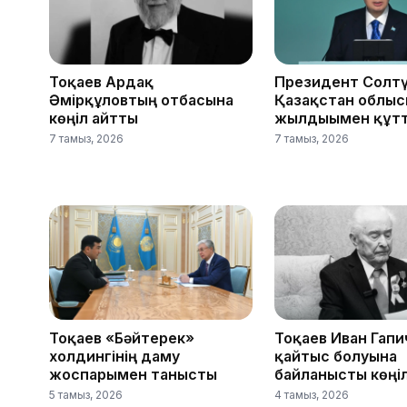
Тоқаев Ардақ
Президент Солтү
Әмірқұловтың отбасына
Қазақстан облыс
көңіл айтты
жылдығымен құт
7 тамыз, 2026
7 тамыз, 2026
Тоқаев «Бәйтерек»
Тоқаев Иван Гапи
холдингінің даму
қайтыс болуына
жоспарымен танысты
байланысты көңі
5 тамыз, 2026
4 тамыз, 2026