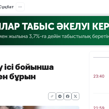
Сұқбат
 ісі бойынша
ен бұрын
23:40
21:59