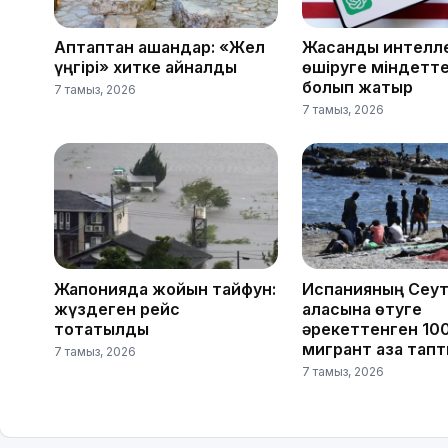
Аптаптан қашқандар: «Жел
Жасанды интелле
үңгірі» хитке айналды
өшіруге міндетте
болып жатыр
7 тамыз, 2026
7 тамыз, 2026
Жапонияда жойқын тайфун:
Испанияның Сеу
жүздеген рейс
қаласына өтуге
тоқтатылды
әрекеттенген 100
мигрант қаза тап
7 тамыз, 2026
7 тамыз, 2026