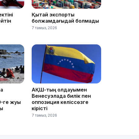
ктіні
Қытай экспорты
йтін
болжамдағыдай болмады
7 тамыз, 2026
13:08
та
АҚШ-тың қолдауымен
Венесуэлада билік пен
12:35
-ге жуық
оппозиция келіссөзге
ты
кірісті
7 тамыз, 2026