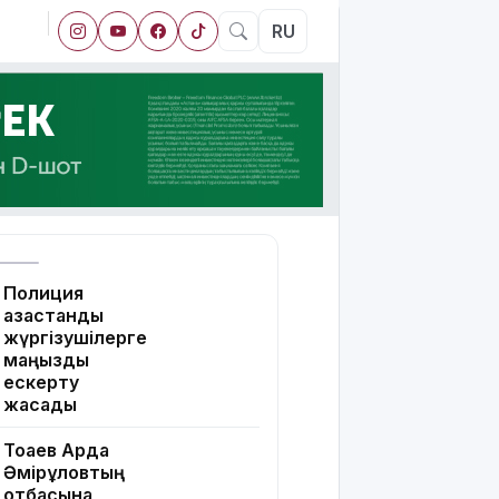
RU
Полиция
қазақстандық
жүргізушілерге
маңызды
ескерту
жасады
Тоқаев Ардақ
Әмірқұловтың
отбасына