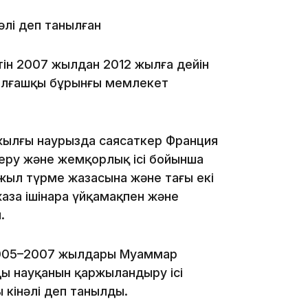
әлі деп танылған
16:34
ін 2007 жылдан 2012 жылға дейін
 алғашқы бұрынғы мемлекет
16:33
 жылғы наурызда саясаткер Франция
еру және жемқорлық ісі бойынша
 жыл түрме жазасына және тағы екі
жаза ішінара үйқамақпен және
16:01
.
2005–2007 жылдары Муаммар
ды науқанын қаржыландыру ісі
кінәлі деп танылды.
15:33