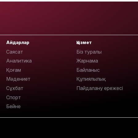
12:17
Айдарлар
Қызмет
Саясат
Біз туралы
Аналитика
Жарнама
11:23
Қоғам
Байланыс
Мәдениет
Құпиялылық
Сұхбат
Пайдалану ережесі
Спорт
11:20
Бейне