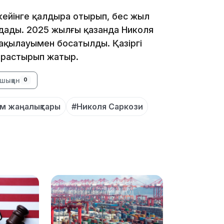
 кейінге қалдыра отырып, бес жыл
дады. 2025 жылғы қазанда Николя
 бақылауымен босатылды. Қазіргі
15:04
арастырып жатыр.
шыққан
0
м жаңалықтары
#Николя Саркози
14:10
13:14