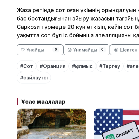
Жаза ретінде сот оған үкімнің орындалуын
бас бостандығынан айыру жазасын тағайын
Саркози түрмеде 20 күн өткізіп, кейін сот
уақытта сот бұл іс бойынша апелляцияны қ
🤍 Ұнайды
😞 Ұнамайды
😡 Шектен 
0
0
#Сот
#Франция
#қылмыс
#Тергеу
#әле
#сайлау ісі
Ұқсас мақалалар