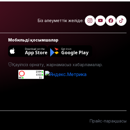
жастар
алкоголь
сатып
алып,
Біз әлеуметтік желіде:
көшеде
төгіп
жатыр
Мобильді қосымшалар
Қытай
Download on the
Get it on
App Store
Google Play
экспорты
болжамдағыдай
Қауіпсіз орнату, жарнамасыз хабарламалар.
болмады
Атырауда
балабақша
тәрбиешісінің
бүлдіршінге
күш
қолданғаны
видеоға
түсіп қалды
Прайс-парақшасы