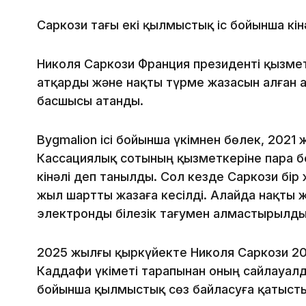
Саркози тағы екі қылмыстық іс бойынша кін
Николя Саркози Франция президенті қызмет
атқарды және нақты түрме жазасын алған
басшысы атанды.
Bygmalion ісі бойынша үкімнен бөлек, 2021
Кассациялық сотының қызметкеріне пара б
кінәлі деп танылды. Сол кезде Саркози бір
жыл шартты жазаға кесілді. Алайда нақты 
электронды білезік тағумен алмастырылды
2025 жылғы қыркүйекте Николя Саркози 
Каддафи үкіметі тарапынан оның сайлауал
бойынша қылмыстық сөз байласуға қатысты 