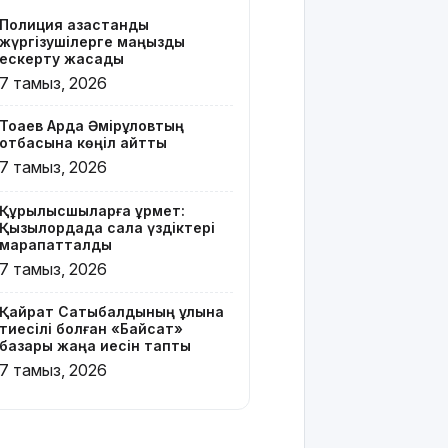
бар жейде
Полиция қазақстандық
киген
жүргізушілерге маңызды
жолаушы
ескерту жасады
қызу талқыға
7 тамыз, 2026
түсті
Тоқаев Ардақ Әмірқұловтың
Президент
отбасына көңіл айтты
Солтүстік
7 тамыз, 2026
Қазақстан
облысының
Құрылысшыларға құрмет:
90
Қызылордада сала үздіктері
жылдығымен
марапатталды
құттықтады
7 тамыз, 2026
Телефон
Қайрат Сатыбалдының ұлына
алаяқтығының
тиесілі болған «Байсат»
жаңа түрі
базары жаңа иесін тапты
туралы
7 тамыз, 2026
ескерту
жасалды
Қазақстандағы