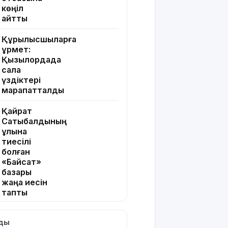
көңіл
айтты
Құрылысшыларға
құрмет:
Қызылордада
сала
үздіктері
марапатталды
Қайрат
Сатыбалдының
ұлына
тиесілі
болған
«Байсат»
базары
жаңа иесін
тапты
Қарағандада
лды
Z белгісі