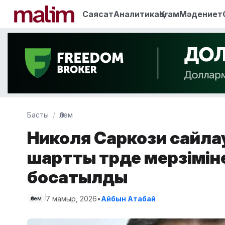
Саясат
Аналитика
Қоғам
Мәдениет
Басты
Әлем
Николя Саркози сайлау
шартты түрде мерзімін
босатылды
7 мамыр, 2026
•
Айбын Атабай
Әлем