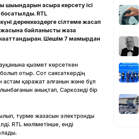
ы шығындарын асыра көрсету ісі
19:39
 босатылды. RTL
күні дереккөздерге сілтеме жасап
ң жасына байланысты жаза
нағаттандырған. Шешім 7 мамырдан
18:45
науқанына қызмет көрсеткен
ы болып отыр. Сот саясаткердің
н астам қаражат алғанын және бұл
ынбағанын анықтап, Саркозиді бір
17:34
ртылып, түрме жазасын электронды
лді. RTL мәліметінше, енді
олады.