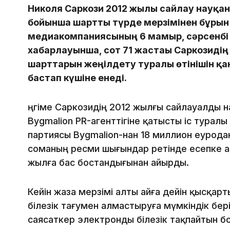
Николя Саркози 2012 жылғы сайлау науқан
бойынша шартты түрде мерзімінен бұрын
медиакомпаниясының 6 мамыр, сәрсенбі 
хабарлауынша, сот 71 жастағы Саркозиді
шарттарын жеңілдету туралы өтінішін қа
бастап күшіне енеді.
Әңгіме Саркозидің 2012 жылғы сайлауалды 
Bygmalion PR-агенттігіне қатысты іс турал
партиясы Bygmalion-нан 18 миллион еурода
соманың ресми шығындар ретінде есепке ал
жылға бас бостандығынан айырды.
Кейін жаза мерзімі алты айға дейін қысқа
білезік тағумен алмастыруға мүмкіндік бері
саясаткер электронды білезік тақпайтын б