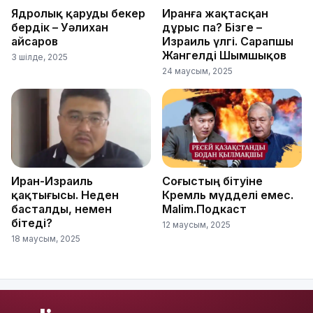
Ядролық қаруды бекер
Иранға жақтасқан
бердік – Уәлихан
дұрыс па? Бізге –
Қайсаров
Израиль үлгі. Сарапшы
Жангелді Шымшықов
3 шілде, 2025
24 маусым, 2025
Иран-Израиль
Соғыстың бітуіне
қақтығысы. Неден
Кремль мүдделі емес.
басталды, немен
Malim.Подкаст
бітеді?
12 маусым, 2025
18 маусым, 2025