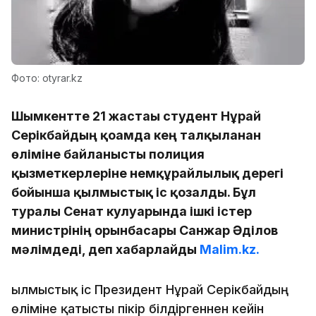
Фото: otyrar.kz
Шымкентте 21 жастағы студент Нұрай
Серікбайдың қоғамда кең талқыланған
өліміне байланысты полиция
қызметкерлеріне немқұрайлылық дерегі
бойынша қылмыстық іс қозғалды. Бұл
туралы Сенат кулуарында ішкі істер
министрінің орынбасары Санжар Әділов
мәлімдеді, деп хабарлайды
Malim.kz.
Қылмыстық іс Президент Нұрай Серікбайдың
өліміне қатысты пікір білдіргеннен кейін