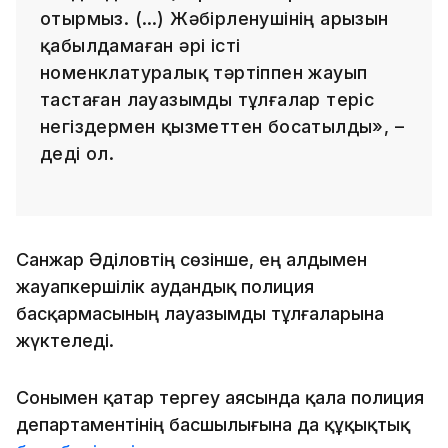
отырмыз. (…) Жәбірленушінің арызын
қабылдамаған әрі істі
номенклатуралық тәртіппен жауып
тастаған лауазымды тұлғалар теріс
негіздермен қызметтен босатылды», –
деді ол.
Санжар Әділовтің сөзінше, ең алдымен
жауапкершілік аудандық полиция
басқармасының лауазымды тұлғаларына
жүктеледі.
Сонымен қатар тергеу аясында қала полиция
департаментінің басшылығына да құқықтық