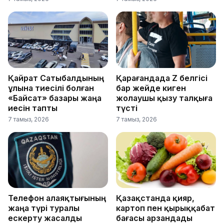
Қайрат Сатыбалдының
Қарағандада Z белгісі
ұлына тиесілі болған
бар жейде киген
«Байсат» базары жаңа
жолаушы қызу талқыға
иесін тапты
түсті
7 тамыз, 2026
7 тамыз, 2026
Телефон алаяқтығының
Қазақстанда қияр,
жаңа түрі туралы
картоп пен қырыққабат
ескерту жасалды
бағасы арзандады