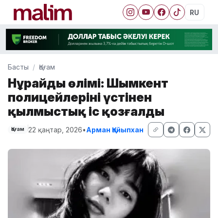
RU
Басты
Қоғам
Нұрайдың өлімі: Шымкент
полицейлерінің үстінен
қылмыстық іс қозғалды
22 қаңтар, 2026
•
Арман Қайыпхан
Қоғам