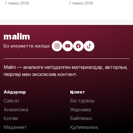
7 тамыз, 2026
7 тамыз, 2026
malim
Біз әлеуметтік желіде:
Malim — анализге негізделген материалдар, авторлық
пікірлер мен эксклюзив контент.
Айдарлар
Қызмет
Саясат
Біз туралы
Аналитика
Жарнама
Қоғам
Байланыс
Мәдениет
Құпиялылық