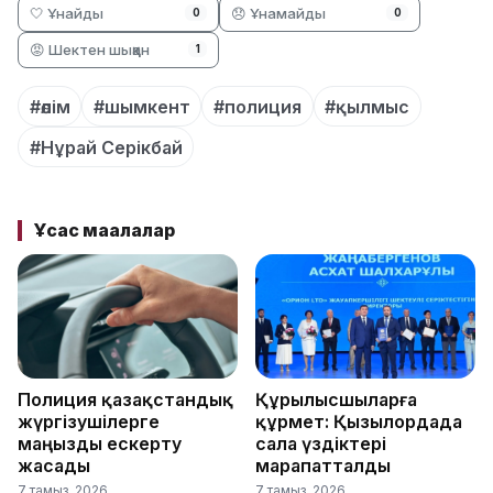
🤍 Ұнайды
😞 Ұнамайды
0
0
😡 Шектен шыққан
1
#өлім
#шымкент
#полиция
#қылмыс
#Нұрай Серікбай
Ұқсас мақалалар
Полиция қазақстандық
Құрылысшыларға
жүргізушілерге
құрмет: Қызылордада
маңызды ескерту
сала үздіктері
жасады
марапатталды
7 тамыз, 2026
7 тамыз, 2026