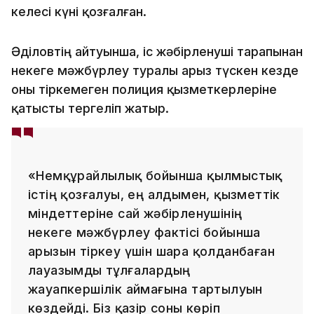
келесі күні қозғалған.
Әділовтің айтуынша, іс жәбірленуші тарапынан
некеге мәжбүрлеу туралы арыз түскен кезде
оны тіркемеген полиция қызметкерлеріне
қатысты тергеліп жатыр.
«Немқұрайлылық бойынша қылмыстық
істің қозғалуы, ең алдымен, қызметтік
міндеттеріне сай жәбірленушінің
некеге мәжбүрлеу фактісі бойынша
арызын тіркеу үшін шара қолданбаған
лауазымды тұлғалардың
жауапкершілік аймағына тартылуын
көздейді. Біз қазір соны көріп