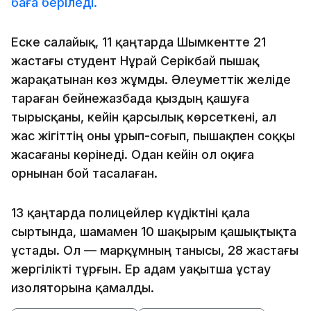
баға беріледі.
Еске салайық, 11 қаңтарда Шымкентте 21
жастағы студент Нұрай Серікбай пышақ
жарақатынан көз жұмды. Әлеуметтік желіде
тараған бейнежазбада қыздың қашуға
тырысқаны, кейін қарсылық көрсеткені, ал
жас жігіттің оны ұрып-соғып, пышақпен соққы
жасағаны көрінеді. Одан кейін ол оқиға
орнынан бой тасалаған.
13 қаңтарда полицейлер күдіктіні қала
сыртында, шамамен 10 шақырым қашықтықта
ұстады. Ол — марқұмның танысы, 28 жастағы
жергілікті тұрғын. Ер адам уақытша ұстау
изоляторына қамалды.