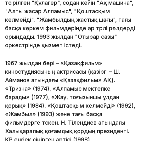
түсірілген "Құлагер", содан кейін "Ақ машина",
"Алты жасар Алпамыс", "Қоштасқым
келмейді", "Жамбылдың жастық шағы", тағы
басқа көркем фильмдерінде әр түрлі рөлдерді
орындады. 1993 жылдан "Отырар сазы"
оркестрінде қызмет істеді.
1967 жылдан бері – «Қазақфильм»
киностудиясының актрисасы (қазіргі – Ш.
Айманов атындағы «Қазақфильм» АҚ).
«Тризна» (1974), «Алпамыс мектепке
барады» (1977), «Жау, тоғызыншы ұлдан
қорық» (1984), «Қоштасқым келмейді» (1992),
«Жамбыл» (1993) және тағы басқа
фильмдерге түскен. Н. Тілендиев атындағы
Халықаралық қоғамдық қордың президенті.
ҚР еңбек сіңірген әртісі (1998).