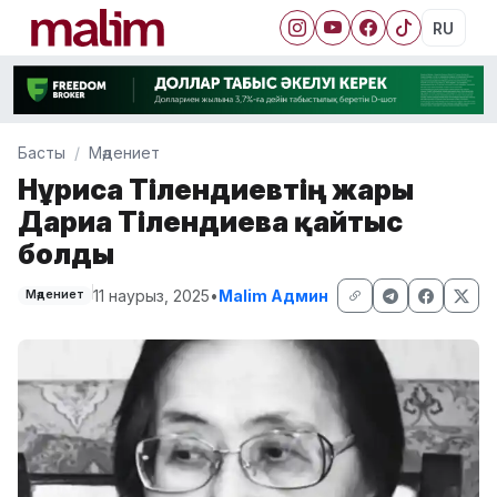
RU
Басты
Мәдениет
Нұрғиса Тілендиевтің жары
Дариға Тілендиева қайтыс
болды
11 наурыз, 2025
•
Malim Админ
Мәдениет