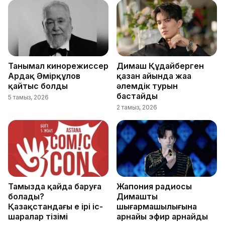
Танымал кинорежиссер
Димаш Құдайберген
Ардақ Әмірқұлов
қазан айында жаңа
қайтыс болды
әлемдік турын
бастайды
5 тамыз, 2026
2 тамыз, 2026
Тамызда қайда баруға
Жапония радиосы
болады?
Димаштың
Қазақстандағы ең ірі іс-
шығармашылығына
шаралар тізімі
арнайы эфир арнайды