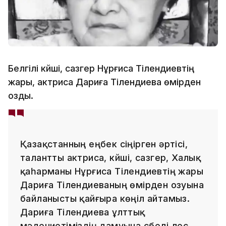
Белгілі күйші, сазгер Нұрғиса Тілендиевтің
жары, актриса Дариға Тілендиева өмірден
озды.
Қазақстанның еңбек сіңірген әртісі,
талантты актриса, күйші, сазгер, Халық
қаһарманы Нұрғиса Тілендиевтің жары
Дариға Тілендиеваның өмірден озуына
байланысты қайғыра көңіл айтамыз.
Дариға Тілендиева ұлттық
мәдениетіміздің дамуына сүбелі үлес