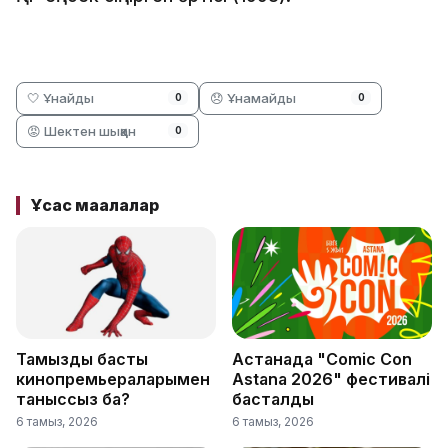
🤍 Ұнайды
😞 Ұнамайды
0
0
😡 Шектен шыққан
0
Ұқсас мақалалар
Тамыздың басты
Астанада "Comic Con
кинопремьераларымен
Astana 2026" фестивалі
таныссыз ба?
басталды
6 тамыз, 2026
6 тамыз, 2026