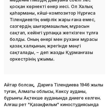
қосқан көрнекті өнер иесі. Ол Халық
қаһарманы, күйші-композитор Нұрғиса
Тілендиевтің өмірлік жары ғана емес,
сазгердің шығармашылық мұрасын
сақтап, кейінгі ұрпаққа жеткізген тұлға
болды. Оның өнері мен рухани мұрасы
қазақ халқының жүрегінде мәңгі
сақталады, – деп жазды Құрманғазы
оркестрінің ұжымы.
Айтар болсақ, Дариға Тілендиева 1946 жылы
туған, Алматы облысы, Көксу ауданы,
бұрынғы Ақтекше ауданында дүниеге келген.
Алғаш рет "Қазақфильм" киностудиясында