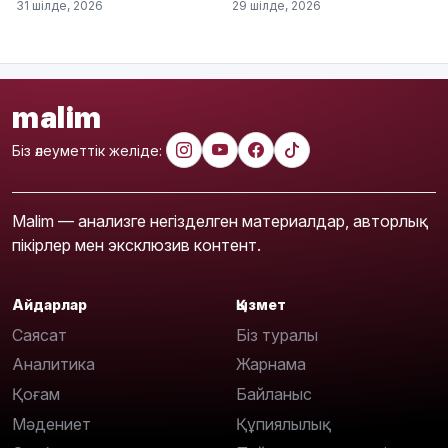
31 шілде, 2026
29 шілде, 2026
malim
Біз әлеуметтік желіде:
Malim — анализге негізделген материалдар, авторлық
пікірлер мен эксклюзив контент.
Айдарлар
Қызмет
Саясат
Біз туралы
Аналитика
Жарнама
Қоғам
Байланыс
Мәдениет
Құпиялылық