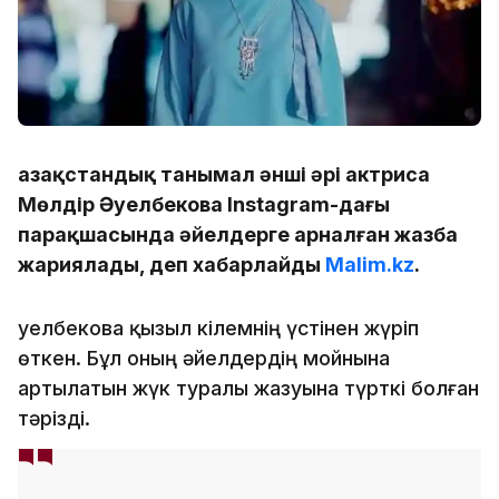
Қазақстандық танымал әнші әрі актриса
Мөлдір Әуелбекова Instagram-дағы
парақшасында әйелдерге арналған жазба
жариялады, деп хабарлайды
Malim.kz
.
Әуелбекова қызыл кілемнің үстінен жүріп
өткен. Бұл оның әйелдердің мойнына
артылатын жүк туралы жазуына түрткі болған
тәрізді.