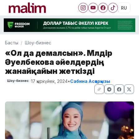
RU
Басты
Шоу-бизнес
«Ол да демалсын». Мөлдір
Әуелбекова әйелдердің
жанайқайын жеткізді
17 қыркүйек, 2024
•
Сабина Асқарқызы
Шоу-бизнес