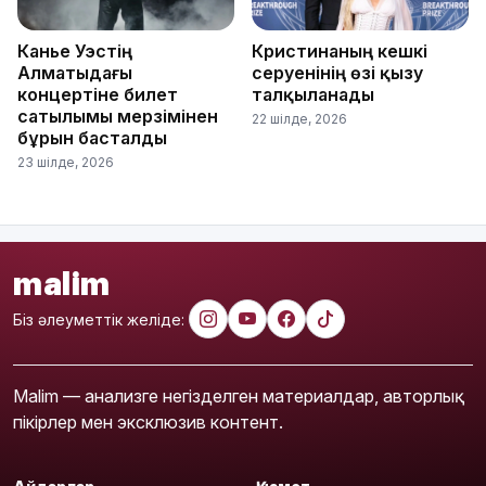
Канье Уэстің
Кристинаның кешкі
Алматыдағы
серуенінің өзі қызу
концертіне билет
талқыланады
сатылымы мерзімінен
22 шілде, 2026
бұрын басталды
23 шілде, 2026
malim
Біз әлеуметтік желіде:
Malim — анализге негізделген материалдар, авторлық
пікірлер мен эксклюзив контент.