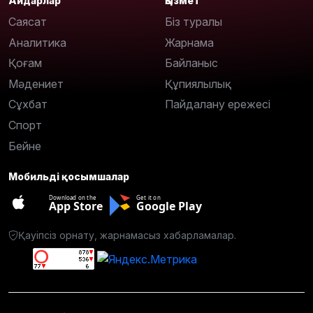
Айдарлар
Қызмет
Саясат
Біз туралы
Аналитика
Жарнама
Қоғам
Байланыс
Мәдениет
Құпиялылық
Сұхбат
Пайдалану ережесі
Спорт
Бейне
Мобильді қосымшалар
Download on the
Get it on
App Store
Google Play
Қауіпсіз орнату, жарнамасыз хабарламалар.