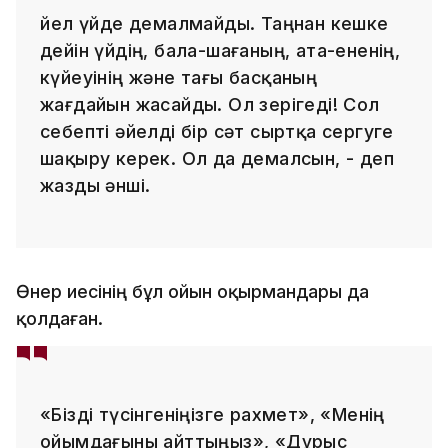
Әйел үйде демалмайды. Таңнан кешке
дейін үйдің, бала-шағаның, ата-ененің,
күйеуінің және тағы басқаның
жағдайын жасайды. Ол зерігеді! Сол
себепті әйелді бір сәт сыртқа сергуге
шақыру керек. Ол да демалсын, - деп
жазды әнші.
Өнер иесінің бұл ойын оқырмандары да
қолдаған.
«Бізді түсінгеніңізге рахмет», «Менің
ойымдағыны айттыңыз», «Дұрыс