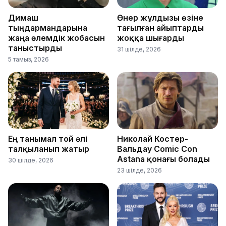
Димаш
Өнер жұлдызы өзіне
тыңдармандарына
тағылған айыптарды
жаңа әлемдік жобасын
жоққа шығарды
таныстырды
31 шілде, 2026
5 тамыз, 2026
Ең танымал той әлі
Николай Костер-
талқыланып жатыр
Вальдау Comic Con
Astana қонағы болады
30 шілде, 2026
23 шілде, 2026