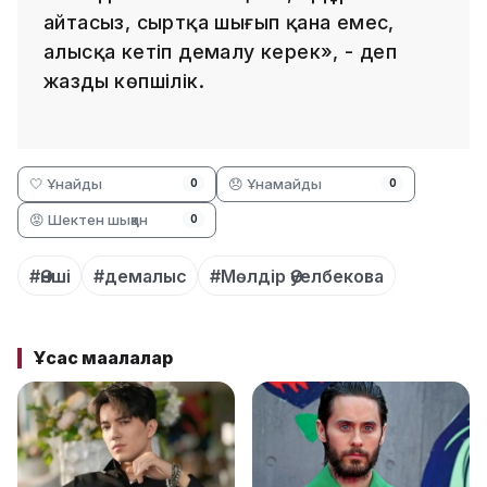
айтасыз, сыртқа шығып қана емес,
алысқа кетіп демалу керек», - деп
жазды көпшілік.
🤍 Ұнайды
😞 Ұнамайды
0
0
😡 Шектен шыққан
0
#Әнші
#демалыс
#Мөлдір Әуелбекова
Ұқсас мақалалар