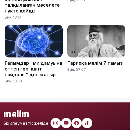
талқыланған мәселеге
нүкте қойды
Бүгін, 13:14
Ғалымдар "ми дамуына
Тарихқа мәлім 7 тамыз
еттен гөрі қант
Бүгін, 07:07
пайдалы" деп жатыр
Бүгін, 10:53
malim
Біз әлеуметтік желіде: