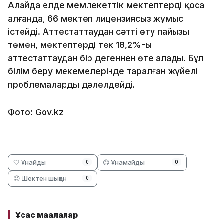
Алайда елде мемлекеттік мектептерді қоса
алғанда, 66 мектеп лицензиясыз жұмыс
істейді. Аттестаттаудан сәтті өту пайызы
төмен, мектептердің тек 18,2%-ы
аттестаттаудан бір дегеннен өте алады. Бұл
білім беру мекемелерінде таралған жүйелі
проблемаларды дәлелдейді.
Фото: Gov.kz
🤍 Ұнайды
😞 Ұнамайды
0
0
😡 Шектен шыққан
0
Ұқсас мақалалар