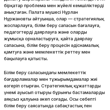
бірқатар проблема мен жүйелі кемшіліктерді
анықтаған. Палата мүшесі Нұрлан
Нұржановтың айтуынша, олар — стратегиялық
жоспарлауға, білім беру сапасын бағалауға,
педагогтерді даярлауға және оларды
жұмысқа орналастыруға, қайта даярлау
сапасына, білім беру процесін әдіснамалық
қамтуға және мемлекеттік реттеу мен
бақылауға қатысты.
Білім беру саласындағы мемлекеттік
бағдарламалар мен тұжырымдамалар жиі
өзгеріп отырған. Стратегиялық құжаттардың
үнемі ауысып отыруы бұрынғы бастамалардың
аяқсыз қалуына әкеп соғады. Осы себепті
білім беру саясатында сабақтастық пен