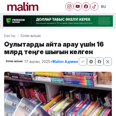
RU
Басты
Білім-ғылым
Оқулықтарды қайта қарау үшін 16
млрд теңге шығын келген
17 ақпан, 2025
•
Malim Админ
Білім-ғылым