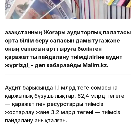
Қазақстанның Жоғары аудиторлық палатасы
орта білім беру саласын дамытуға және
оның сапасын арттыруға бөлінген
қаражатты пайдалану тиімділігіне аудит
жүргізді, - деп хабарлайды Malim.kz.
Аудит барысында 1,1 млрд теңге сомасына
қаржылық бұзушылықтар, 62,4 млрд теңгеге
— қаражат пен ресурстарды тиімсіз
жоспарлау және 3,2 млрд теңгені — тиімсіз
пайдалану анықталған.