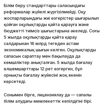
Білім беру стандарттары саласындағы
реформалар жүйелі жүргізілмейді. Оқу
жоспарларындағы жиі өзгерістер шығарылып
қойған оқулықтарды қайта қарауға және
бюджеттің тиімсіз шығыстарына әкеледі. Соңғы
5 жылда оқулықтарды қайта қарау
салдарынан 16 млрд теңгеден астам
экономикалық шығын келген. Оқулықтардың
сапасын сараптау мен бақылауда да
кемшіліктер анықталған. 5 жылда бағалау
өлшемшарттары 12 рет өзгерген, бұл
орнықты бағалау жүйесінің жоқ екенін
көрсетеді.
Сонымен бірге, лицензиялау да — сапалы
білім алудағы мемлекеттік кепілдігінің бірі.