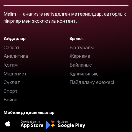
Malim — анализге негізделген материалдар, авторлық
пікірлер мен эксклюзив контент.
Айдарлар
Қызмет
Саясат
Біз туралы
Аналитика
Жарнама
Қоғам
Байланыс
Мәдениет
Құпиялылық
Сұхбат
Пайдалану ережесі
Спорт
Бейне
Мобильді қосымшалар
Download on the
Get it on
App Store
Google Play