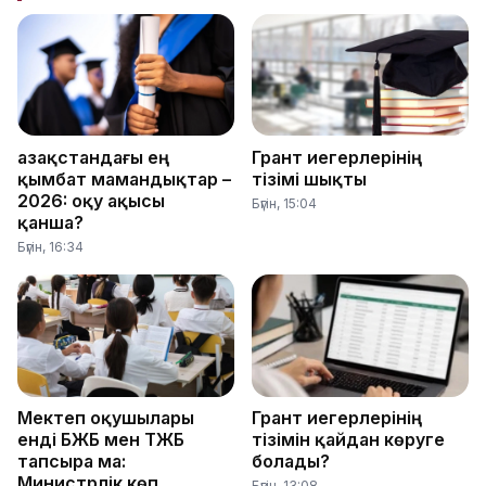
Қазақстандағы ең
Грант иегерлерінің
қымбат мамандықтар –
тізімі шықты
2026: оқу ақысы
Бүгін, 15:04
қанша?
Бүгін, 16:34
Мектеп оқушылары
Грант иегерлерінің
енді БЖБ мен ТЖБ
тізімін қайдан көруге
тапсыра ма:
болады?
Министрлік көп
Бүгін, 13:08