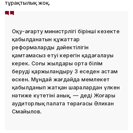
тұрақтылық жоқ.
Оқу-ағарту министрлігі бірінші кезекте
қабылданатын құжаттар
реформалардың дәйектілігін
қамтамасыз етуі керегін қадағалауы
керек. Соңғы жылдары орта білім
беруді қаржыландыру 3 еседен астам
өскен. Мұндай жағдайда мемлекет
қабылданып жатқан шаралардан үлкен
нәтиже күтетіні анық, — деді Жоғары
аудиторлық палата төрағасы Әлихан
Смайылов.