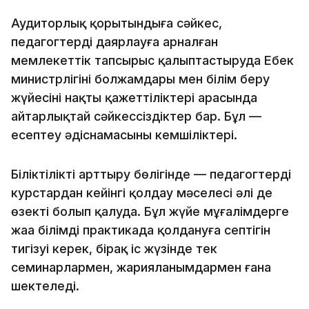
Аудиторлық қорытындыға сәйкес,
педагогтерді даярлауға арналған
мемлекеттік тапсырыс қалыптастыруда Еңбек
министрлігінің болжамдары мен білім беру
жүйесінің нақты қажеттіліктері арасында
айтарлықтай сәйкессіздіктер бар. Бұл —
есептеу әдіснамасының кемшіліктері.
Біліктілікті арттыру бөлігінде — педагогтерді
курстардан кейінгі қолдау мәселесі әлі де
өзекті болып қалуда. Бұл жүйе мұғалімдерге
жаңа білімді практикада қолдануға септігін
тигізуі керек, бірақ іс жүзінде тек
семинарлармен, жарияланымдармен ғана
шектеледі.