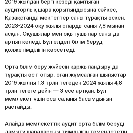
2019 жылдан бергі кезеңді қамтыған
аудиторлық шара қорытындысына сәйкес,
Қазақстанда мектептер саны тұрақты өскен.
2023-2024 оқу жылы олардың саны 7,8 мыңнан
асқан. Оқушылар мен оқытушылар саны да
артып келеді. Бұл елдегі білім берудің
қолжетімділігін көрсетеді.
Орта білім беру жүйесін қаржыландыру да
тұрақты өсіп отыр, оған жұмсалған шығыстар
2019 жылғы 1,3 трлн теңгеден 2024 жылы 4,8
трлн теңгеге дейін — 3 есе артқан. Бұл
мемлекет үшін осы саланың басымдығын
растайды.
Алайда мемлекеттік аудит орта білім беруді
дамыту шараларының тиімділігін төмендететін