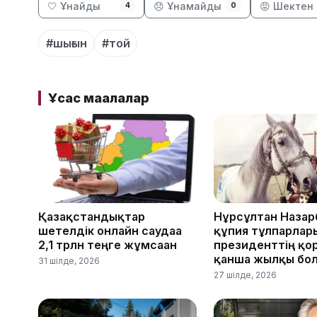
🤍 Ұнайды
😞 Ұнамайды
😡 Шектен 
4
0
#шығын
#той
Ұқсас мақалалар
Қазақстандықтар
Нұрсұлтан Назар
шетелдік онлайн саудаға
құпия тұлпарлары
2,1 трлн теңге жұмсаған
президенттің қо
қанша жылқы бол
31 шілде, 2026
27 шілде, 2026