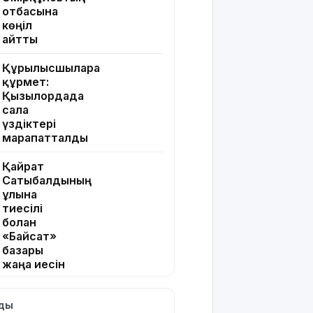
отбасына
көңіл
айтты
Құрылысшыларға
құрмет:
Қызылордада
сала
үздіктері
марапатталды
Қайрат
Сатыбалдының
ұлына
тиесілі
болған
«Байсат»
базары
жаңа иесін
тапты
лды
Қарағандада