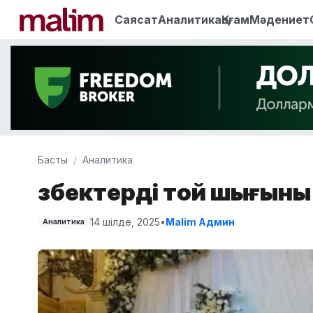
Саясат
Аналитика
Қоғам
Мәдениет
Басты
Аналитика
Өзбектерді той шығын
14 шілде, 2025
•
Malim Админ
Аналитика