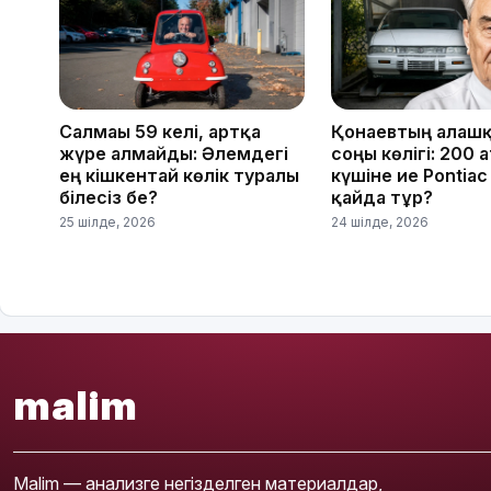
Салмағы 59 келі, артқа
Қонаевтың алғаш
жүре алмайды: Әлемдегі
соңғы көлігі: 200 
ең кішкентай көлік туралы
күшіне ие Pontiac
білесіз бе?
қайда тұр?
25 шілде, 2026
24 шілде, 2026
malim
Malim — анализге негізделген материалдар,