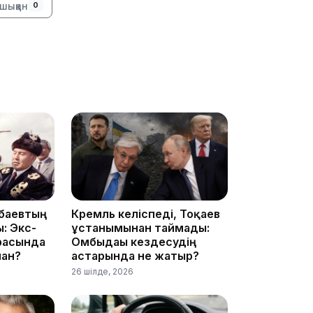
шыққан
0
16:34
16:33
баевтың
Кремль келіспеді, Тоқаев
: Экс-
ұстанымынан таймады:
16:01
расында
Омбыдағы кездесудің
ған?
астарында не жатыр?
26 шілде, 2026