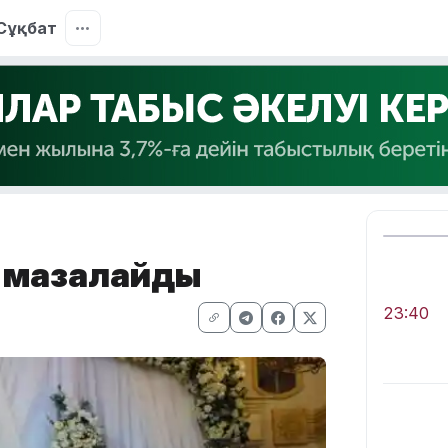
Сұқбат
ы мазалайды
23:40