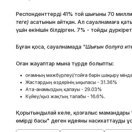
Респонденттердің 41% той шығыны 70 милл
теңге)
асатынын айтқан. Ал сауалнамаға қат
үшін өкінішін білдірген. 7% - тойды дүркіре
Бұған қоса, сауалнамада
"Шығын болуға ит
Оған жауаптар мына түрде болыпты:
Қоғамның мәжбүрлеуі/тойға бәрін шақыру мінде
Жастардың өздерінің ықыласы - 31.36%
Ата-анамыздың қалауы - 29.03%
Күйеу/қыз жақтың талабы - 16.6%.
Қорытындылай келе, қозғалыс мамандары "
өмірдің басы" деген идеяны насихаттауды ұ