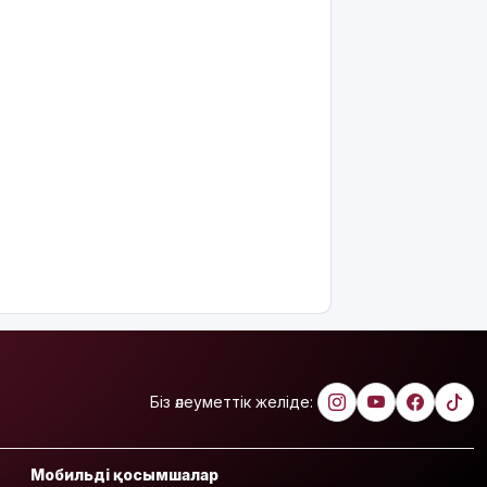
интеллектіні
өшіруге
міндеттейтін
болып
жатыр
Грант
иегерлерінің
тізімі
шықты
Белгілі
блогер
Астанада
былапыт
сөз
айтқаны
үшін
қамауға
Біз әлеуметтік желіде:
алынды
Мектеп
Мобильді қосымшалар
оқушылары