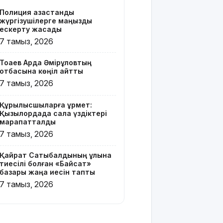
Z белгісі
Полиция қазақстандық
бар жейде
жүргізушілерге маңызды
киген
ескерту жасады
жолаушы
7 тамыз, 2026
қызу
талқыға
Тоқаев Ардақ Әмірқұловтың
түсті
отбасына көңіл айтты
7 тамыз, 2026
Президент
Солтүстік
Құрылысшыларға құрмет:
Қазақстан
Қызылордада сала үздіктері
облысының
марапатталды
90
7 тамыз, 2026
жылдығымен
құттықтады
Қайрат Сатыбалдының ұлына
тиесілі болған «Байсат»
Телефон
базары жаңа иесін тапты
алаяқтығының
7 тамыз, 2026
жаңа түрі
туралы
ескерту
жасалды