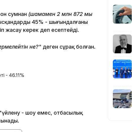
ион сумнан
(шамамен 2 млн 872 мың
19:39
ысқандардың 45% - шығындалғаны
тіп жасау керек деп есептейді.
ермелейтін не?"
деген сұрақ болған.
18:45
ті - 46.11%
үйлену - шоу емес, отбасылық
17:34
сынады.