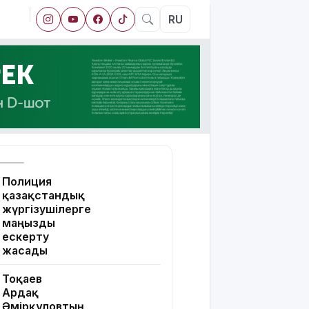
RU
Полиция
қазақстандық
жүргізушілерге
маңызды
ескерту
жасады
Тоқаев
Ардақ
Әмірқұловтың