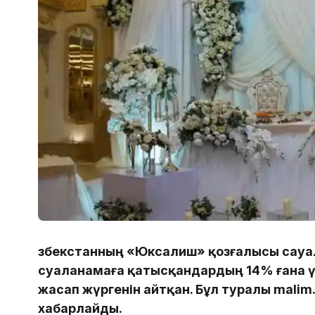
Өзбекстанның «Юксалиш» қозғалысы сауал
суаланамаға қатысқандардың 14% ғана 
жасап жүргенін айтқан. Бұл туралы malim.
хабарлайды.