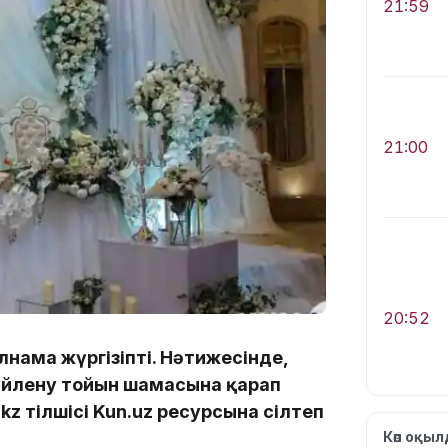
21:59
21:00
20:52
нама жүргізіпті. Нәтижесінде,
үйлену тойын шамасына қарап
kz тілшісі Kun.uz ресурсына сілтеп
Көп оқы