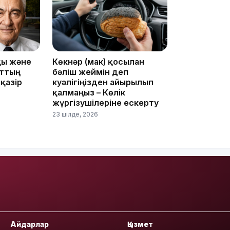
15:33
қы және
Көкнәр (мак) қосылған
аттың
бәліш жеймін деп
15:04
 қазір
куәлігіңізден айырылып
қалмаңыз – Көлік
жүргізушілеріне ескерту
23 шілде, 2026
14:10
Айдарлар
Қызмет