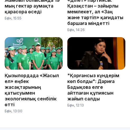
мың гектар аумақта
Қазақстан – зайырлы
қарасора өседі
мемлекет, ал «Заң
және тәртіп» қағидаты
Бүгін, 15:55
баршаға міндетті
Бүгін, 14:26
Қызылордада «Жасыл
"Қорғансыз күндерім
ел» еңбек
көп болды": Дариға
жасақтарының
Бадықова елге
қатысуымен
айтпаған құпиясын
экологиялық сенбілік
жайып салды
өтті
Бүгін, 12:13
Бүгін, 13:00