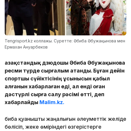
Tengrisport.kz коллажы. Суретте: Әбиба Әбужақынова мен
Ермахан Ануарбеков
Қазақстандық дзюдошы Әбиба Әбужақынова
ресми түрде сырғалым атанды. Бұған дейін
спортшы сүйіктісінің ұсынысын қабыл
алғанын хабарлаған еді, ал енді оған
дәстүрлі сырға салу рәсімі өтті, деп
хабарлайды
Malim.kz.
Әбиба қуанышты жаңалығын әлеуметтік желіде
бөлісіп, жеке өміріндегі өзгерістерге