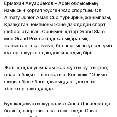
Ермахан Ануарбеков – Абай облысының
намысын қорғап жүрген жас спортшы. Ол
Almaty Junior Asian Cup турнирінің жеңімпазы,
Қазақстан чемпионы және дзюдодан спорт
шебері атанған. Сонымен қатар Grand Slam
мен Grand Prix секілді халықаралық
жарыстарға қатысып, болашағынан үлкен үміт
күттіріп жүрген дзюдошылардың бірі.
Желі қолданушылары жас жұпты құттықтап,
оларға бақыт тілеп жатыр. Көпшілік "Олимп
шыңын бірге бағындырыңдар" деген ізгі
тілектерін жолдауда.
Бұл жаңалықты журналист Анна Данченко да
бөлісіп, спортшыға сәттілік тіледі. Оның