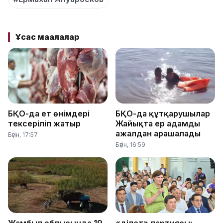
Ұқсас мақалалар
БҚО-да ет өнімдері
БҚО-да құтқарушылар
тексеріліп жатыр
Жайықта ер адамды
ажалдан арашалады
Бүгін, 17:57
Бүгін, 16:59
Жамбыл облысында 19
«Әділет» партиясы: