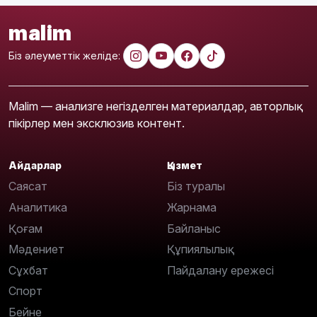
malim
Біз әлеуметтік желіде:
Malim — анализге негізделген материалдар, авторлық
пікірлер мен эксклюзив контент.
Айдарлар
Қызмет
Саясат
Біз туралы
Аналитика
Жарнама
Қоғам
Байланыс
Мәдениет
Құпиялылық
Сұхбат
Пайдалану ережесі
Спорт
Бейне