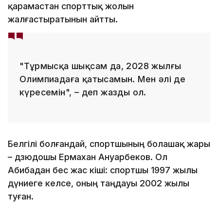
қарамастан спорттық жолын
жалғастыратынын айтты.
"Тұрмысқа шықсам да, 2028 жылғы
Олимпиадаға қатысамын. Мен әлі де
күресемін", – деп жазды ол.
Белгілі болғандай, спортшының болашақ жары
– дзюдошы Ермахан Ануарбеков. Ол
Абибадан бес жас кіші: спортшы 1997 жылы
дүниеге келсе, оның таңдауы 2002 жылы
туған.