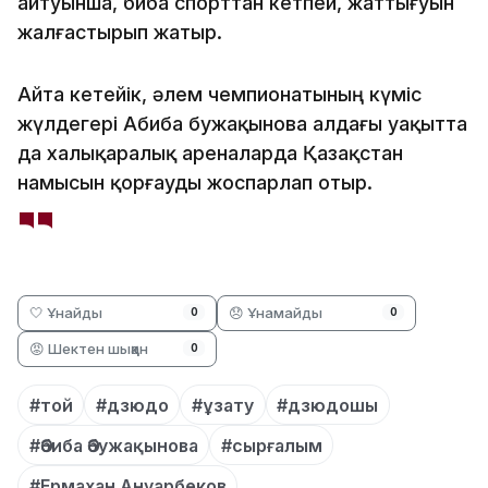
айтуынша, Әбиба спорттан кетпей, жаттығуын
жалғастырып жатыр.
Айта кетейік, әлем чемпионатының күміс
жүлдегері Абиба Әбужақынова алдағы уақытта
да халықаралық ареналарда Қазақстан
намысын қорғауды жоспарлап отыр.
🤍 Ұнайды
😞 Ұнамайды
0
0
😡 Шектен шыққан
0
#той
#дзюдо
#ұзату
#дзюдошы
#Әбиба Әбужақынова
#сырғалым
#Ермахан Ануарбеков