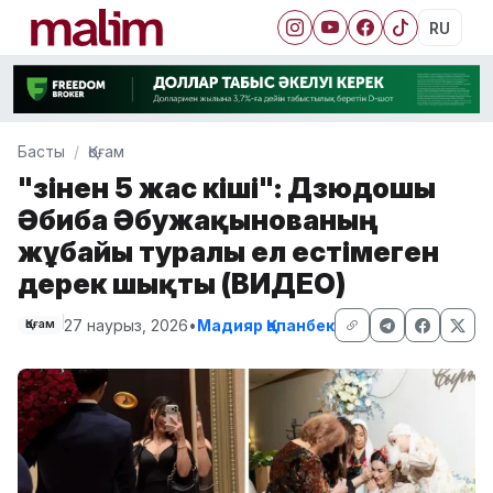
RU
Басты
Қоғам
"Өзінен 5 жас кіші": Дзюдошы
Әбиба Әбужақынованың
жұбайы туралы ел естімеген
дерек шықты (ВИДЕО)
27 наурыз, 2026
•
Мадияр Қапанбек
Қоғам