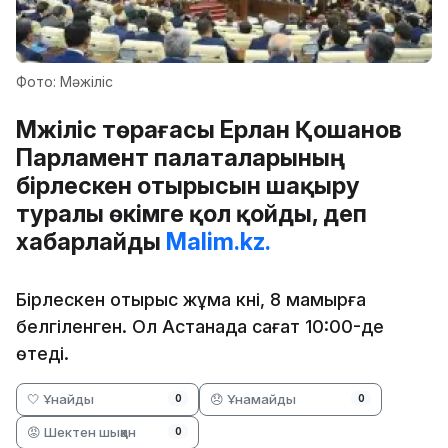
Фото: Мәжіліс
Мәжіліс төрағасы Ерлан Қошанов
Парламент палаталарының
бірлескен отырысын шақыру
туралы өкімге қол қойды, деп
хабарлайды
Malim.kz.
Бірлескен отырыс жұма күні, 8 мамырға
белгіленген. Ол Астанада сағат 10:00-де
өтеді.
🤍 Ұнайды
😞 Ұнамайды
0
0
😡 Шектен шыққан
0