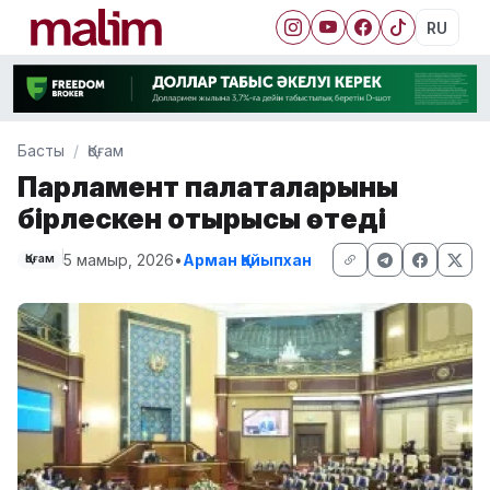
RU
Басты
Қоғам
Парламент палаталарының
бірлескен отырысы өтеді
5 мамыр, 2026
•
Арман Қайыпхан
Қоғам