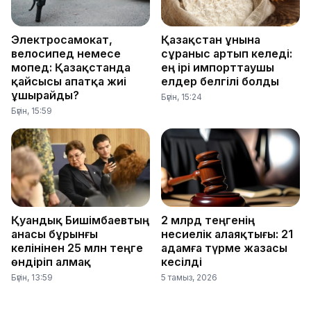
Электросамокат,
Қазақстан ұнына
велосипед немесе
сұраныс артып келеді:
мопед: Қазақстанда
ең ірі импорттаушы
қайсысы апатқа жиі
елдер белгілі болды
ұшырайды?
Бүгін, 15:24
Бүгін, 15:59
Қуандық Бишімбаевтың
2 млрд теңгенің
анасы бұрынғы
несиелік алаяқтығы: 21
келінінен 25 млн теңге
адамға түрме жазасы
өндіріп алмақ
кесілді
Бүгін, 13:59
5 тамыз, 2026