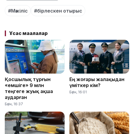
#Мәжіліс
#бірлескен отырыс
Ұқсас мақалалар
Қосшылық тұрғын
Ең жоғары жалақыдан
«емшіге» 9 млн
үміткер кім?
теңгеге жуық ақша
Бүгін, 16:01
аударған
Бүгін, 16:37