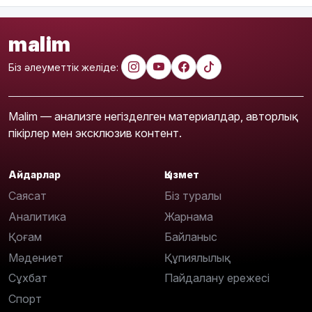
malim
Біз әлеуметтік желіде:
Malim — анализге негізделген материалдар, авторлық
пікірлер мен эксклюзив контент.
Айдарлар
Қызмет
Саясат
Біз туралы
Аналитика
Жарнама
Қоғам
Байланыс
Мәдениет
Құпиялылық
Сұхбат
Пайдалану ережесі
Спорт