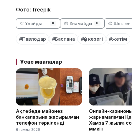
Фото: freepik
🤍 Ұнайды
😞 Ұнамайды
😡 Шектен 
0
0
#Павлодар
#Баспана
#үй кезегі
#жетім
Ұқсас мақалалар
Ақтөбеде майонез
Онлайн-казинон
банкаларына жасырылған
жарнамалаған Қа
телефон тәркіленді
Хамза 7 жылға с
мүмкін
6 тамыз, 2026