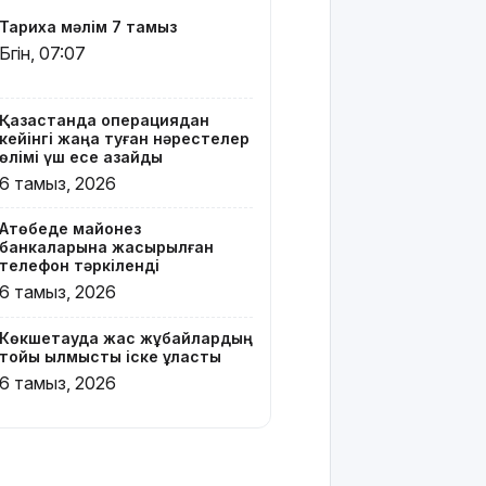
Вэнске
Тарихқа мәлім 7 тамыз
басымдық
Бүгін, 07:07
бере
бастады
Қазақстанда операциядан
Онлайн-
кейінгі жаңа туған нәрестелер
казиноны
өлімі үш есе азайды
жарнамалаған
6 тамыз, 2026
Қайсар
Хамза 7
Ақтөбеде майонез
жылға
банкаларына жасырылған
сотталуы
телефон тәркіленді
мүмкін
6 тамыз, 2026
Қызылорда
Көкшетауда жас жұбайлардың
облысында
тойы қылмыстық іске ұласты
жылына 6
6 тамыз, 2026
мың тонна
өнім
өндіретін
құс
фабрикасы