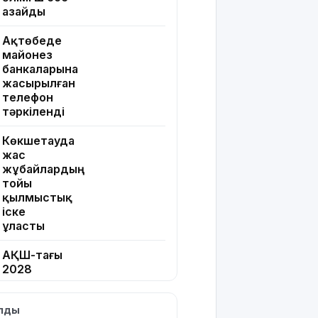
азайды
Ақтөбеде
майонез
банкаларына
жасырылған
телефон
тәркіленді
Көкшетауда
жас
жұбайлардың
тойы
қылмыстық
іске
ұласты
АҚШ-тағы
2028
жылғы
сайлау:
ылды
Трамп