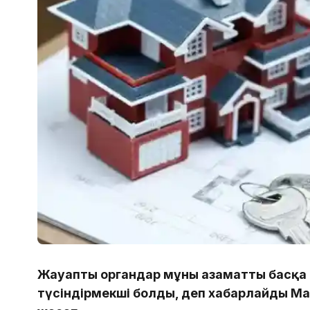
Жауапты органдар мұны азаматтың басқа 
түсіндірмекші болды, деп хабарлайды Ma