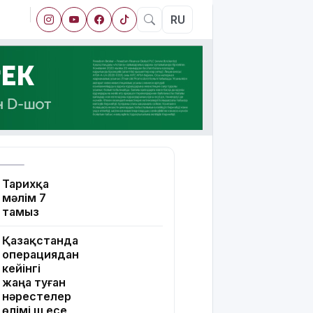
RU
Тарихқа
мәлім 7
тамыз
Қазақстанда
операциядан
кейінгі
жаңа туған
нәрестелер
өлімі үш есе