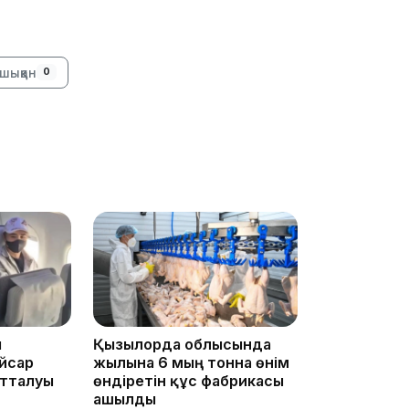
17:33
шыққан
0
17:17
ы
Қызылорда облысында
йсар
жылына 6 мың тонна өнім
отталуы
өндіретін құс фабрикасы
ашылды
16:37