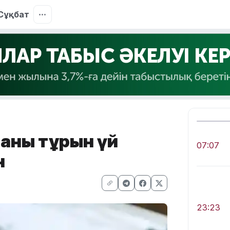
Сұқбат
аны тұрғын үй
07:07
н
23:23