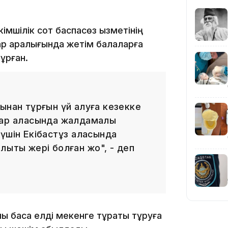
мшілік сот баспасөз қызметінің
ар аралығында жетім балаларға
ұрған.
19:36
ынан тұрғын үй алуға кезекке
дар қаласында жалдамалы
үшін Екібастұз қаласында
ылықты жері болған жоқ", - деп
19:10
 басқа елді мекенге тұрақты тұруға