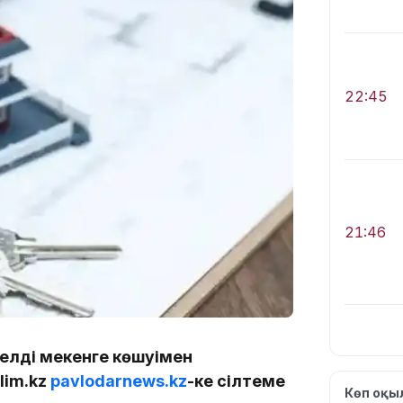
22:45
21:46
елді мекенге көшуімен
lim.kz
pavlodarnews.kz
-ке сілтеме
Көп оқ
19:46