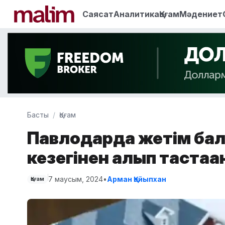
Саясат
Аналитика
Қоғам
Мәдениет
Басты
Қоғам
Павлодарда жетім бал
кезегінен алып тастаға
7 маусым, 2024
•
Арман Қайыпхан
Қоғам