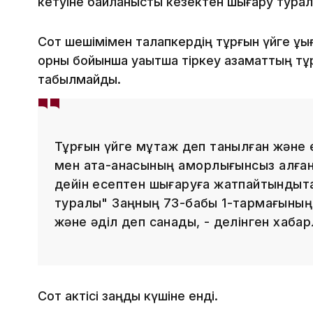
кетуіне байланысты кезектен шығару тура
Сот шешімімен талапкердің тұрғын үйге құқығ
орны бойынша уақытша тіркеу азаматтың тұр
табылмайды.
Тұрғын үйге мұқтаж деп танылған және 
мен ата-анасының қамқорлығынсыз қалға
дейін есептен шығаруға жатпайтындықта
туралы" Заңның 73-бабы 1-тармағының
және әділ деп санады, - делінген хаба
Сот актісі заңды күшіне енді.