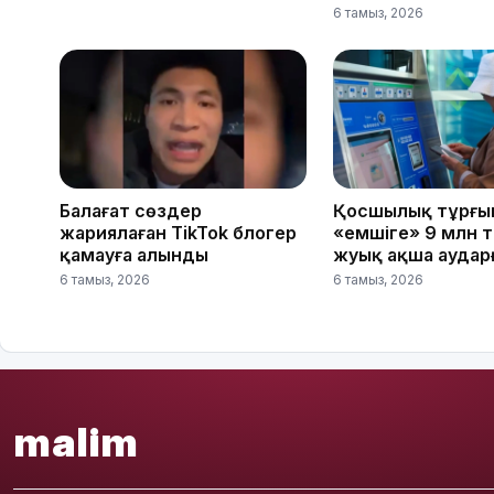
6 тамыз, 2026
Балағат сөздер
Қосшылық тұрғы
жариялаған TikTok блогер
«емшіге» 9 млн 
қамауға алынды
жуық ақша аудар
6 тамыз, 2026
6 тамыз, 2026
malim