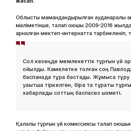
жасап.
Облыстық мамандандырылған ауданаралық әкі
мәліметінше, талап қоюшы 2009-2016 жылд
арналған мектеп-интернатта тәрбиеленіп, т
Сол кезеңде мемлекеттік тұрғын үй қор
қойылды. Кәмелетке толған соң Павло
баспанада тұра бастады. Жұмысқа тұру 
уақытша тіркелген, бірақ та тұрақты тұрғ
хабарлады соттың баспасөз қызметі.
Қалалық тұрғын үй комиссиясы талап қоюшыны