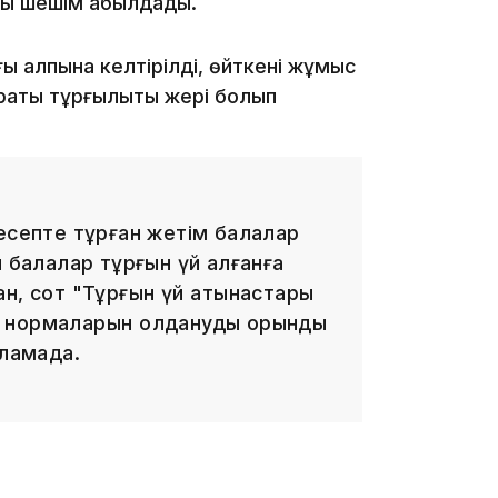
лы шешім қабылдады.
ы қалпына келтірілді, өйткені жұмыс
ақты тұрғылықты жері болып
19:09
есепте тұрған жетім балалар
н балалар тұрғын үй алғанға
н, сот "Тұрғын үй қатынастары
18:50
 нормаларын қолдануды орынды
рламада.