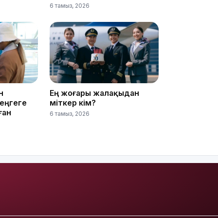
6 тамыз, 2026
16:01
н
Ең жоғары жалақыдан
теңгеге
үміткер кім?
ған
6 тамыз, 2026
15:59
15:25