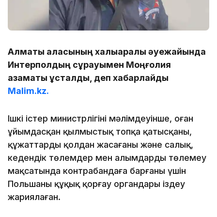
Алматы қаласының халықаралық әуежайында
Интерполдың сұрауымен Моңғолия
азаматы ұсталды, деп хабарлайды
Malim.kz.
Ішкі істер министрлігінің мәлімдеуінше, оған
ұйымдасқан қылмыстық топқа қатысқаны,
құжаттарды қолдан жасағаны және салық,
кедендік төлемдер мен алымдарды төлемеу
мақсатында контрабандаға барғаны үшін
Польшаның құқық қорғау органдары іздеу
жариялаған.