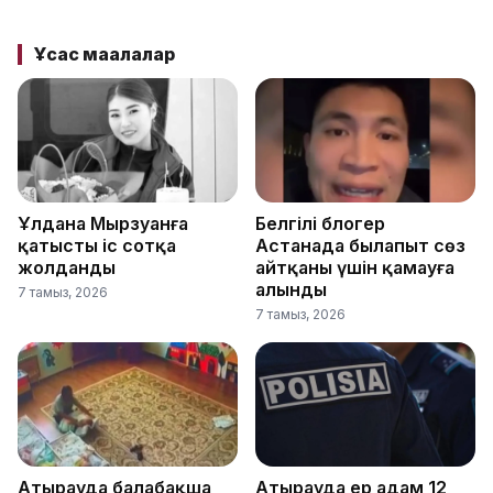
Ұқсас мақалалар
Ұлдана Мырзуанға
Белгілі блогер
қатысты іс сотқа
Астанада былапыт сөз
жолданды
айтқаны үшін қамауға
алынды
7 тамыз, 2026
7 тамыз, 2026
Атырауда балабақша
Атырауда ер адам 12