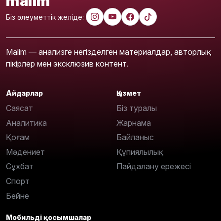
malim
Біз әлеуметтік желіде:
Malim — анализге негізделген материалдар, авторлық
пікірлер мен эксклюзив контент.
Айдарлар
Қызмет
Саясат
Біз туралы
Аналитика
Жарнама
Қоғам
Байланыс
Мәдениет
Құпиялылық
Сұхбат
Пайдалану ережесі
Спорт
Бейне
Мобильді қосымшалар