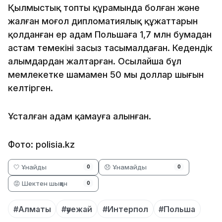
Қылмыстық топтың құрамында болған және
жалған моңғол дипломатиялық құжаттарын
қолданған ер адам Польшаға 1,7 млн бумадан
астам темекіні заңсыз тасымалдаған. Кедендік
алымдардан жалтарған. Осылайша бұл
мемлекетке шамамен 50 мың доллар шығын
келтірген.
Ұсталған адам қамауға алынған.
Фото: polisia.kz
🤍 Ұнайды
😞 Ұнамайды
0
0
😡 Шектен шыққан
0
#Алматы
#әуежай
#Интерпол
#Польша