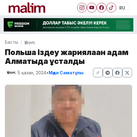
RU
Басты
Құқық
Польша іздеу жариялаған адам
Алматыда ұсталды
5 қазан, 2024
•
Мәди Саматұлы
Құқық