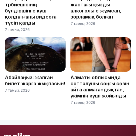
тәрбиешісінің
жастағы қызды
бүлдіршінге күш
алкогольге жұмсап,
қолданғаны видеоға
зорламақ болған
түсіп қалды
7 тамыз, 2026
7 тамыз, 2026
Абайлаңыз: жалған
Алматы облысында
билет жарға жықпасын!
сотталушы соңғы сөзін
айта алмағандықтан,
7 тамыз, 2026
үкімнің күші жойылды
7 тамыз, 2026