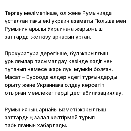
Тергеу мәліметінше, ол және Румынияда
ұсталған тағы екі украин азаматы Польша мен
Румыния арқылы Украинаға жарылғыш
заттарды жеткізу арнасын құрған.
Прокуратура дерегінше, бұл жарылғыш
құрылғылар тасымалдау кезінде өздігінен
тұтанып немесе жарылуы мүмкін болған.
Мақсат – Еуроодақ елдеріндегі тұрғындарды
қорқыту және Украинаға қолдау көрсетіп
отырған мемлекеттерді дестабилизациялау.
Румынияның арнайы қызметі жарылғыш
заттардың залал келтірмей тұрып
табылғанын хабарлады.