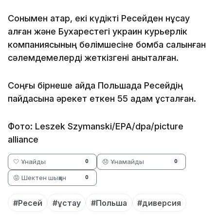
Сонымен қатар, екі күдікті Ресейден нұсқау
алған және Бухарестегі украин курьерлік
компаниясының бөлімшесіне бомба салынған
сәлемдемелерді жеткізгені анықталған.
Соңғы бірнеше айда Польшада Ресейдің
пайдасына әрекет еткен 55 адам ұсталған.
Фото: Leszek Szymanski/EPA/dpa/picture
alliance
🤍 Ұнайды
😞 Ұнамайды
0
0
😡 Шектен шыққан
0
#Ресей
#ұстау
#Польша
#диверсия