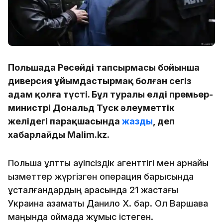
Польшада Ресейдің тапсырмасы бойынша
диверсия ұйымдастырмақ болған сегіз
адам қолға түсті. Бұл туралы елдің премьер-
министрі Дональд Туск әлеуметтік
желідегі парақшасында
жазды
, деп
хабарлайды Malim.kz.
Польша ұлттық қауіпсіздік агенттігі мен арнайы
қызметтер жүргізген операция барысында
ұсталғандардың арасында 21 жастағы
Украина азаматы Данило Х. бар. Ол Варшава
маңында қоймада жұмыс істеген.