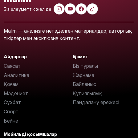
Біз әлеуметтік желіде:
Malim — анализге негізделген материалдар, авторлық
пікірлер мен эксклюзив контент.
Айдарлар
Қызмет
Саясат
Біз туралы
Аналитика
Жарнама
Қоғам
Байланыс
Мәдениет
Құпиялылық
Сұхбат
Пайдалану ережесі
Спорт
Бейне
Мобильді қосымшалар