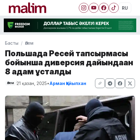
RU
Басты
Әлем
Польшада Ресей тапсырмасы
бойынша диверсия дайындаған
8 адам ұсталды
21 қазан, 2025
•
Арман Қайыпхан
Әлем