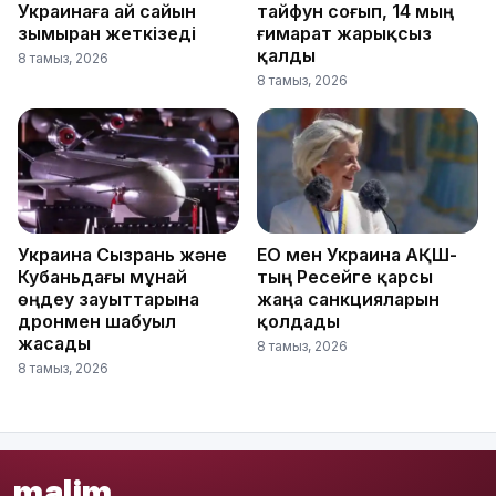
Украинаға ай сайын
тайфун соғып, 14 мың
зымыран жеткізеді
ғимарат жарықсыз
қалды
8 тамыз, 2026
8 тамыз, 2026
Украина Сызрань және
ЕО мен Украина АҚШ-
Кубаньдағы мұнай
тың Ресейге қарсы
өңдеу зауыттарына
жаңа санкцияларын
дронмен шабуыл
қолдады
жасады
8 тамыз, 2026
8 тамыз, 2026
malim