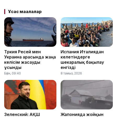
Ұқсас мақалалар
Түркия Ресей мен
Испания Италиядан
Украина арасында жаңа
келетіндерге
келісім жасауды
шекаралық бақылау
ұсынды
енгізді
Бүгін, 09:40
8 тамыз, 2026
Зеленский: АҚШ
Жапонияда жойқын